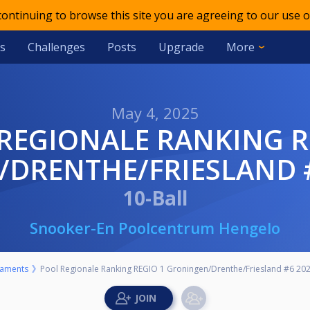
 continuing to browse this site you are agreeing to our use o
s
Challenges
Posts
Upgrade
More
May 4, 2025
DRENTHE/FRIESLAND #
10-Ball
Snooker-En Poolcentrum Hengelo
aments
Pool Regionale Ranking REGIO 1 Groningen/Drenthe/Friesland #6 20