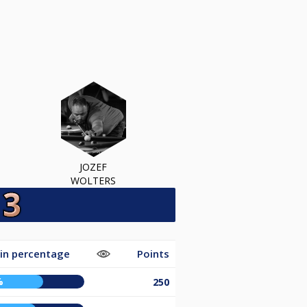
JOZEF
WOLTERS
in percentage
Points
%
250