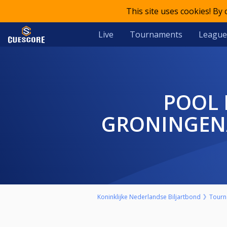
This site uses cookies! By
Live
Tournaments
League
POOL REGIONALE RANKING REGIO 1
GRONINGEN/
Koninklijke Nederlandse Biljartbond
Tourn