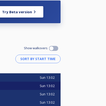
Try Beta version
. Afhankelijk van het aantal
erin).
Show walkovers
Sun
13:02
Sun
13:02
Sun
13:02
Sun
13:02