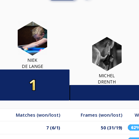
NIEK
DE LANGE
MICHEL
DRENTH
Matches (won/lost)
Frames (won/lost)
W
62
7 (6/1)
50 (31/19)