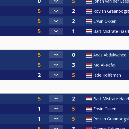
Johan van der Lees
 vinden op
https://www.poolbiljarten.nl/prestatiesport/team
Rovian Graanoogs
at je inschrijven door de wedstrijdleiding en betaal deze con
 Mits speelgerechtigd (na administratieve verwerking KNBB lidm
Erwin Okken
‘Inschrijven’ (bovenin het scherm).
Bart Mistrate Haar
ort/solutions/articles/1000268467-reglement-regionale-ran
Anas Abdulwahed
tatiesport/teamcompetitie-2
Mo Al-Refai
Iede Koffeman
Bart Mistrate Haar
Erwin Okken
Rovian Graanoogs
Dennis Tahapary