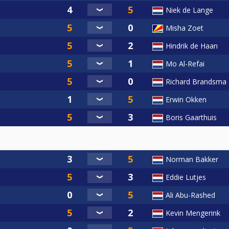
Niek de Lange
Misha Zoet
 LQ=Losers Qualification match)
Hindrik de Haan
0 = afdracht KNBB vrijwilligerspoule | €10 = 70%:prijzengeld
Mo Al-Refai
online te worden voldaan via CueScore (inschrijfgeld reeds in
Richard Brandsma
Erwin Okken
rijftijd) 12.30 uur***
Boris Gaarthuis
Norman Bakker
we dit samen met je regelen. Voor nieuwe spelers (geen eerd
atschap mogelijk van €10,- VOOR EEN GEHEEL SEIZOEN!!! Zelf
Eddie Lutjes
://www.poolbiljarten.nl/prestatiesport/teamcompetitie-2
Ali Abu-Rashed
Kevin Mengerink
w.cuescore.com
(klik op linker ‘Aanmeld-knop’)