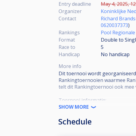
Entry deadline
May 4, 2025, 12
Organizer
Koninklijke Ne
Contact
Richard Brand
0620037373
)
Rankings
Pool Regionale
Format
Double to Singl
Race to
5
Handicap
No handicap
More info
Dit toernooi wordt georganiseerd
Rankingtoernooien waarmee Rank
telt dit Rankingtoernooi ook mee
Toernooi informatie:
SHOW MORE
•KNBB lidmaatschap verplicht
Schedule
•KNBB reglement van toepassing
•Open voor alle niveaus
•Deelname is niet Regio-gebonde