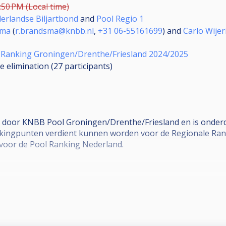
:50 PM (Local time)
derlandse Biljartbond
and
Pool Regio 1
sma
(
r.brandsma@knbb.nl
,
+31 06-55161699
) and
Carlo Wijer
 Ranking Groningen/Drenthe/Friesland 2024/2025
e elimination (27
participants
)
 door KNBB Pool Groningen/Drenthe/Friesland en is onderd
ingpunten verdient kunnen worden voor de Regionale Rank
 voor de Pool Ranking Nederland.
n