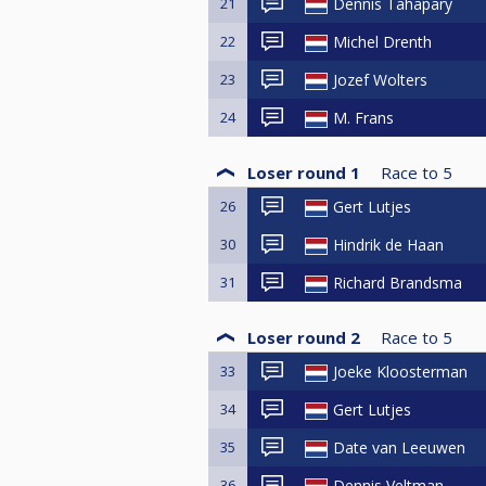
21
Dennis Tahapary
Stap 2. Wordt lid van de KNBB (te
22
Michel Drenth
Stap 3a. Lid worden op locatie: La
Stap 3b. Zelf (vooraf) lid worden:
23
Jozef Wolters
Cuescore event door te klikken op 
24
M. Frans
Reglement Regionale Ranking:
http://helpdeskpool.knbb.nl/supp
Loser round 1
Race to
5
26
Gert Lutjes
Meer info is hier te vinden:
https://www.poolbiljarten.nl/pres
30
Hindrik de Haan
31
Richard Brandsma
Loser round 2
Race to
5
33
Joeke Kloosterman
34
Gert Lutjes
35
Date van Leeuwen
36
Dennis Veltman