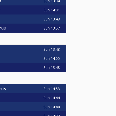
Sun
13:34
t
competitie-2)
Sun
14:01
t
tant voor deelname.
aatschap) schrijf jezelf in in dit
Sun
13:48
Sun
13:57
huis
king
Sun
13:48
Sun
14:05
Sun
13:48
Sun
14:53
huis
Sun
14:44
Sun
14:44
t
Sun
14:07