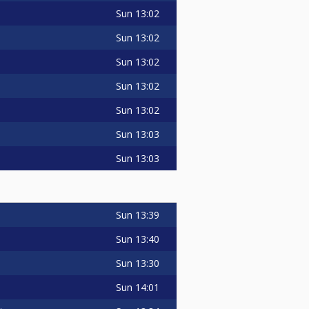
Sun
13:02
Sun
13:02
Sun
13:02
/ 30% : Masters prijzenpot)
Sun
13:02
clusief € 1,- administratiekosten
Sun
13:02
Sun
13:03
Sun
13:03
Sun
13:39
ere leden of langer dan 10 jaar
 je lidmaatschap regelen? Check
Sun
13:40
Sun
13:30
Sun
14:01