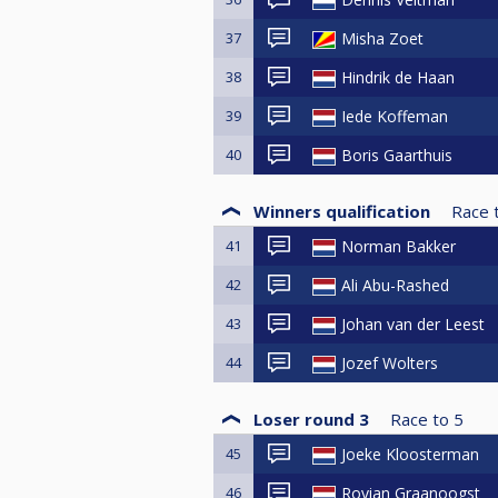
37
Misha Zoet
38
Hindrik de Haan
39
Iede Koffeman
40
Boris Gaarthuis
Winners qualification
Race 
41
Norman Bakker
42
Ali Abu-Rashed
43
Johan van der Leest
44
Jozef Wolters
Loser round 3
Race to
5
45
Joeke Kloosterman
46
Rovian Graanoogst