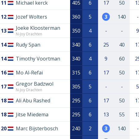
11
Michael kerck
405
6
17
50
1
12
Jozef Wolters
360
5
3
140
-
Joeke Kloosterman
13
350
4
-
-
9
N-Joy Drachten
14
Rudy Span
340
6
25
40
1
14
Timothy Voortman
340
4
9
60
2
16
Mo Al-Refai
315
6
17
50
1
Gregor Badzwol
17
305
5
-
-
5
N-Joy Drachten
18
Ali Abu Rashed
295
6
17
50
1
18
Jitse Miedema
295
6
13
55
1
20
Marc Bijsterbosch
240
2
3
140
-