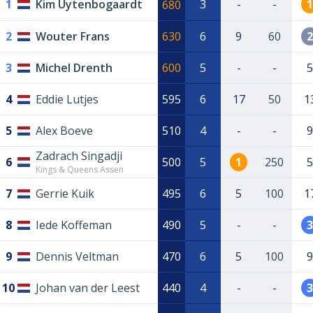
1
Kim Uytenbogaardt
3
-
-
1
680
2
Wouter Frans
630
6
9
60
2
3
Michel Drenth
600
5
-
-
5
4
Eddie Lutjes
595
6
17
50
1
5
Alex Boeve
510
4
-
-
9
Zadrach Singadji
6
500
5
1
250
5
Kings & Queens Assen
7
Gerrie Kuik
495
6
5
100
1
8
Iede Koffeman
490
5
-
-
3
9
Dennis Veltman
470
6
5
100
9
10
Johan van der Leest
440
4
-
-
3