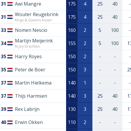
31
Awi Mangre
175
4
25
40
-
Wouter Reugebrink
31
175
4
25
40
-
Kings & Queens Assen
33
Nomen Nescio
160
2
5
100
-
Martijn Meijerink
34
155
2
5
100
1
N-Joy Drachten
35
Harry Royes
150
2
-
-
-
35
Peter de Boer
150
3
-
-
2
37
Martin Hielkema
140
1
-
-
-
37
Thijs Harmsen
140
3
25
40
1
39
Rex Labrijn
130
3
25
40
1
40
Erwin Okken
110
2
-
-
-