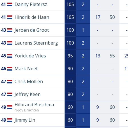
41
Danny Pietersz
105
2
-
-
-
41
Hindrik de Haan
105
2
17
50
-
43
Jeroen de Groot
100
1
-
-
-
43
Laurens Steernberg
100
2
-
-
-
45
Yorick de Vries
95
2
13
55
2
46
Mark Neef
90
2
-
-
1
47
Chris Mollien
80
2
-
-
-
47
Jeffrey Keen
80
2
-
-
-
Hilbrand Boschma
49
60
1
9
60
-
N-Joy Drachten
49
Jimmy Lin
60
1
9
60
-