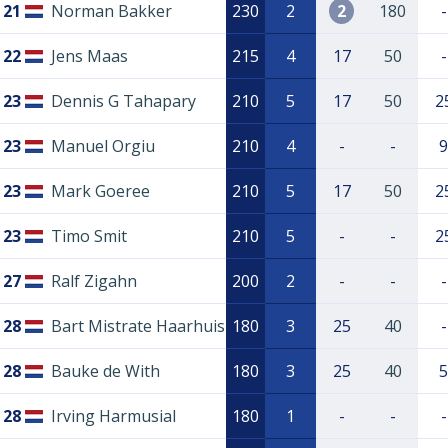
21
Norman Bakker
230
2
2
180
-
22
Jens Maas
215
4
17
50
-
23
Dennis G Tahapary
210
5
17
50
2
23
Manuel Orgiu
210
4
-
-
9
23
Mark Goeree
210
5
17
50
2
23
Timo Smit
210
5
-
-
2
27
Ralf Zigahn
200
2
-
-
-
28
Bart Mistrate Haarhuis
180
3
25
40
-
28
Bauke de With
180
3
25
40
5
28
Irving Harmusial
180
1
-
-
-