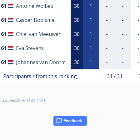
61
Antoine Wolbes
30
1
-
-
-
61
Casper Booisma
30
1
-
-
-
61
Chiel van Meeuwen
30
1
-
-
-
61
Eva Stevens
30
1
-
-
-
61
Johannes van Doorm
30
1
-
-
-
Participants / from this ranking
31 / 31
Last modified: 07.05.2023
Feedback