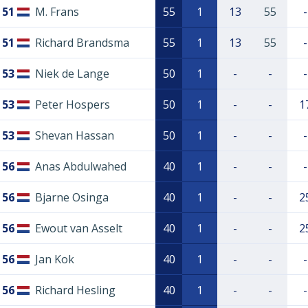
51
M. Frans
55
1
13
55
-
51
Richard Brandsma
55
1
13
55
-
53
Niek de Lange
50
1
-
-
-
53
Peter Hospers
50
1
-
-
1
53
Shevan Hassan
50
1
-
-
-
56
Anas Abdulwahed
40
1
-
-
-
56
Bjarne Osinga
40
1
-
-
2
56
Ewout van Asselt
40
1
-
-
2
56
Jan Kok
40
1
-
-
-
56
Richard Hesling
40
1
-
-
-