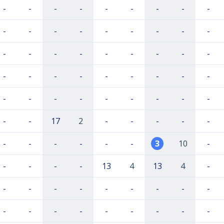
-
-
-
-
-
-
-
-
-
-
-
-
-
-
-
-
-
-
-
-
-
-
-
-
-
-
-
-
-
-
-
-
-
-
-
-
-
-
-
-
-
-
-
-
-
-
-
17
2
-
-
-
-
-
-
-
-
-
-
-
3
10
-
-
-
-
-
13
4
13
4
-
-
-
-
-
-
-
-
-
-
-
-
-
-
-
-
-
-
-