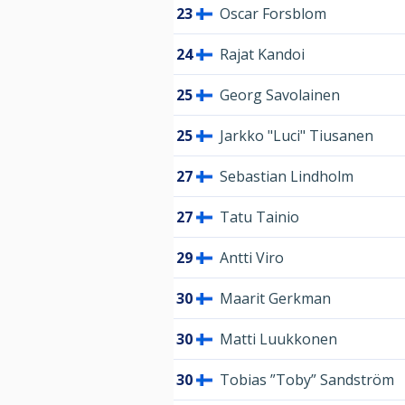
23
Oscar Forsblom
24
Rajat Kandoi
25
Georg Savolainen
25
Jarkko "Luci" Tiusanen
27
Sebastian Lindholm
27
Tatu Tainio
29
Antti Viro
30
Maarit Gerkman
30
Matti Luukkonen
30
Tobias ”Toby” Sandström