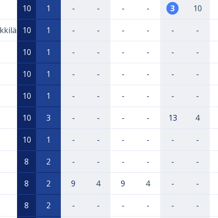
10
1
-
-
-
-
3
10
kkilä
10
1
-
-
-
-
-
-
10
1
-
-
-
-
-
-
10
1
-
-
-
-
-
-
10
1
-
-
-
-
-
-
10
3
-
-
-
-
13
4
10
1
-
-
-
-
-
-
8
2
-
-
-
-
-
-
8
2
9
4
9
4
-
-
8
2
-
-
-
-
-
-