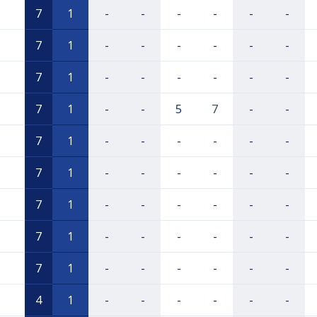
7
1
-
-
-
-
-
-
7
1
-
-
-
-
-
-
7
1
-
-
-
-
-
-
7
1
-
-
5
7
-
-
7
1
-
-
-
-
-
-
7
1
-
-
-
-
-
-
7
1
-
-
-
-
-
-
7
1
-
-
-
-
-
-
7
1
-
-
-
-
-
-
4
1
-
-
-
-
-
-