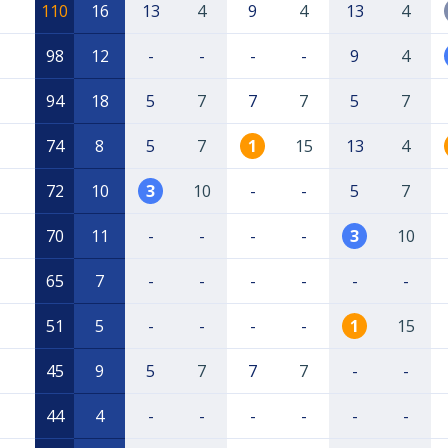
110
16
13
4
9
4
13
4
98
12
-
-
-
-
9
4
94
18
5
7
7
7
5
7
74
8
5
7
1
15
13
4
72
10
3
10
-
-
5
7
70
11
-
-
-
-
3
10
65
7
-
-
-
-
-
-
51
5
-
-
-
-
1
15
45
9
5
7
7
7
-
-
44
4
-
-
-
-
-
-