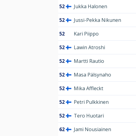
52
Jukka Halonen
52
Jussi-Pekka Nikunen
52
Kari Piippo
52
Lawin Atroshi
52
Martti Rautio
52
Masa Pälsynaho
52
Mika Affleckt
52
Petri Pulkkinen
52
Tero Huotari
62
Jami Nousiainen