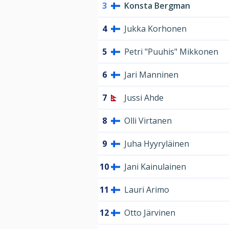
3
Konsta Bergman
4
Jukka Korhonen
5
Petri "Puuhis" Mikkonen
6
Jari Manninen
7
Jussi Ahde
8
Olli Virtanen
9
Juha Hyyryläinen
10
Jani Kainulainen
11
Lauri Arimo
12
Otto Järvinen