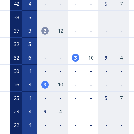
42
4
-
-
-
-
5
7
38
5
-
-
-
-
-
-
37
3
2
12
-
-
-
-
32
5
-
-
-
-
-
-
32
6
-
-
3
10
9
4
30
4
-
-
-
-
-
-
26
3
3
10
-
-
-
-
25
4
-
-
-
-
5
7
23
4
9
4
-
-
-
-
22
4
-
-
-
-
-
-