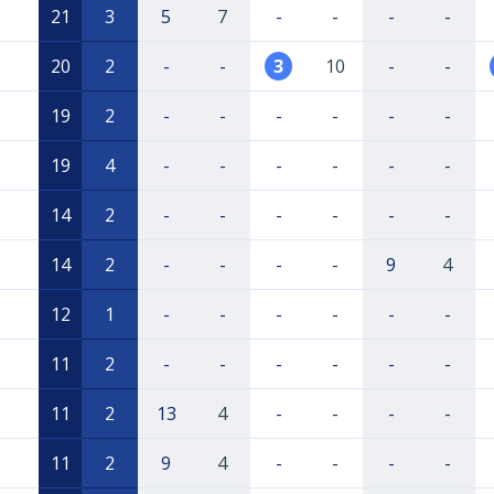
21
3
5
7
-
-
-
-
20
2
-
-
3
10
-
-
19
2
-
-
-
-
-
-
19
4
-
-
-
-
-
-
14
2
-
-
-
-
-
-
14
2
-
-
-
-
9
4
12
1
-
-
-
-
-
-
11
2
-
-
-
-
-
-
11
2
13
4
-
-
-
-
11
2
9
4
-
-
-
-