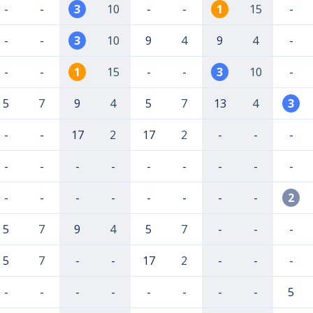
-
-
3
10
-
-
1
15
-
-
-
3
10
9
4
9
4
-
-
-
1
15
-
-
3
10
-
5
7
9
4
5
7
13
4
3
-
-
17
2
17
2
-
-
-
-
-
-
-
-
-
-
-
-
-
-
-
-
-
-
-
-
2
5
7
9
4
5
7
-
-
-
5
7
-
-
17
2
-
-
-
-
-
-
-
-
-
-
-
5