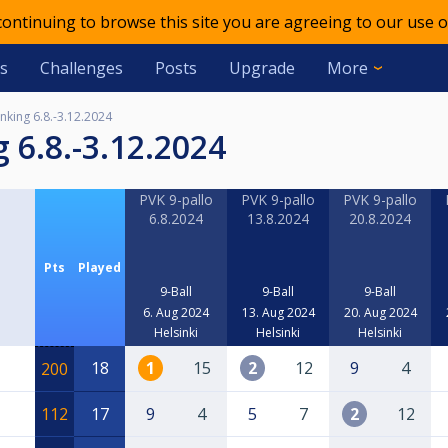
 continuing to browse this site you are agreeing to our use o
s
Challenges
Posts
Upgrade
More
nking 6.8.-3.12.2024
g 6.8.-3.12.2024
PVK 9-pallo
PVK 9-pallo
PVK 9-pallo
6.8.2024
13.8.2024
20.8.2024
Pts
Played
9-Ball
9-Ball
9-Ball
6. Aug 2024
13. Aug 2024
20. Aug 2024
Helsinki
Helsinki
Helsinki
18
1
15
2
12
9
4
200
112
17
9
4
5
7
2
12