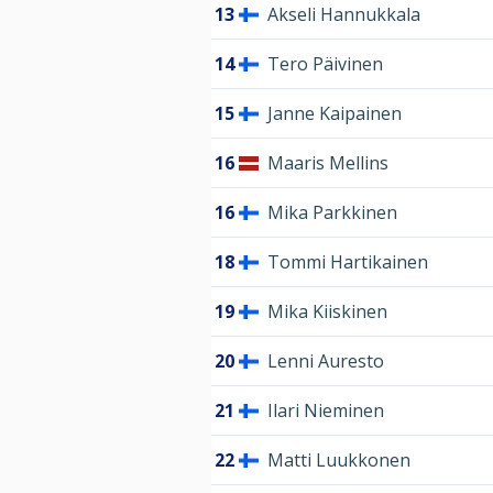
13
Akseli Hannukkala
14
Tero Päivinen
15
Janne Kaipainen
16
Maaris Mellins
16
Mika Parkkinen
18
Tommi Hartikainen
19
Mika Kiiskinen
20
Lenni Auresto
21
Ilari Nieminen
22
Matti Luukkonen