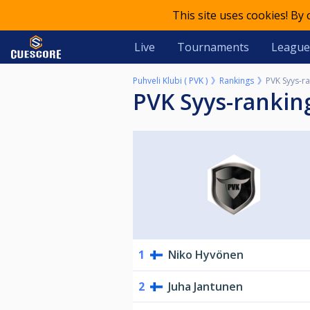
This site uses cookies! By
Live
Tournaments
League
Puhveli Klubi ( PVK )
Rankings
PVK Syys-ra
PVK Syys-rankin
1
Niko Hyvönen
2
Juha Jantunen