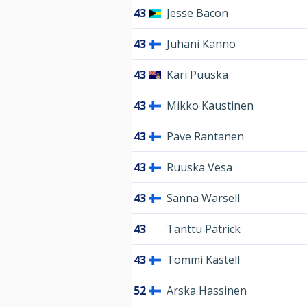
43
Jesse Bacon
43
Juhani Kännö
43
Kari Puuska
43
Mikko Kaustinen
43
Pave Rantanen
43
Ruuska Vesa
43
Sanna Warsell
43
Tanttu Patrick
43
Tommi Kastell
52
Arska Hassinen