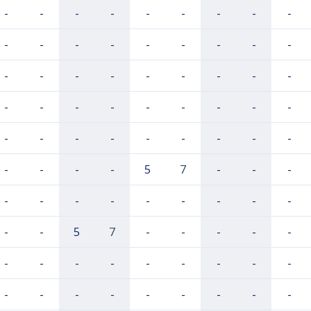
-
-
-
-
-
-
-
-
-
-
-
-
-
-
-
-
-
-
-
-
-
-
-
-
-
-
-
-
-
-
-
-
-
-
-
-
-
-
-
-
-
-
-
-
-
-
-
-
-
5
7
-
-
-
-
-
-
-
-
-
-
-
-
-
-
5
7
-
-
-
-
-
-
-
-
-
-
-
-
-
-
-
-
-
-
-
-
-
-
-