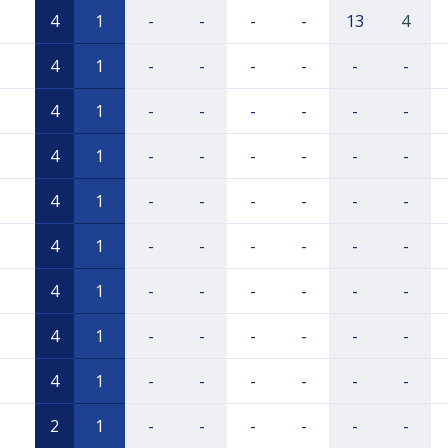
4
1
-
-
-
-
13
4
4
1
-
-
-
-
-
-
4
1
-
-
-
-
-
-
4
1
-
-
-
-
-
-
4
1
-
-
-
-
-
-
4
1
-
-
-
-
-
-
4
1
-
-
-
-
-
-
4
1
-
-
-
-
-
-
4
1
-
-
-
-
-
-
2
1
-
-
-
-
-
-