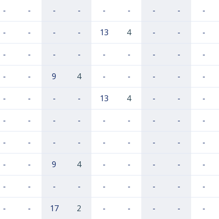
-
-
-
-
-
-
-
-
-
-
-
-
-
13
4
-
-
-
-
-
-
-
-
-
-
-
-
-
-
9
4
-
-
-
-
-
-
-
-
-
13
4
-
-
-
-
-
-
-
-
-
-
-
-
-
-
-
-
-
-
-
-
-
-
-
9
4
-
-
-
-
-
-
-
-
-
-
-
-
-
-
-
-
17
2
-
-
-
-
-