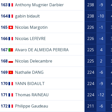
163
Anthony Mugnier Darbier
238
-9
164
gabin bidault
238
-10
165
Nicolas Margotin
226
-1
166
Nicolas LEFEVRE
226
-4
167
Alvaro DE ALMEIDA PEREIRA
225
4
168
Nicolas Delecambre
225
2
169
Nathalie DANG
224
-6
170
YANN BIDAULT
224
-9
171
Thomas RAINEAU
224
-12
172
Philippe Gaudeau
211
-6