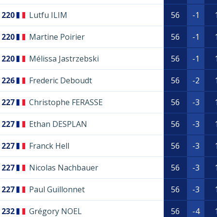
220
Lutfu ILIM
56
-1
220
Martine Poirier
56
-1
220
Mélissa Jastrzebski
56
-1
226
Frederic Deboudt
56
-2
227
Christophe FERASSE
56
-3
227
Ethan DESPLAN
56
-3
227
Franck Hell
56
-3
227
Nicolas Nachbauer
56
-3
227
Paul Guillonnet
56
-3
232
Grégory NOEL
56
-4