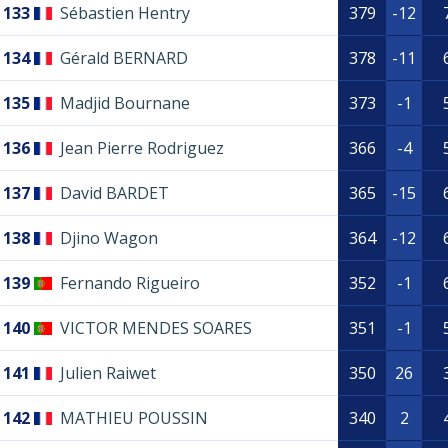
133
Sébastien Hentry
379
-12
134
Gérald BERNARD
378
-11
135
Madjid Bournane
373
-1
136
Jean Pierre Rodriguez
366
-4
137
David BARDET
365
-15
138
Djino Wagon
364
-12
139
Fernando Rigueiro
352
-1
140
VICTOR MENDES SOARES
351
-1
141
Julien Raiwet
350
26
142
MATHIEU POUSSIN
340
2