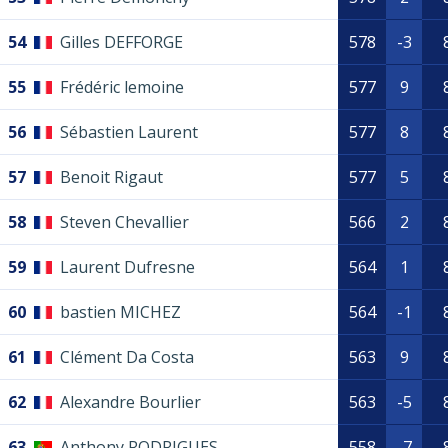
54
Gilles DEFFORGE
578
-3
55
Frédéric lemoine
577
9
56
Sébastien Laurent
577
8
57
Benoit Rigaut
577
5
58
Steven Chevallier
566
2
59
Laurent Dufresne
564
1
60
bastien MICHEZ
564
-1
61
Clément Da Costa
563
9
62
Alexandre Bourlier
563
-5
63
Anthony RODRIGUES
558
-7