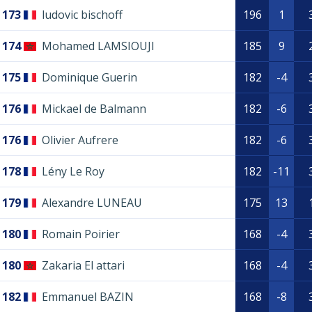
173
ludovic bischoff
196
1
174
Mohamed LAMSIOUJI
185
9
175
Dominique Guerin
182
-4
176
Mickael de Balmann
182
-6
176
Olivier Aufrere
182
-6
178
Lény Le Roy
182
-11
179
Alexandre LUNEAU
175
13
180
Romain Poirier
168
-4
180
Zakaria El attari
168
-4
182
Emmanuel BAZIN
168
-8