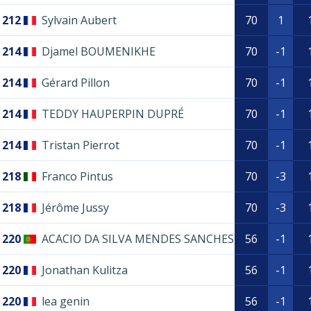
212
Sylvain Aubert
70
1
214
Djamel BOUMENIKHE
70
-1
214
Gérard Pillon
70
-1
214
TEDDY HAUPERPIN DUPRÉ
70
-1
214
Tristan Pierrot
70
-1
218
Franco Pintus
70
-3
218
Jérôme Jussy
70
-3
220
ACACIO DA SILVA MENDES SANCHES
56
-1
220
Jonathan Kulitza
56
-1
220
lea genin
56
-1