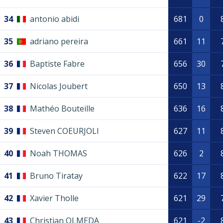
34
antonio abidi
681
0
35
adriano pereira
661
11
36
Baptiste Fabre
656
30
37
Nicolas Joubert
650
13
38
Mathéo Bouteille
636
16
39
Steven COEURJOLI
627
11
40
Noah THOMAS
626
2
41
Bruno Tiratay
622
17
42
Xavier Tholle
621
29
43
Christian OLMEDA
621
-2