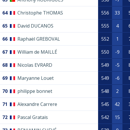
64
Christophe THOMAS
556
33
65
David DUCANOS
555
4
66
Raphaël GREBOVAL
552
1
67
William de MAILLÉ
550
-9
68
Nicolas EVRARD
549
-5
69
Maryanne Louet
549
-6
70
philippe bonnet
548
2
71
Alexandre Carrere
545
42
72
Pascal Gratais
542
15