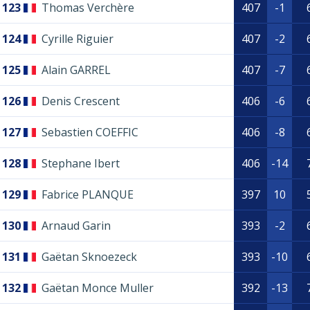
123
Thomas Verchère
407
-1
124
Cyrille Riguier
407
-2
125
Alain GARREL
407
-7
126
Denis Crescent
406
-6
127
Sebastien COEFFIC
406
-8
128
Stephane Ibert
406
-14
129
Fabrice PLANQUE
397
10
130
Arnaud Garin
393
-2
131
Gaëtan Sknoezeck
393
-10
132
Gaëtan Monce Muller
392
-13