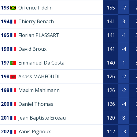
193
Orfence Fidelin
155
-7
194
Thierry Benach
141
3
195
Florian PLASSART
141
-1
196
David Broux
141
-4
197
Emmanuel Da Costa
140
1
198
Anass MAHFOUDI
126
-2
198
Maxim Mahlmann
126
-2
200
Daniel Thomas
126
-4
201
Jean Baptiste Erceau
120
8
202
Yanis Pignoux
112
-3