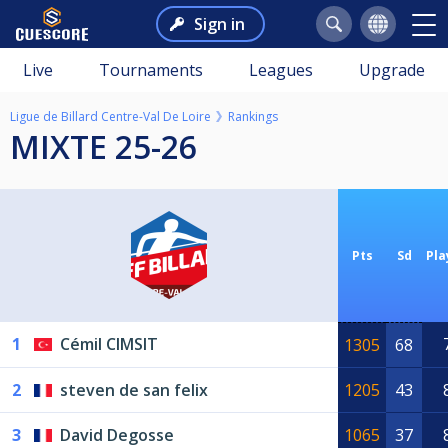
Sign in
Live
Tournaments
Leagues
Upgrade
Ligue de Billard Centre-Val De Loire
Rankings
MIXTE 25-26
Pts
Sd
Pla
1
Cémil CIMSIT
1305
68
2
steven de san felix
1205
43
3
David Degosse
1065
37