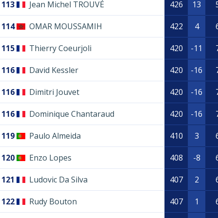
113
Jean Michel TROUVÉ
426
13
114
OMAR MOUSSAMIH
422
4
115
Thierry Coeurjoli
420
-11
116
David Kessler
420
-16
116
Dimitri Jouvet
420
-16
116
Dominique Chantaraud
420
-16
119
Paulo Almeida
410
3
120
Enzo Lopes
408
-8
121
Ludovic Da Silva
407
2
122
Rudy Bouton
407
1