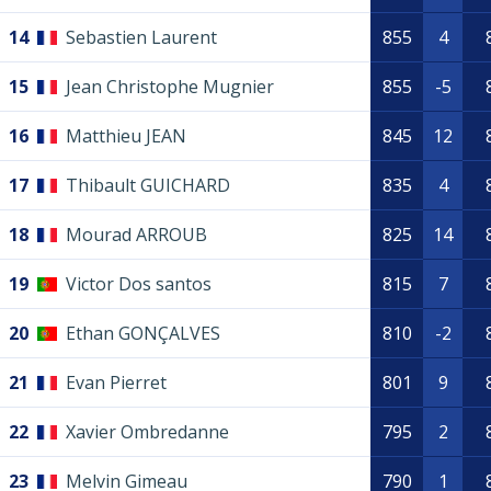
14
Sebastien Laurent
855
4
15
Jean Christophe Mugnier
855
-5
16
Matthieu JEAN
845
12
17
Thibault GUICHARD
835
4
18
Mourad ARROUB
825
14
19
Victor Dos santos
815
7
20
Ethan GONÇALVES
810
-2
21
Evan Pierret
801
9
22
Xavier Ombredanne
795
2
23
Melvin Gimeau
790
1