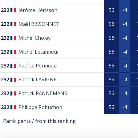
232
Jérôme Hérisson
56
-4
232
Maël BISSONNET
56
-4
232
Michel Choley
56
-4
232
Michel Letanneur
56
-4
232
Patrice Perineau
56
-4
232
Patrick LAVIGNE
56
-4
232
Patrick PANNEMANS
56
-4
232
Philippe Robuchon
56
-4
Participants / from this ranking