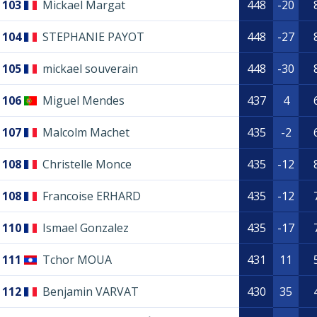
103
Mickael Margat
448
-20
104
STEPHANIE PAYOT
448
-27
105
mickael souverain
448
-30
106
Miguel Mendes
437
4
107
Malcolm Machet
435
-2
108
Christelle Monce
435
-12
108
Francoise ERHARD
435
-12
110
Ismael Gonzalez
435
-17
111
Tchor MOUA
431
11
112
Benjamin VARVAT
430
35