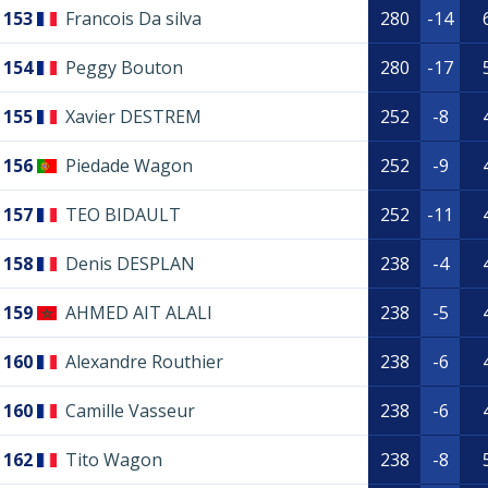
153
Francois Da silva
280
-14
154
Peggy Bouton
280
-17
155
Xavier DESTREM
252
-8
156
Piedade Wagon
252
-9
157
TEO BIDAULT
252
-11
158
Denis DESPLAN
238
-4
159
AHMED AIT ALALI
238
-5
160
Alexandre Routhier
238
-6
160
Camille Vasseur
238
-6
162
Tito Wagon
238
-8