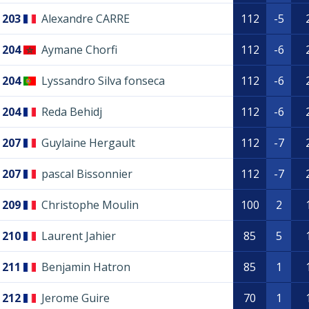
203
Alexandre CARRE
112
-5
204
Aymane Chorfi
112
-6
204
Lyssandro Silva fonseca
112
-6
204
Reda Behidj
112
-6
207
Guylaine Hergault
112
-7
207
pascal Bissonnier
112
-7
209
Christophe Moulin
100
2
210
Laurent Jahier
85
5
211
Benjamin Hatron
85
1
212
Jerome Guire
70
1