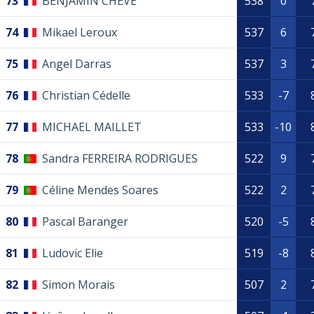
73
BENJAMIN CHEVÉ
538
0
74
Mikael Leroux
537
6
75
Angel Darras
537
3
76
Christian Cédelle
533
-7
77
MICHAEL MAILLET
533
-10
78
Sandra FERREIRA RODRIGUES
522
9
79
Céline Mendes Soares
522
2
80
Pascal Baranger
520
-5
81
Ludovic Elie
519
-8
82
Simon Morais
507
2