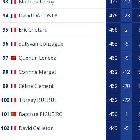
93
Mathieu Le roy
477
-12
94
David DA COSTA
476
-23
95
Eric Chotard
466
2
96
Sullyvan Gonzague
463
-5
97
Quentin Leneez
462
-9
98
Corinne Margat
462
-12
99
Céline Clement
462
-20
100
Turgay BULBUL
462
-22
101
Baptiste RIGUEIRO
450
1
102
David Cailleton
449
-5