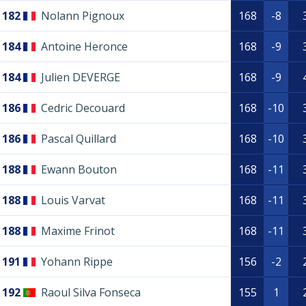
182
Nolann Pignoux
168
-8
184
Antoine Heronce
168
-9
184
Julien DEVERGE
168
-9
186
Cedric Decouard
168
-10
186
Pascal Quillard
168
-10
188
Ewann Bouton
168
-11
188
Louis Varvat
168
-11
188
Maxime Frinot
168
-11
191
Yohann Rippe
156
-2
192
Raoul Silva Fonseca
155
1