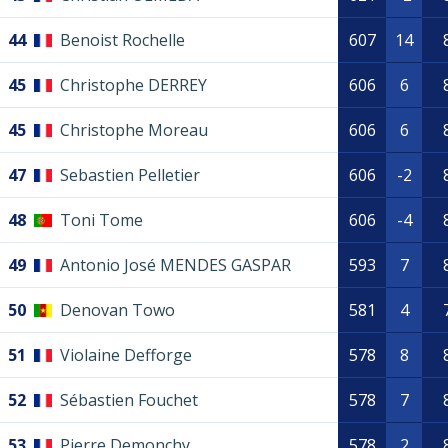
44
Benoist Rochelle
607
14
45
Christophe DERREY
606
6
45
Christophe Moreau
606
6
47
Sebastien Pelletier
606
-2
48
Toni Tome
606
-4
49
Antonio José MENDES GASPAR
593
7
50
Denovan Towo
581
4
51
Violaine Defforge
578
8
52
Sébastien Fouchet
578
7
53
Pierre Demonchy
578
2