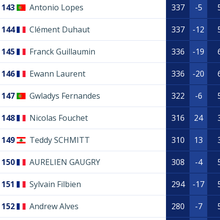
143
Antonio Lopes
337
-5
144
Clément Duhaut
337
-12
145
Franck Guillaumin
336
-19
146
Ewann Laurent
336
-20
147
Gwladys Fernandes
322
-6
148
Nicolas Fouchet
316
24
149
Teddy SCHMITT
310
13
150
AURELIEN GAUGRY
308
-4
151
Sylvain Filbien
294
-17
152
Andrew Alves
280
-7