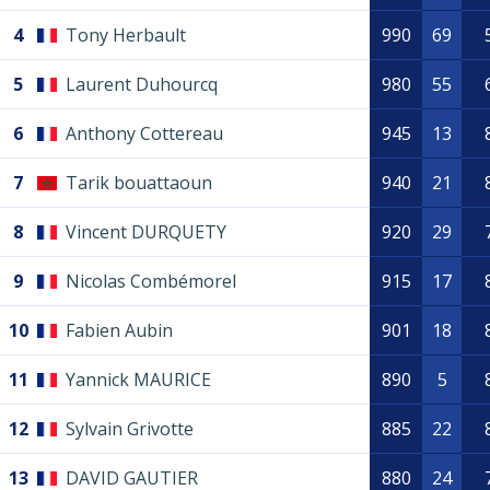
4
Tony Herbault
990
69
5
Laurent Duhourcq
980
55
6
Anthony Cottereau
945
13
7
Tarik bouattaoun
940
21
8
Vincent DURQUETY
920
29
9
Nicolas Combémorel
915
17
10
Fabien Aubin
901
18
11
Yannick MAURICE
890
5
12
Sylvain Grivotte
885
22
13
DAVID GAUTIER
880
24