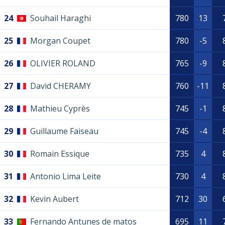
24
Souhail Haraghi
780
13
25
Morgan Coupet
780
-5
26
OLIVIER ROLAND
765
-9
27
David CHERAMY
760
-11
28
Mathieu Cyprès
745
-1
29
Guillaume Faiseau
745
-4
30
Romain Essique
735
4
31
Antonio Lima Leite
730
4
32
Kevin Aubert
712
30
33
Fernando Antunes de matos
695
11