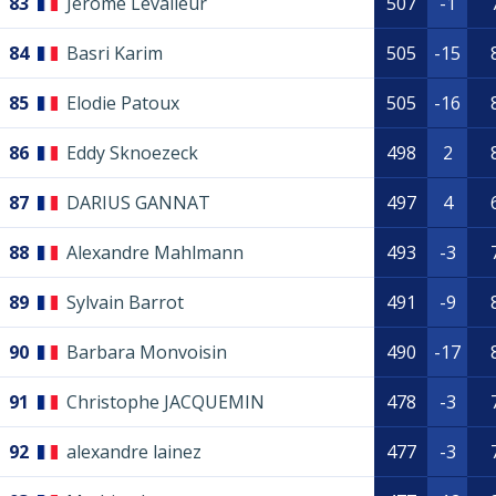
83
Jérôme Levalleur
507
-1
84
Basri Karim
505
-15
85
Elodie Patoux
505
-16
86
Eddy Sknoezeck
498
2
87
DARIUS GANNAT
497
4
88
Alexandre Mahlmann
493
-3
89
Sylvain Barrot
491
-9
90
Barbara Monvoisin
490
-17
91
Christophe JACQUEMIN
478
-3
92
alexandre lainez
477
-3