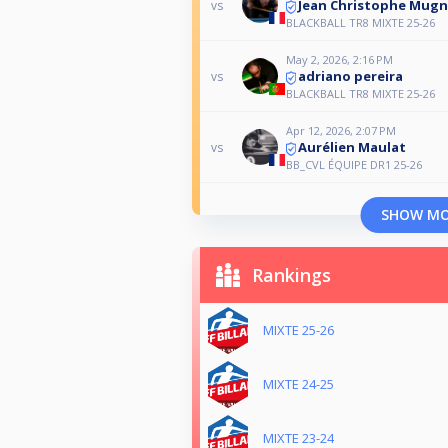
Jean Christophe Mugn
vs
BLACKBALL TR8 MIXTE 25-26
May 2, 2026, 2:16 PM
adriano pereira
vs
BLACKBALL TR8 MIXTE 25-26
Apr 12, 2026, 2:07 PM
Aurélien Maulat
vs
BB_CVL ÉQUIPE DR1 25-26
SHOW M
Rankings
MIXTE 25-26
MIXTE 24-25
MIXTE 23-24