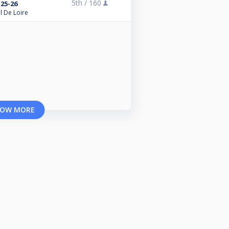
5th /
160
25-26
l De Loire
OW MORE