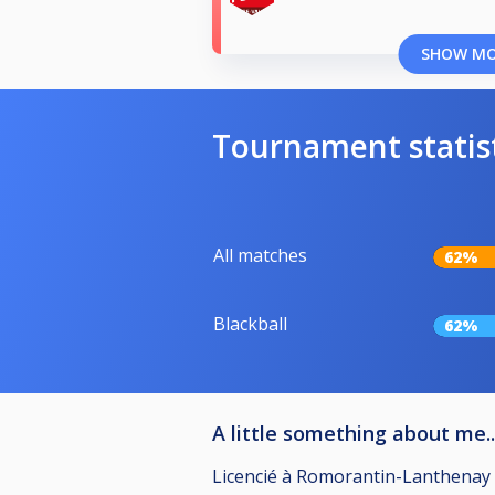
SHOW M
Tournament statis
All matches
62%
Blackball
62%
A little something about me..
Licencié à Romorantin-Lanthenay