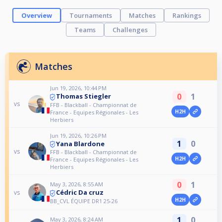
Overview
Tournaments
Matches
Rankings
Teams
Challenges
Matches
Jun 19, 2026, 10:44 PM
0
1
Thomas Stiegler
vs
FFB - Blackball - Championnat de
H2H
France - Equipes Régionales - Les
Herbiers
Jun 19, 2026, 10:26 PM
1
0
Yana Blardone
vs
FFB - Blackball - Championnat de
H2H
France - Equipes Régionales - Les
Herbiers
0
1
May 3, 2026, 8:55 AM
Cédric Da cruz
vs
H2H
BB_CVL ÉQUIPE DR1 25-26
1
0
May 3, 2026, 8:24 AM