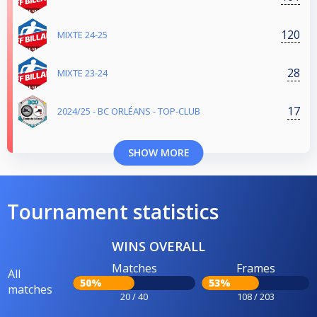
120
MIXTE 24-25
28
MIXTE 23-24
17
2024/25 - BC ORLÉANS - TOP-CLUB
SHOW MORE
Tournament statistics
WINS OVERALL
Matches
Frames
All
50%
53%
matches
20 / 40
108 / 203