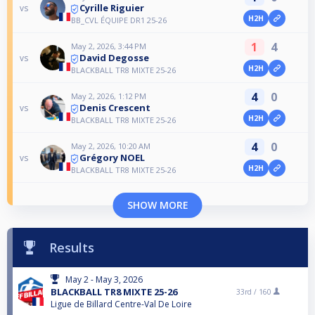
Cyrille Riguier
vs
H2H
BB_CVL ÉQUIPE DR1 25-26
1
4
May 2, 2026, 3:44 PM
David Degosse
vs
H2H
BLACKBALL TR8 MIXTE 25-26
4
0
May 2, 2026, 1:12 PM
Denis Crescent
vs
H2H
BLACKBALL TR8 MIXTE 25-26
4
0
May 2, 2026, 10:20 AM
Grégory NOEL
vs
H2H
BLACKBALL TR8 MIXTE 25-26
SHOW MORE
Results
May 2 - May 3, 2026
BLACKBALL TR8 MIXTE 25-26
33rd /
160
Ligue de Billard Centre-Val De Loire