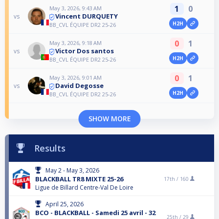
1
0
May 3, 2026, 9:43 AM
Vincent DURQUETY
vs
H2H
BB_CVL ÉQUIPE DR2 25-26
0
1
May 3, 2026, 9:18 AM
Victor Dos santos
vs
H2H
BB_CVL ÉQUIPE DR2 25-26
0
1
May 3, 2026, 9:01 AM
David Degosse
vs
H2H
BB_CVL ÉQUIPE DR2 25-26
SHOW MORE
Results
May 2 - May 3, 2026
BLACKBALL TR8 MIXTE 25-26
17th /
160
Ligue de Billard Centre-Val De Loire
April 25, 2026
BCO - BLACKBALL - Samedi 25 avril - 32
25th /
29