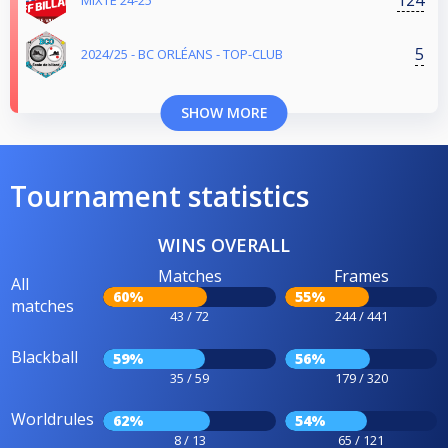
MIXTE 24-25
5
2024/25 - BC ORLÉANS - TOP-CLUB
SHOW MORE
Tournament statistics
WINS OVERALL
Matches
Frames
All
60%
55%
matches
43 / 72
244 / 441
Blackball
59%
56%
35 / 59
179 / 320
Worldrules
62%
54%
8 / 13
65 / 121