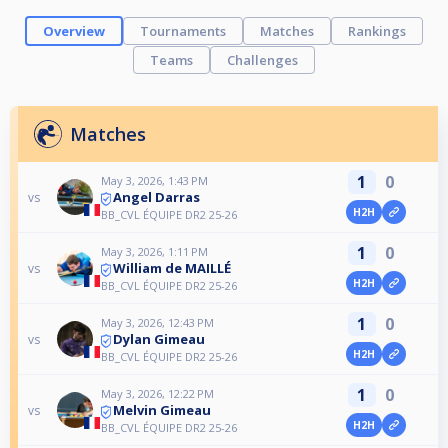
Overview
Tournaments
Matches
Rankings
Teams
Challenges
Matches
1
0
May 3, 2026, 1:43 PM
Angel Darras
vs
H2H
BB_CVL ÉQUIPE DR2 25-26
1
0
May 3, 2026, 1:11 PM
William de MAILLÉ
vs
H2H
BB_CVL ÉQUIPE DR2 25-26
1
0
May 3, 2026, 12:43 PM
Dylan Gimeau
vs
H2H
BB_CVL ÉQUIPE DR2 25-26
1
0
May 3, 2026, 12:22 PM
Melvin Gimeau
vs
H2H
BB_CVL ÉQUIPE DR2 25-26