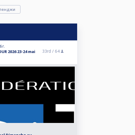
ленджи
 г.
33rd /
64
UR 2026 23-24 mai