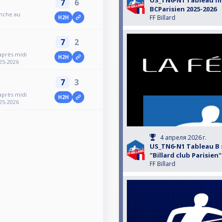
US_TN6-N1 Tableau fi
7
6
BCParisien 2025-2026
anche au
FF Billard
H2H
7
2
après midi
H2H
025-2026
7
3
après midi
H2H
025-2026
4 апреля 2026 г.
US_TN6-N1 Tableau B 
"Billard club Parisien"
FF Billard