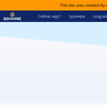
This site uses cookies! By
Сейчас идут
турниры
League