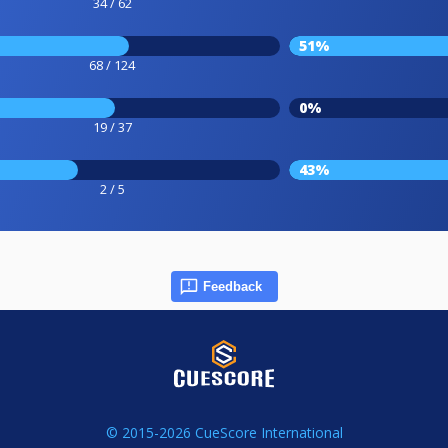
34 / 62
51%
68 / 124
0%
19 / 37
43%
2 / 5
Feedback
© 2015-2026 CueScore International