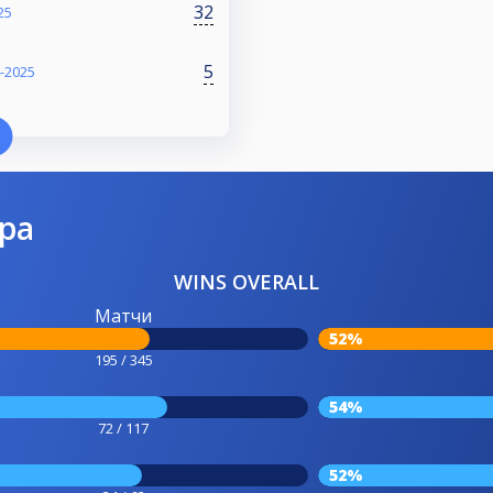
32
25
5
-2025
ра
WINS OVERALL
Матчи
52%
195 / 345
54%
72 / 117
52%