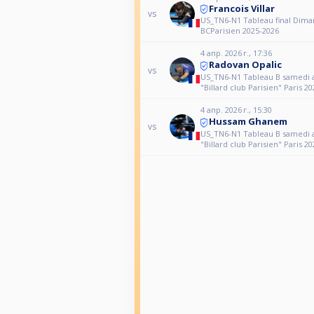
Francois Villar
vs
US_TN6-N1 Tableau final Dim
BCParisien 2025-2026
4 апр. 2026 г., 17:36
Radovan Opalic
vs
US_TN6-N1 Tableau B samedi 
"Billard club Parisien" Paris 2
4 апр. 2026 г., 15:30
Hussam Ghanem
vs
US_TN6-N1 Tableau B samedi 
"Billard club Parisien" Paris 2