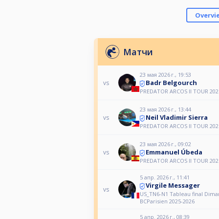
Overvi
Матчи
23 мая 2026 г., 19:53
Badr Belgourch
vs
PREDATOR ARCOS II TOUR 2026
23 мая 2026 г., 13:44
Neil Vladimir Sierra
vs
PREDATOR ARCOS II TOUR 2026
23 мая 2026 г., 09:02
Emmanuel Úbeda
vs
PREDATOR ARCOS II TOUR 2026
5 апр. 2026 г., 11:41
Virgile Messager
vs
US_TN6-N1 Tableau final Dim
BCParisien 2025-2026
5 апр. 2026 г., 08:39