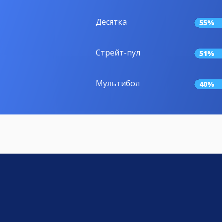
Десятка
55%
Стрейт-пул
51%
Мультибол
40%