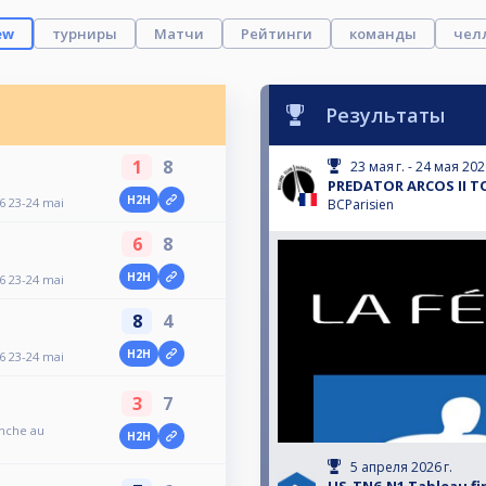
ew
турниры
Матчи
Рейтинги
команды
чел
Результаты
1
8
23 мая г. - 24 мая 2026
PREDATOR ARCOS II TO
H2H
 23-24 mai
BCParisien
6
8
H2H
 23-24 mai
8
4
H2H
 23-24 mai
3
7
anche au
H2H
5 апреля 2026 г.