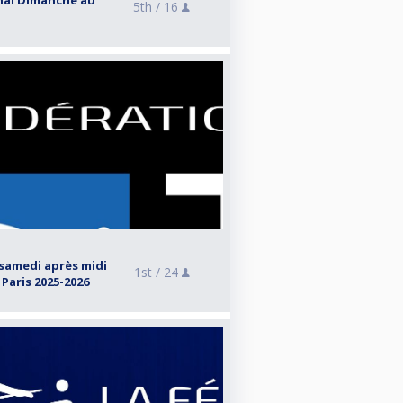
nal Dimanche au
5th /
16
samedi après midi
1st /
24
 Paris 2025-2026