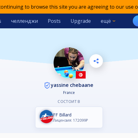
 continuing to browse this site you are agreeing to our use o
s
челленджи
Posts
Upgrade
ещё
yassine chebaane
France
СОСТОИТ В
FF Billard
Лицензия: 172099P