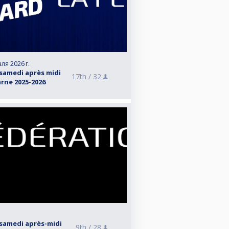
аля 2026 г.
samedi après midi
17th /
32
rne 2025-2026
samedi après-midi
9th /
28