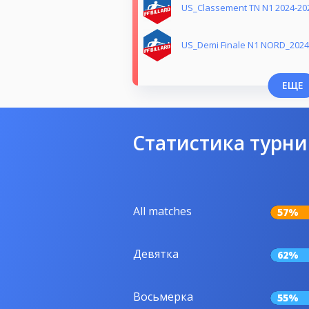
US_Classement TN N1 2024-20
US_Demi Finale N1 NORD_2024
ЕЩЕ
Статистика турни
All matches
57%
Девятка
62%
Восьмерка
55%