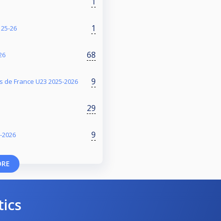
1
1
 25-26
68
26
9
s de France U23 2025-2026
29
9
-2026
ORE
tics