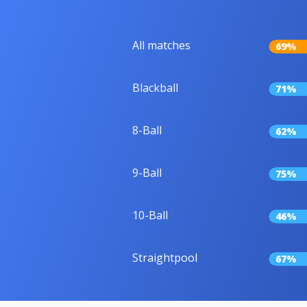
All matches
69%
Blackball
71%
8-Ball
62%
9-Ball
75%
10-Ball
46%
Straightpool
67%