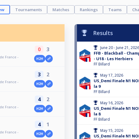
ew
Tournaments
Matches
Rankings
Teams
Cha
Results
June 20 - June 21, 202
0
3
FFB - Blackball - Cha
 de France -
- U18 - Les Herbiers
H2H
FF Billard
3
2
May 17, 2026
US_Demi Finale N1 NO
 de France -
H2H
la 9
FF Billard
4
2
May 16, 2026
 de France -
US_Demi Finale N1 NO
H2H
la 8
FF Billard
4
1
May 15, 2026
 de France -
H2H
US_Demi Finale N1 NO