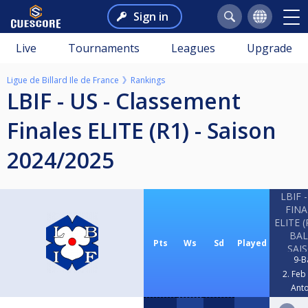
Sign in
Live
Tournaments
Leagues
Upgrade
Ligue de Billard Ile de France
Rankings
LBIF - US - Classement
Finales ELITE (R1) - Saison
2024/2025
LBIF -
FINA
ELITE (
BAL
Pts
Ws
Sd
Played
SAI
9-B
2024/
2. Feb
Ant