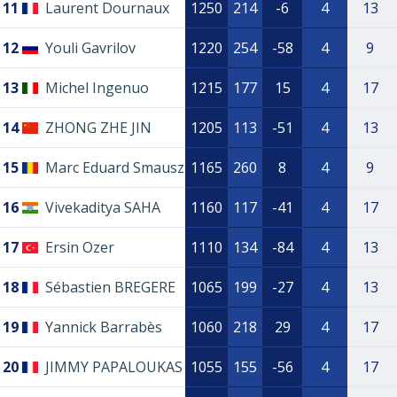
11
Laurent Dournaux
1250
214
-6
4
13
12
Youli Gavrilov
1220
254
-58
4
9
13
Michel Ingenuo
1215
177
15
4
17
14
ZHONG ZHE JIN
1205
113
-51
4
13
15
Marc Eduard Smausz
1165
260
8
4
9
16
Vivekaditya SAHA
1160
117
-41
4
17
17
Ersin Ozer
1110
134
-84
4
13
18
Sébastien BREGERE
1065
199
-27
4
13
19
Yannick Barrabès
1060
218
29
4
17
20
JIMMY PAPALOUKAS
1055
155
-56
4
17