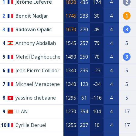
1
Jérôme Lefevre
4
2
1820
435
174
2
Benoit Nadjar
1745
233
30
4
1
3
Radovan Opalic
1670
270
49
4
3
4
Anthony Abdallah
1545
257
79
4
5
5
Mehdi Daghbouche
1490
250
70
4
3
6
Jean Pierre Collidor
1340
235
-23
4
5
7
Michael Merabtene
1340
123
-34
4
5
8
yassine chebaane
1295
51
-116
4
5
9
LI AN
1270
354
104
4
17
10
Cyrille Deruel
1255
207
10
4
17