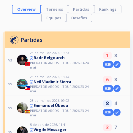
Overview
Torneios
Partidas
Rankings
Equipes
Desafios
Partidas
23 de mai. de 2026, 19:53
1
8
Badr Belgourch
vs
PREDATOR ARCOS II TOUR 2026 23-24
H2H
mai
23 de mai. de 2026, 13:44
6
8
Neil Vladimir Sierra
vs
PREDATOR ARCOS II TOUR 2026 23-24
H2H
mai
23 de mai. de 2026, 09:02
8
4
Emmanuel Úbeda
vs
PREDATOR ARCOS II TOUR 2026 23-24
H2H
mai
5 de abr. de 2026, 11:41
3
7
Virgile Messager
vs