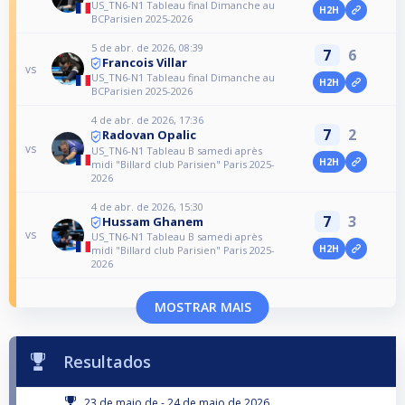
US_TN6-N1 Tableau final Dimanche au
H2H
BCParisien 2025-2026
5 de abr. de 2026, 08:39
7
6
Francois Villar
vs
US_TN6-N1 Tableau final Dimanche au
H2H
BCParisien 2025-2026
4 de abr. de 2026, 17:36
7
2
Radovan Opalic
vs
US_TN6-N1 Tableau B samedi après
H2H
midi "Billard club Parisien" Paris 2025-
2026
4 de abr. de 2026, 15:30
7
3
Hussam Ghanem
vs
US_TN6-N1 Tableau B samedi après
H2H
midi "Billard club Parisien" Paris 2025-
2026
MOSTRAR MAIS
Resultados
23 de maio de - 24 de maio de 2026