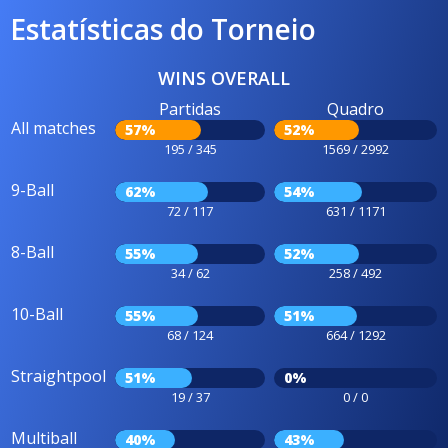
Estatísticas do Torneio
WINS OVERALL
Partidas
Quadro
All matches
57%
52%
195 / 345
1569 / 2992
9-Ball
62%
54%
72 / 117
631 / 1171
8-Ball
55%
52%
34 / 62
258 / 492
10-Ball
55%
51%
68 / 124
664 / 1292
Straightpool
51%
0%
19 / 37
0 / 0
Multiball
40%
43%