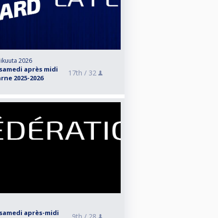
mikuuta 2026
samedi après midi
17th /
32
rne 2025-2026
samedi après-midi
9th /
28