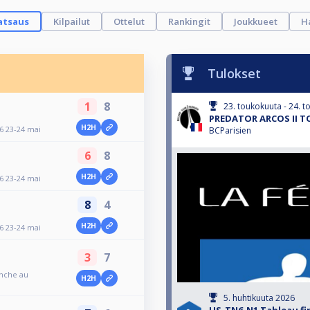
atsaus
Kilpailut
Ottelut
Rankingit
Joukkueet
H
Tulokset
1
8
23. toukokuuta - 24. 
PREDATOR ARCOS II TO
H2H
 23-24 mai
BCParisien
6
8
H2H
 23-24 mai
8
4
H2H
 23-24 mai
3
7
anche au
H2H
5. huhtikuuta 2026