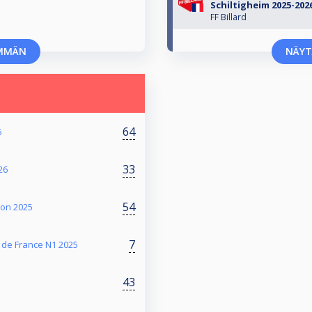
Schiltigheim 2025-202
FF Billard
MMÄN
NÄY
64
6
33
26
54
on 2025
7
 de France N1 2025
43