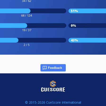
34 / 62
51%
68 / 124
0%
19 / 37
43%
2 / 5
Feedback
© 2015-2026 CueScore International