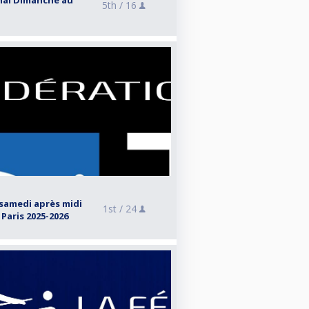
nal Dimanche au
5th /
16
samedi après midi
1st /
24
 Paris 2025-2026