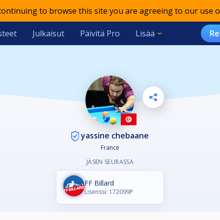
 continuing to browse this site you are agreeing to our use o
teet
Julkaisut
Päivitä Pro
Lisää
Re
yassine chebaane
France
JÄSEN SEURASSA
FF Billard
Lisenssi: 172099P