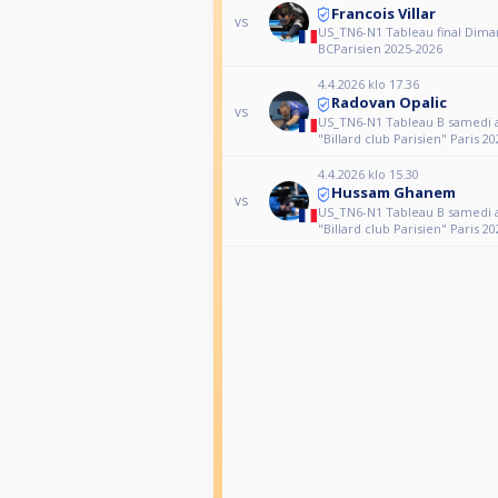
Francois Villar
vs
US_TN6-N1 Tableau final Dim
BCParisien 2025-2026
4.4.2026 klo 17.36
Radovan Opalic
vs
US_TN6-N1 Tableau B samedi 
"Billard club Parisien" Paris 2
4.4.2026 klo 15.30
Hussam Ghanem
vs
US_TN6-N1 Tableau B samedi 
"Billard club Parisien" Paris 2