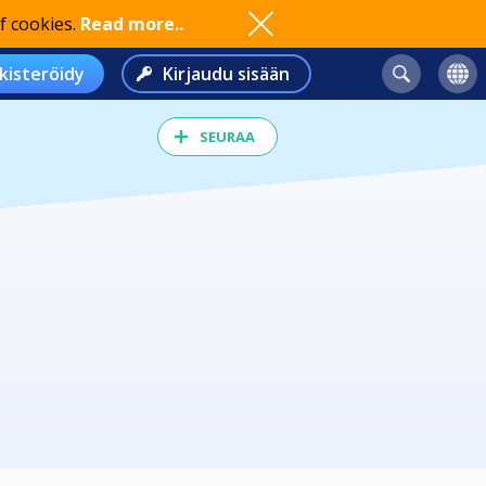
f cookies.
Read more..
kisteröidy
Kirjaudu sisään
SEURAA