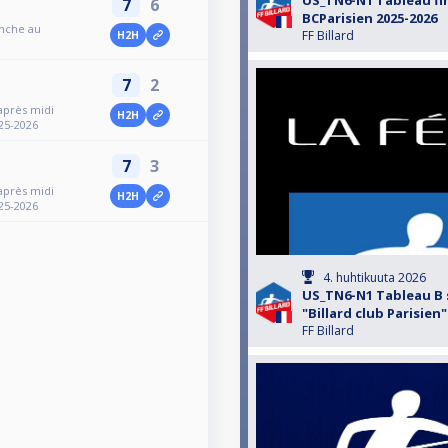
US_TN6-N1 Tableau fi
7
6
BCParisien 2025-2026
anche au
FF Billard
H2H
7
2
après midi
H2H
025-2026
7
3
après midi
H2H
025-2026
4. huhtikuuta 2026
US_TN6-N1 Tableau B 
"Billard club Parisien"
FF Billard