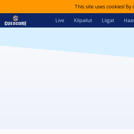
This site uses cookies! By
Live
Kilpailut
Liigat
Haas