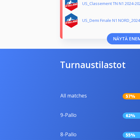
US_Classement TN N1 2024-20
US_Demi Finale N1 NORD_2024
NÄYTÄ ENE
Turnaustilastot
All matches
57%
9-Pallo
62%
8-Pallo
55%