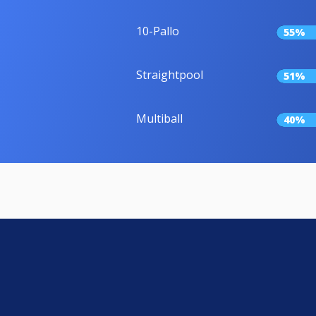
10-Pallo
55%
Straightpool
51%
Multiball
40%