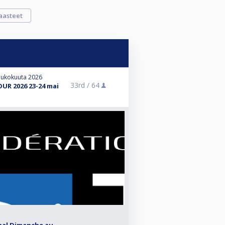
aasteet
toukokuuta 2026
33rd /
64
UR 2026 23-24 mai