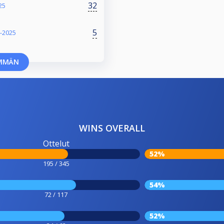
32
25
5
-2025
MMÄN
WINS OVERALL
Ottelut
52%
195 / 345
54%
72 / 117
52%