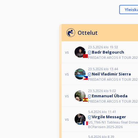
Yleisk
Ottelut
23.5.2026 klo 19.53
Badr Belgourch
vs
PREDATOR ARCOS II TOUR 2026
23.5.2026 klo 13.44
Neil Vladimir Sierra
vs
PREDATOR ARCOS II TOUR 2026
23.5.2026 klo 9.02
Emmanuel Úbeda
vs
PREDATOR ARCOS II TOUR 2026
5.4.2026 klo 11.41
Virgile Messager
vs
US_TN6-N1 Tableau final Dim
BCParisien 2025-2026
5.4.2026 klo 8.39