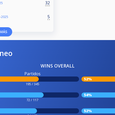
32
25
5
-2025
MÁS
rneo
WINS OVERALL
Partidos
52%
195 / 345
54%
72 / 117
52%