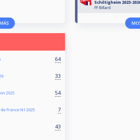
Schiltigheim 2025-202
FF Billard
MÁS
MO
64
6
33
26
54
on 2025
7
 de France N1 2025
43