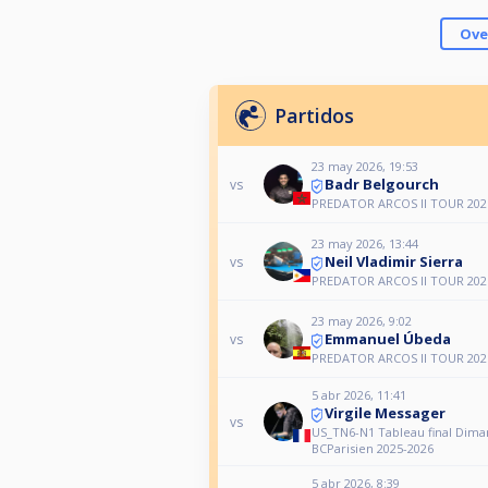
Ove
Partidos
23 may 2026, 19:53
Badr Belgourch
vs
PREDATOR ARCOS II TOUR 2026
23 may 2026, 13:44
Neil Vladimir Sierra
vs
PREDATOR ARCOS II TOUR 2026
23 may 2026, 9:02
Emmanuel Úbeda
vs
PREDATOR ARCOS II TOUR 2026
5 abr 2026, 11:41
Virgile Messager
vs
US_TN6-N1 Tableau final Dim
BCParisien 2025-2026
5 abr 2026, 8:39