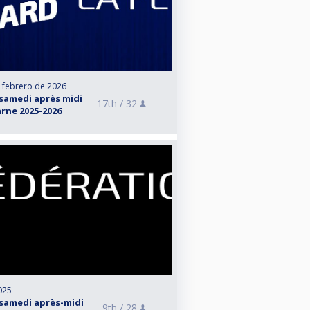
e febrero de 2026
samedi après midi
17th /
32
rne 2025-2026
025
samedi après-midi
9th /
28