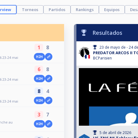
rview
Torneos
Partidos
Rankings
Equipos
Des
Resultados
1
8
23 de mayo de - 24 d
PREDATOR ARCOS II TO
H2H
 23-24 mai
BCParisien
6
8
H2H
 23-24 mai
8
4
H2H
 23-24 mai
3
7
anche au
H2H
5 de abril de 2026