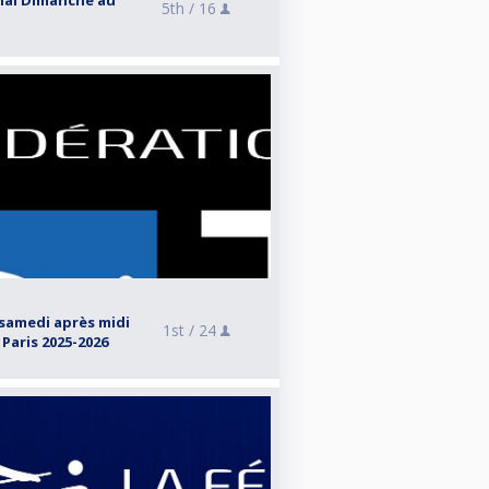
nal Dimanche au
5th /
16
samedi après midi
1st /
24
 Paris 2025-2026