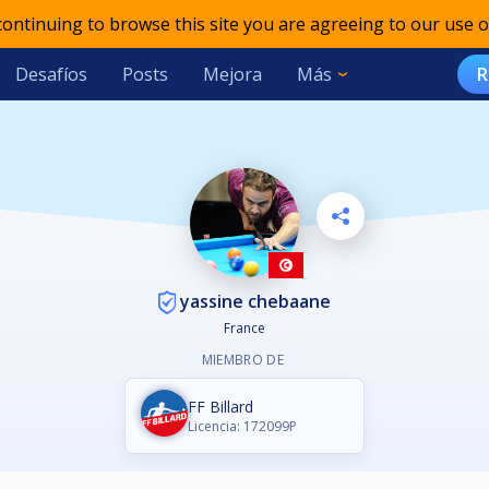
 continuing to browse this site you are agreeing to our use o
Desafíos
Posts
Mejora
Más
R
yassine chebaane
France
MIEMBRO DE
FF Billard
Licencia: 172099P