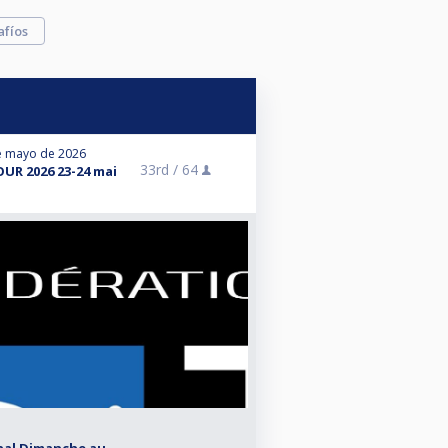
afíos
e mayo de 2026
33rd /
64
UR 2026 23-24 mai