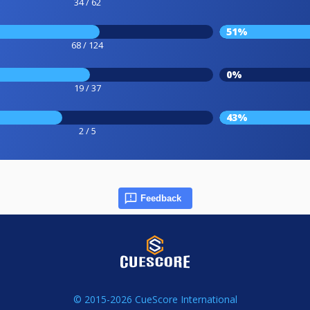
34 / 62
51%
68 / 124
0%
19 / 37
43%
2 / 5
Feedback
© 2015-2026 CueScore International