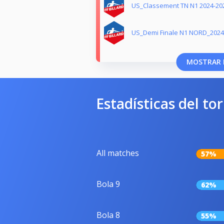
US_Classement TN N1 2024-20
US_Demi Finale N1 NORD_2024
MOSTRAR 
Estadísticas del to
All matches
57%
Bola 9
62%
Bola 8
55%