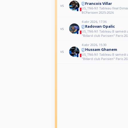
Francois Villar
vs
US_TN6-N1 Tableau final Dim
BCParisien 2025-2026
4 abr 2026, 17:36
Radovan Opalic
vs
US_TN6-N1 Tableau B samedi 
"Billard club Parisien" Paris 2
4 abr 2026, 15:30
Hussam Ghanem
vs
US_TN6-N1 Tableau B samedi 
"Billard club Parisien" Paris 2