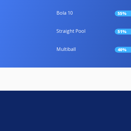
Bola 10
55%
Straight Pool
51%
Multiball
40%