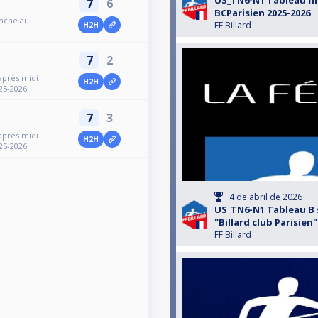
US_TN6-N1 Tableau fi
7
6
BCParisien 2025-2026
anche au
FF Billard
H2H
7
2
après midi
H2H
025-2026
7
3
après midi
H2H
025-2026
4 de abril de 2026
US_TN6-N1 Tableau B 
"Billard club Parisien"
FF Billard