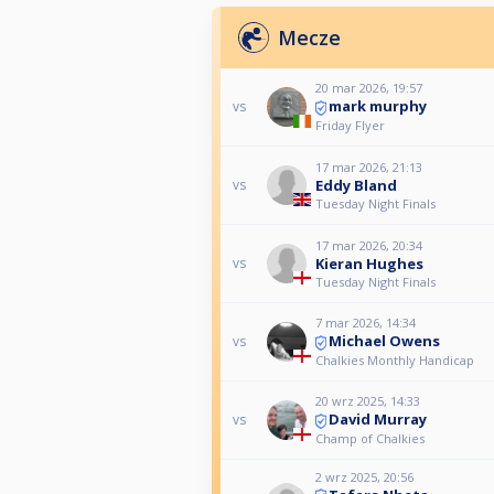
Mecze
20 mar 2026, 19:57
mark murphy
vs
Friday Flyer
17 mar 2026, 21:13
Eddy Bland
vs
Tuesday Night Finals
17 mar 2026, 20:34
Kieran Hughes
vs
Tuesday Night Finals
7 mar 2026, 14:34
Michael Owens
vs
Chalkies Monthly Handicap
20 wrz 2025, 14:33
David Murray
vs
Champ of Chalkies
2 wrz 2025, 20:56