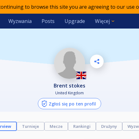
 continuing to browse this site you are agreeing to our use o
Wyzwania
Posts
Upgrade
Więcej
brent stokes
United Kingdom
Zgłoś się po ten profil
rview
Turnieje
Mecze
Rankingi
Drużyny
Wyzw