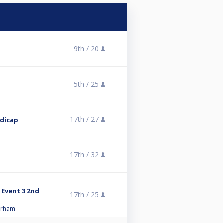
9th /
20
5th /
25
17th /
27
ndicap
17th /
32
- Event 3 2nd
17th /
25
Durham