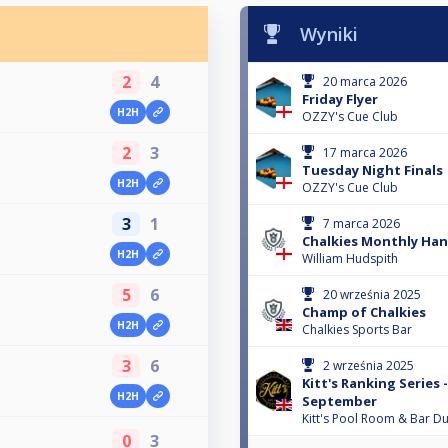
Wyniki
2
4
20 marca 2026
Friday Flyer
H2H
OZZY's Cue Club
2
3
17 marca 2026
Tuesday Night Finals
H2H
OZZY's Cue Club
3
1
7 marca 2026
Chalkies Monthly Ha
H2H
William Hudspith
5
6
20 września 2025
Champ of Chalkies
H2H
Chalkies Sports Bar
3
6
2 września 2025
Kitt's Ranking Series 
H2H
September
Kitt's Pool Room & Bar 
0
3