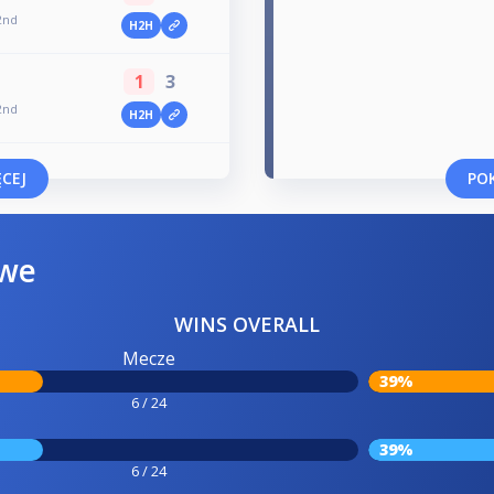
 2nd
H2H
1
3
 2nd
H2H
CEJ
POK
owe
WINS OVERALL
Mecze
39%
6 / 24
39%
6 / 24