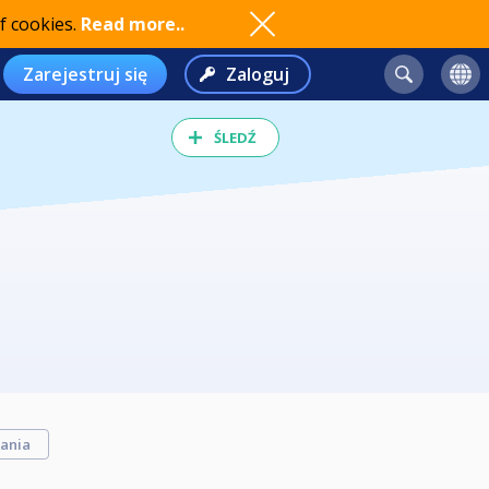
f cookies.
Read more..
Zarejestruj się
Zaloguj
ŚLEDŹ
ania