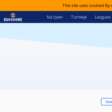
This site uses cookies! By
Na żywo
Turnieje
Leagues
Ove