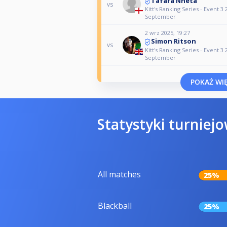
Tafara Nheta
vs
Kitt's Ranking Series - Event 3
September
2 wrz 2025, 19:27
Simon Ritson
vs
Kitt's Ranking Series - Event 3
September
POKAŻ WIĘ
Statystyki turniej
All matches
25%
Blackball
25%