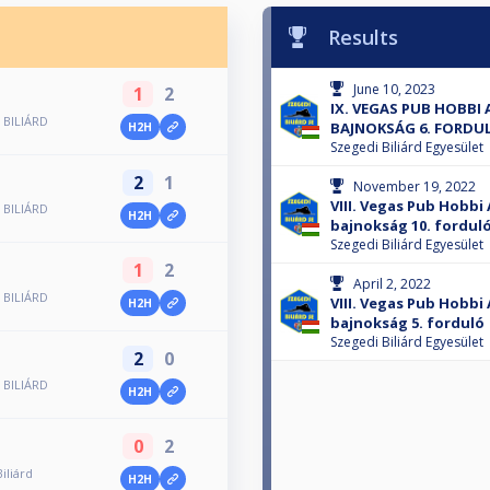
Results
June 10, 2023
1
2
IX. VEGAS PUB HOBBI
 BILIÁRD
BAJNOKSÁG 6. FORDU
H2H
Szegedi Biliárd Egyesület
2
1
November 19, 2022
VIII. Vegas Pub Hobbi
 BILIÁRD
H2H
bajnokság 10. fordul
Szegedi Biliárd Egyesület
1
2
April 2, 2022
 BILIÁRD
VIII. Vegas Pub Hobbi
H2H
bajnokság 5. forduló
Szegedi Biliárd Egyesület
2
0
 BILIÁRD
H2H
0
2
iliárd
H2H