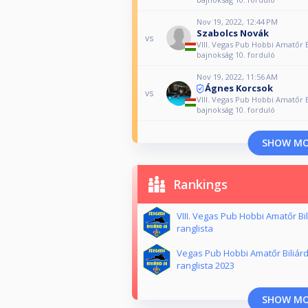
Nov 19, 2022, 12:44 PM
Szabolcs Novák
vs
VIII. Vegas Pub Hobbi Amatőr B
bajnokság 10. forduló
Nov 19, 2022, 11:56 AM
Ágnes Korcsok
vs
VIII. Vegas Pub Hobbi Amatőr B
bajnokság 10. forduló
SHOW M
Rankings
VIII. Vegas Pub Hobbi Amatőr Bi
ranglista
Vegas Pub Hobbi Amatőr Biliárd
ranglista 2023
SHOW M