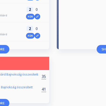
2
0
iliárd
H2H
2
0
iliárd
H2H
ORE
SH
liárd Bajnokság összesített
35
 Bajnokság összesített
41
ORE