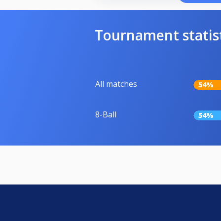
Tournament statis
All matches
54%
8-Ball
54%