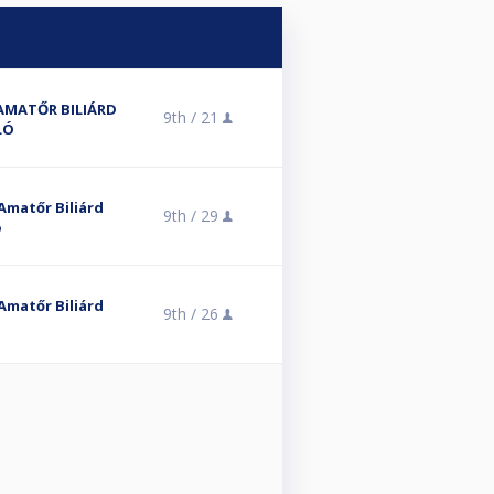
 AMATŐR BILIÁRD
9th /
21
LÓ
 Amatőr Biliárd
9th /
29
ó
 Amatőr Biliárd
9th /
26