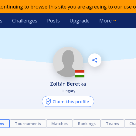
 continuing to browse this site you are agreeing to our use o
s
Challenges
Posts
Upgrade
More
Zoltán Beretka
Hungary
Claim this profile
ew
Tournaments
Matches
Rankings
Teams
Cha