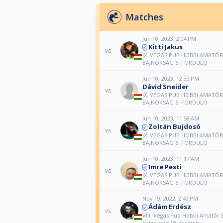
Matches
Jun 10, 2023, 2:04 PM
Kitti Jakus
vs
IX. VEGAS PUB HOBBI AMATŐR
BAJNOKSÁG 6. FORDULÓ
Jun 10, 2023, 12:33 PM
Dávid Sneider
vs
IX. VEGAS PUB HOBBI AMATŐR
BAJNOKSÁG 6. FORDULÓ
Jun 10, 2023, 11:58 AM
Zoltán Bujdosó
vs
IX. VEGAS PUB HOBBI AMATŐR
BAJNOKSÁG 6. FORDULÓ
Jun 10, 2023, 11:17 AM
Imre Pesti
vs
IX. VEGAS PUB HOBBI AMATŐR
BAJNOKSÁG 6. FORDULÓ
Nov 19, 2022, 2:49 PM
Ádám Erdész
vs
VIII. Vegas Pub Hobbi Amatőr B
bajnokság 10. forduló