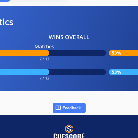
tics
WINS OVERALL
Matches
53%
7 / 13
53%
7 / 13
Feedback