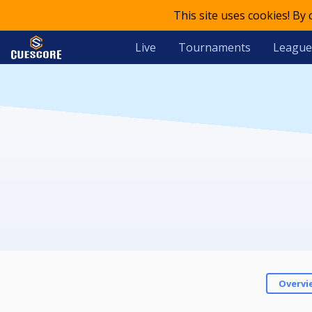
This site uses cookies! By
Live
Tournaments
League
Overvi