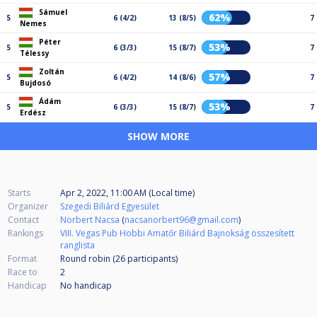
Sámuel
62%
5
6 (4/2)
13 (8/5)
7
Nemes
Péter
53%
5
6 (3/3)
15 (8/7)
7
Télessy
Zoltán
57%
5
6 (4/2)
14 (8/6)
7
Bujdosó
Ádám
53%
5
6 (3/3)
15 (8/7)
7
Erdész
SHOW MORE
Starts
Apr 2, 2022, 11:00 AM (Local time)
Organizer
Szegedi Biliárd Egyesület
Contact
Norbert Nacsa
(
nacsanorbert96@gmail.com
)
Rankings
VIII. Vegas Pub Hobbi Amatőr Biliárd Bajnokság összesített
ranglista
Format
Round robin (26
participants
)
Race to
2
Handicap
No handicap