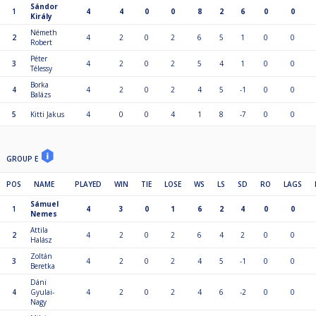
Sándor
1
4
4
0
0
8
2
6
0
0
Király
Németh
2
4
2
0
2
6
5
1
0
0
Robert
Péter
3
4
2
0
2
5
4
1
0
0
Télessy
Borka
4
4
2
0
2
4
5
-1
0
0
Balázs
5
Kitti Jakus
4
0
0
4
1
8
-7
0
0
GROUP E
POS
NAME
PLAYED
WIN
TIE
LOSE
WS
LS
SD
RO
LAGS
Sámuel
1
4
3
0
1
6
2
4
0
0
Nemes
Attila
2
4
2
0
2
6
4
2
0
0
Halász
Zoltán
3
4
2
0
2
4
5
-1
0
0
Beretka
Dáni
4
Gyulai-
4
2
0
2
4
6
-2
0
0
Nagy