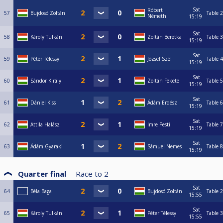
Sat
Róbert
57
Bujdosó Zoltán
Table 2
Németh
15:19
Sat
58
Károly Tulkán
Zoltán Beretka
Table 3
15:19
Sat
59
Péter Télessy
József Szél
Table 4
15:19
Sat
60
Sándor Király
Zoltán Fekete
Table 5
15:19
Sat
61
Dániel Kiss
Ádám Erdész
Table 6
15:19
Sat
62
Attila Halász
Imre Pesti
Table 7
15:19
Sat
63
Ádám Gyaraki
Sámuel Nemes
Table 8
15:19
Quarter final
Race to
2
Sat
64
Béla Baga
Bujdosó Zoltán
Table 2
15:55
Sat
65
Károly Tulkán
Péter Télessy
Table 3
15:55