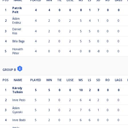
POS
NAME
PLAYED
WIN
TIE
LOSE
WS
LS
SD
RO
LAGS
Patrik
1
4
4
0
0
8
1
7
0
0
Pelt
Ádám
2
4
2
0
2
5
4
1
0
0
Erdész
Dániel
3
4
2
0
2
5
5
0
0
0
Kiss
4
Béla Baga
4
2
0
2
5
5
0
0
0
Horváth
5
4
0
0
4
0
8
-8
0
0
Péter
GROUP B
POS
NAME
PLAYED
WIN
TIE
LOSE
WS
LS
SD
RO
LAGS
Károly
1
5
5
0
0
10
2
8
0
0
Tulkán
2
Imre Pesti
5
3
0
2
6
4
2
0
0
Ádám
3
5
3
0
2
7
6
1
0
0
Gyaraki
4
Imre Bodó
5
2
0
3
6
6
0
0
0