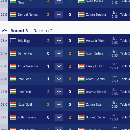
21-E
Attila Halász
Table 2
Nagy
12:13
Sat
22-E
Sámuel Nemes
Zoltán Beretka
Table 1
12:13
Round 3
Race to
2
Sat
23-A
Béla Baga
Horváth Péter
Table 1
12:53
Sat
24-A
Dániel Kiss
Ádám Erdész
Table 2
12:53
Sat
25-B
Attila Greguska
Károly Tulkán
Table 3
12:53
Sat
26-B
Imre Bodó
Ádám Gyaraki
Table 4
12:53
Sat
27-B
Imre Pesti
Levente Renkó
Table 5
12:53
Sat
28-C
József Szél
Zoltán Soós
Table 6
12:53
Sat
29-C
Zoltán Fekete
Bujdosó Zoltán
Table 7
12:53
Sat