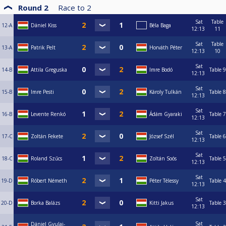
Round 2
Race to
2
Sat
Table
12-A
Dániel Kiss
Béla Baga
12:13
11
Sat
Table
13-A
Patrik Pelt
Horváth Péter
12:13
10
Sat
14-B
Attila Greguska
Imre Bodó
Table 9
12:13
Sat
15-B
Imre Pesti
Károly Tulkán
Table 8
12:13
Sat
16-B
Levente Renkó
Ádám Gyaraki
Table 7
12:13
Sat
17-C
Zoltán Fekete
József Szél
Table 6
12:13
Sat
18-C
Roland Szűcs
Zoltán Soós
Table 5
12:13
Sat
19-D
Róbert Németh
Péter Télessy
Table 4
12:13
Sat
20-D
Borka Balázs
Kitti Jakus
Table 3
12:13
Sat
Dániel Gyulai-