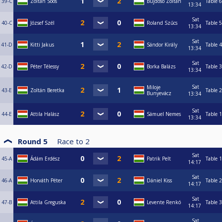
39-C
Zoltán Soós
Bujdosó Zoltán
Table 6
13:34
Sat
40-C
József Szél
Roland Szűcs
Table 5
13:34
Sat
41-D
Kitti Jakus
Sándor Király
Table 4
13:34
Sat
42-D
Péter Télessy
Borka Balázs
Table 3
13:34
Sat
Miloje
43-E
Zoltán Beretka
Table 2
Bunyevácz
13:34
Sat
44-E
Attila Halász
Sámuel Nemes
Table 1
13:34
Round 5
Race to
2
Sat
45-A
Ádám Erdész
Patrik Pelt
Table 1
14:17
Sat
46-A
Horváth Péter
Dániel Kiss
Table 2
14:17
Sat
47-B
Attila Greguska
Levente Renkó
Table 3
14:17
Sat