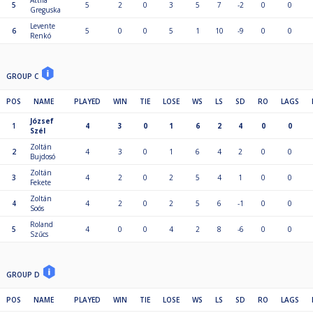
Attila
5
5
2
0
3
5
7
-2
0
0
Greguska
Levente
6
5
0
0
5
1
10
-9
0
0
Renkó
GROUP C
POS
NAME
PLAYED
WIN
TIE
LOSE
WS
LS
SD
RO
LAGS
József
1
4
3
0
1
6
2
4
0
0
Szél
Zoltán
2
4
3
0
1
6
4
2
0
0
Bujdosó
Zoltán
3
4
2
0
2
5
4
1
0
0
Fekete
Zoltán
4
4
2
0
2
5
6
-1
0
0
Soós
Roland
5
4
0
0
4
2
8
-6
0
0
Szűcs
GROUP D
POS
NAME
PLAYED
WIN
TIE
LOSE
WS
LS
SD
RO
LAGS