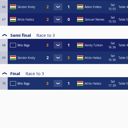
Sat
66
Sándor Király
Ádám Erdész
Table 4
15:55
Sat
67
Attila Halász
Sámuel Nemes
Table 5
15:55
Semi final
Race to
3
Sat
68
Béla Baga
Károly Tulkán
Table 4
16:36
Sat
69
Sándor Király
Attila Halász
Table 5
16:36
Final
Race to
3
Sat
70
Béla Baga
Attila Halász
Table 5
17:39