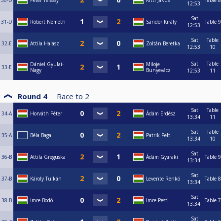
30-D
Péter Télessy
Kitti Jakus
Table 8
12:53
Sat
31-D
Róbert Németh
Sándor Király
Table 9
12:53
Sat
Table
32-E
Attila Halász
Zoltán Beretka
12:53
10
Sat
Table
Dániel Gyulai-
Miloje
33-E
Nagy
Bunyevácz
12:53
11
Round 4
Race to
2
Sat
Table
34-A
Horváth Péter
Ádám Erdész
13:34
11
Sat
Table
35-A
Béla Baga
Patrik Pelt
13:34
10
Sat
36-B
Attila Greguska
Ádám Gyaraki
Table 9
13:34
Sat
37-B
Károly Tulkán
Levente Renkó
Table 8
13:34
Sat
38-B
Imre Bodó
Imre Pesti
Table 7
13:34
Sat