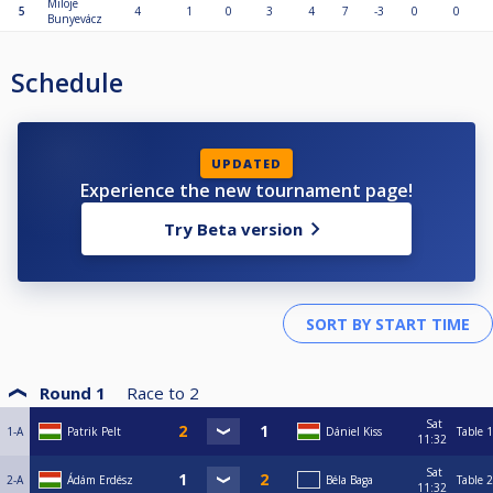
Miloje
5
4
1
0
3
4
7
-3
0
0
Bunyevácz
Schedule
UPDATED
Experience the new tournament page!
Try Beta version
Round 1
Race to
2
Sat
1-A
Patrik Pelt
Dániel Kiss
Table 1
11:32
Sat
2-A
Ádám Erdész
Béla Baga
Table 2
11:32