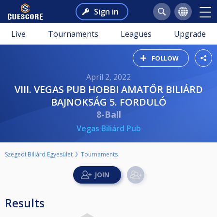
Sign in
Live
Tournaments
Leagues
Upgrade
FOLLOW
April 2, 2022
VIII. VEGAS PUB HOBBI AMATŐR BILIÁRD
BAJNOKSÁG 5. FORDULÓ
8-Ball
Vegas Biliárd Pub
Szegedi Biliárd Egyesület
Tournaments
Results