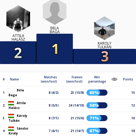
BÉLA
BAGA
ATTILA
HALÁSZ
KÁROLY
TULKÁN
Matches
Frames
Win
#
Name
Points
(won/lost)
(won/lost)
percentage
Béla
65%
1
8 (6/2)
23 (15/8)
15
Baga
Attila
58%
2
8 (5/3)
24 (14/10)
12
Halász
Károly
71%
3
8 (7/1)
21 (15/6)
10
Tulkán
Sándor
67%
4
7 (6/1)
21 (14/7)
10
Király