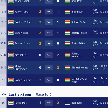
48-B
Ádám Gyaraki
Imre Pesti
Table 4
14:17
Sat
49-B
Károly Tulkán
Imre Bodó
Table 5
14:17
Sat
50-C
Bujdosó Zoltán
Roland Szűcs
Table 6
14:17
Sat
51-C
Zoltán Soós
Zoltán Fekete
Table 7
14:17
Sat
52-D
Sándor Király
Borka Balázs
Table 8
14:17
Sat
Róbert
53-D
Kitti Jakus
Table 9
Németh
14:17
Sat
Table
Miloje
54-E
Sámuel Nemes
Bunyevácz
14:17
10
Sat
Table
Dániel Gyulai-
55-E
Zoltán Beretka
Nagy
14:17
11
Last sixteen
Race to
2
Sat
56
Patrik Pelt
Béla Baga
Table 1
15:19