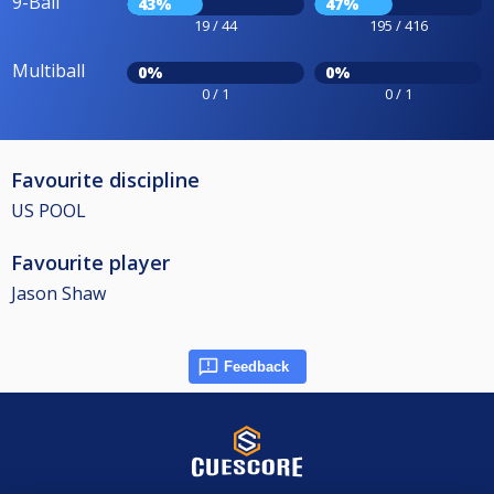
9-Ball
43%
47%
19 / 44
195 / 416
Multiball
0%
0%
0 / 1
0 / 1
Favourite discipline
US POOL
Favourite player
Jason Shaw
Feedback