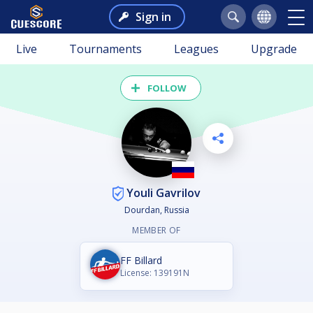
Sign in
Live
Tournaments
Leagues
Upgrade
FOLLOW
Youli Gavrilov
Dourdan, Russia
MEMBER OF
FF Billard
License: 139191N