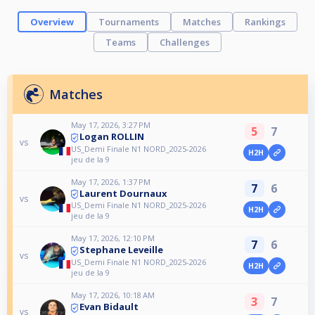
Overview
Tournaments
Matches
Rankings
Teams
Challenges
Matches
May 17, 2026, 3:27 PM
5
7
Logan ROLLIN
vs
US_Demi Finale N1 NORD_2025-2026
H2H
jeu de la 9
May 17, 2026, 1:37 PM
7
6
Laurent Dournaux
vs
US_Demi Finale N1 NORD_2025-2026
H2H
jeu de la 9
May 17, 2026, 12:10 PM
7
6
Stephane Leveille
vs
US_Demi Finale N1 NORD_2025-2026
H2H
jeu de la 9
May 17, 2026, 10:18 AM
3
7
Evan Bidault
vs