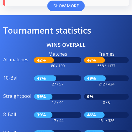
SHOW MORE
Tournament statistics
WINS OVERALL
Matches
Frames
All matches
42%
47%
80 / 190
558 / 1177
10-Ball
47%
49%
27 / 57
212 / 434
Straightpool
39%
0%
17 / 44
0 / 0
8-Ball
39%
46%
17 / 44
151 / 326