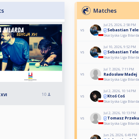
ts
Matches
Jul 25, 2026, 2:58 PM
Sebastian Tele
vs
Skarżyska Liga Bilarda
Jul 10, 2026, 9:52 PM
Sebastian Tele
vs
Skarżyska Liga Bilarda
Jul 7, 2026, 7:11 PM
Radosław Madej
vs
Skarżyska Liga Bilarda
Jul 2, 2026, 10:14 PM
10
 XVI
Ktoś Coś
vs
Skarżyska Liga Bilarda
Jul 2, 2026, 10:13 PM
Tomasz Przeku
vs
Skarżyska Liga Bilarda
Jun 26, 2026, 6:49 PM