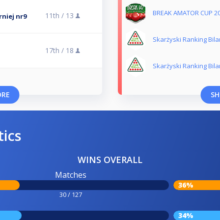
BREAK AMATOR CUP 20
11th /
13
rniej nr9
Skarżyski Ranking Bila
17th /
18
Skarżyski Ranking Bila
ORE
SH
tics
WINS OVERALL
Matches
36%
30 / 127
34%