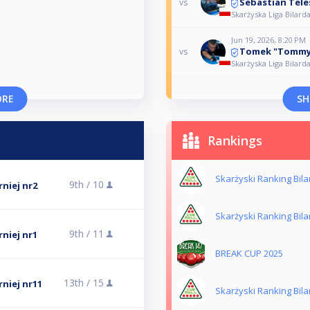
Sebastian Tele
vs
Skarżyska Liga Bilarda
Jun 19, 2026, 8:20 PM
Tomek "Tommy
vs
Skarżyska Liga Bilarda
ORE
SH
Rankings
Skarżyski Ranking Bil
9th /
10
rniej nr2
Skarżyski Ranking Bil
9th /
11
rniej nr1
BREAK CUP 2025
13th /
15
rniej nr11
Skarżyski Ranking Bil