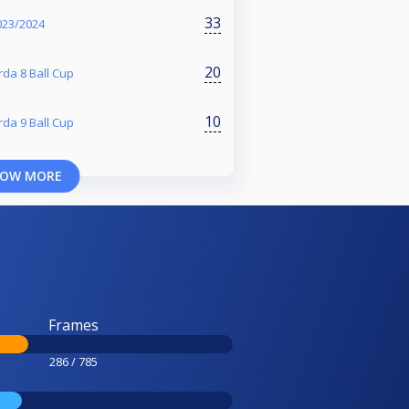
33
23/2024
20
rda 8 Ball Cup
10
rda 9 Ball Cup
OW MORE
Frames
286 / 785