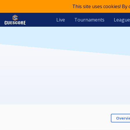
This site uses cookies! By
Live
Tournaments
League
Overvi