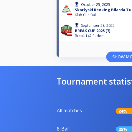
October 25, 2025
Skarżyski Ranking Bilarda Tu
Klub Cue Ball
September 28, 2025
BREAK CUP 2025 (7)
Break 147 Radom
SHOW M
Tournament statis
All matches
24%
8-Ball
25%