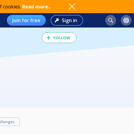
f cookies.
Read more..
Join for free
Sign in
FOLLOW
llenges