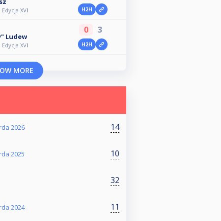
sz
H2H
 Edycja XVI
0
3
" Ludew
H2H
 Edycja XVI
OW MORE
14
arda 2026
10
arda 2025
32
11
arda 2024