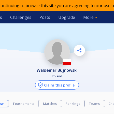
 continuing to browse this site you are agreeing to our use o
s
Challenges
Posts
Upgrade
More
Waldemar Bujnowski
Poland
Claim this profile
ew
Tournaments
Matches
Rankings
Teams
Cha