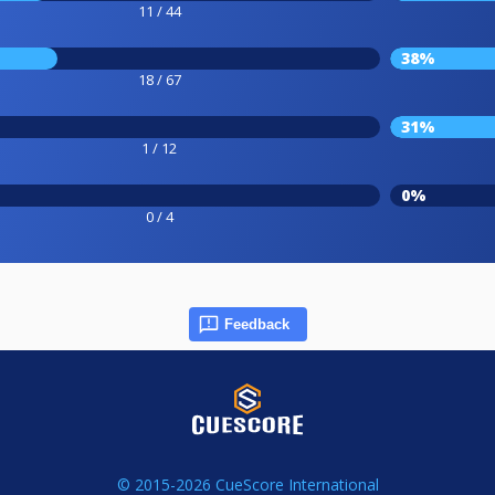
11 / 44
38%
18 / 67
31%
1 / 12
0%
0 / 4
Feedback
© 2015-2026 CueScore International