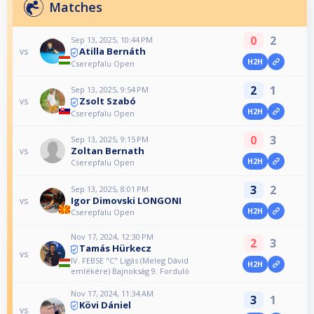
Matches
0
2
Sep 13, 2025, 10:44 PM
Atilla Bernáth
vs
H2H
Cserepfalu Open
2
1
Sep 13, 2025, 9:54 PM
Zsolt Szabó
vs
H2H
Cserepfalu Open
0
3
Sep 13, 2025, 9:15 PM
Zoltan Bernath
vs
H2H
Cserepfalu Open
3
2
Sep 13, 2025, 8:01 PM
Igor Dimovski LONGONI
vs
H2H
Cserepfalu Open
Nov 17, 2024, 12:30 PM
2
3
Tamás Hürkecz
vs
IV. FEBSE "C" Ligás (Meleg Dávid
H2H
emlékére) Bajnokság 9. Forduló
Nov 17, 2024, 11:34 AM
3
1
Kövi Dániel
vs