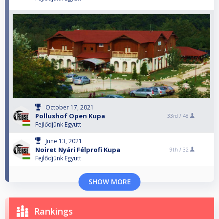
October 17, 2021
Pollushof Open Kupa
33rd /
48
Fejlődjünk Együtt
June 13, 2021
Noiret Nyári Félprofi Kupa
9th /
32
Fejlődjünk Együtt
SHOW MORE
Rankings