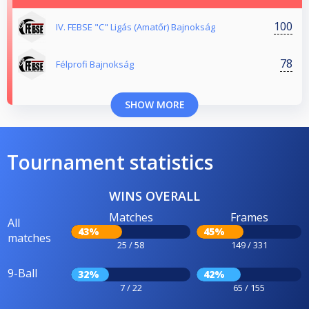
100
IV. FEBSE "C" Ligás (Amatőr) Bajnokság
78
Félprofi Bajnokság
SHOW MORE
Tournament statistics
WINS OVERALL
Matches
Frames
All
43%
45%
matches
25 / 58
149 / 331
9-Ball
32%
42%
7 / 22
65 / 155