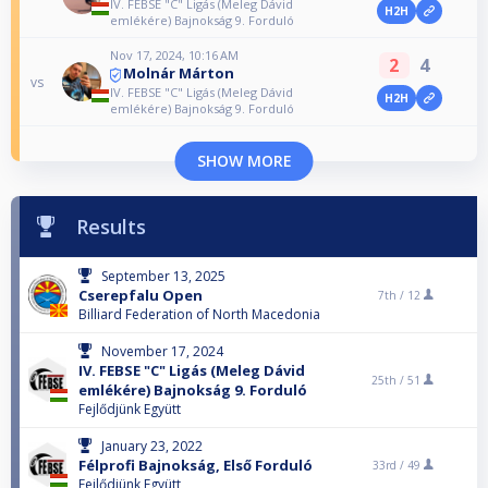
IV. FEBSE "C" Ligás (Meleg Dávid
H2H
emlékére) Bajnokság 9. Forduló
Nov 17, 2024, 10:16 AM
2
4
Molnár Márton
vs
IV. FEBSE "C" Ligás (Meleg Dávid
H2H
emlékére) Bajnokság 9. Forduló
SHOW MORE
Results
September 13, 2025
Cserepfalu Open
7th /
12
Billiard Federation of North Macedonia
November 17, 2024
IV. FEBSE "C" Ligás (Meleg Dávid
25th /
51
emlékére) Bajnokság 9. Forduló
Fejlődjünk Együtt
January 23, 2022
Félprofi Bajnokság, Első Forduló
33rd /
49
Fejlődjünk Együtt