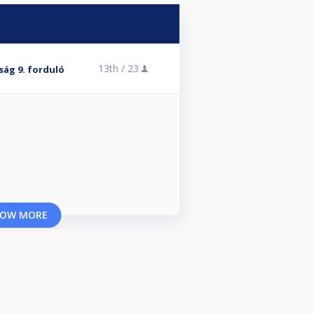
13th /
23
ág 9. forduló
OW MORE