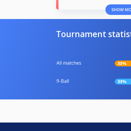
SHOW M
Tournament statis
All matches
33%
9-Ball
33%