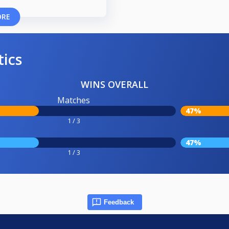
ORE
tics
WINS OVERALL
Matches
47%
1 / 3
47%
1 / 3
Feedback