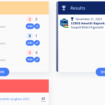
Results
2
3
November 21, 2023
SZBSE Amatőr Bajnoks
H2H
rduló
Szegedi Biliárd Egyesület
3
1
H2H
rduló
2
4
H2H
rduló
ORE
SH
41
ített ranglista 2023