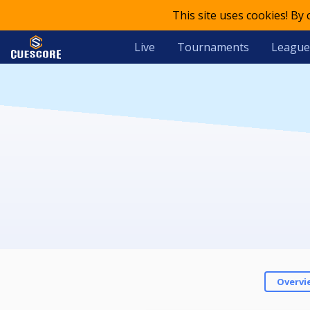
This site uses cookies! By
Live
Tournaments
League
Overvi