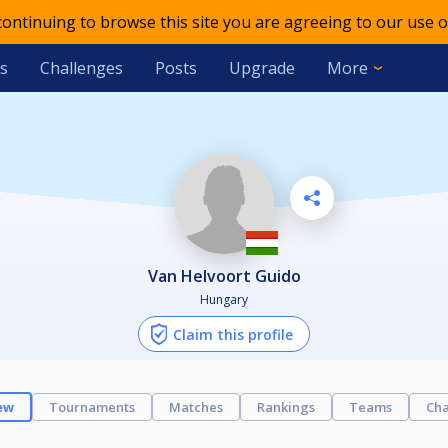
 continuing to browse this site you are agreeing to our use o
s
Challenges
Posts
Upgrade
More
Van Helvoort Guido
Hungary
Claim this profile
ew
Tournaments
Matches
Rankings
Teams
Cha