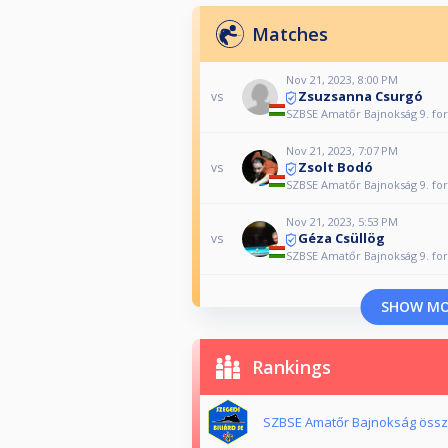
Matches
Nov 21, 2023, 8:00 PM
Zsuzsanna Csurgó
vs
SZBSE Amatőr Bajnokság 9. fo
Nov 21, 2023, 7:07 PM
Zsolt Bodó
vs
SZBSE Amatőr Bajnokság 9. fo
Nov 21, 2023, 5:53 PM
Géza Csüllög
vs
SZBSE Amatőr Bajnokság 9. fo
SHOW M
Rankings
SZBSE Amatőr Bajnokság összes