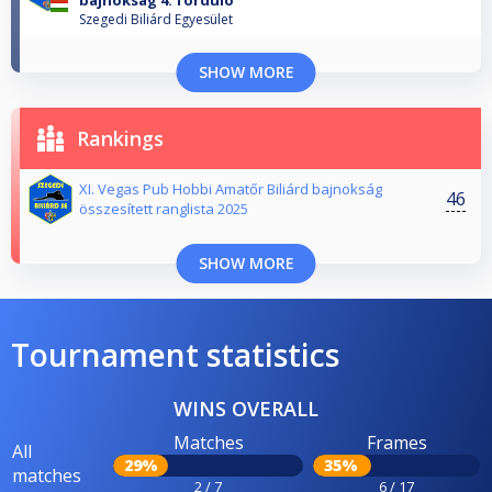
bajnokság 4. forduló
Szegedi Biliárd Egyesület
SHOW MORE
Rankings
XI. Vegas Pub Hobbi Amatőr Biliárd bajnokság
46
összesített ranglista 2025
SHOW MORE
Tournament statistics
WINS OVERALL
Matches
Frames
All
29%
35%
matches
2 / 7
6 / 17