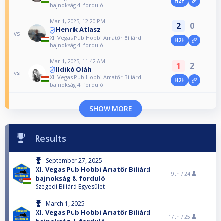
H2H
bajnokság 4. forduló
Mar 1, 2025, 12:20 PM
2
0
Henrik Atlasz
vs
XI. Vegas Pub Hobbi Amatőr Biliárd
H2H
bajnokság 4. forduló
Mar 1, 2025, 11:42 AM
1
2
Ildikó Oláh
vs
XI. Vegas Pub Hobbi Amatőr Biliárd
H2H
bajnokság 4. forduló
SHOW MORE
Results
September 27, 2025
XI. Vegas Pub Hobbi Amatőr Biliárd
9th /
24
bajnokság 8. forduló
Szegedi Biliárd Egyesület
March 1, 2025
XI. Vegas Pub Hobbi Amatőr Biliárd
17th /
25