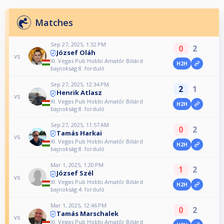
Matches
Sep 27, 2025, 1:32 PM
0
2
József Oláh
vs
XI. Vegas Pub Hobbi Amatőr Biliárd
H2H
bajnokság 8. forduló
Sep 27, 2025, 12:34 PM
2
1
Henrik Atlasz
vs
XI. Vegas Pub Hobbi Amatőr Biliárd
H2H
bajnokság 8. forduló
Sep 27, 2025, 11:57 AM
0
2
Tamás Harkai
vs
XI. Vegas Pub Hobbi Amatőr Biliárd
H2H
bajnokság 8. forduló
Mar 1, 2025, 1:20 PM
1
2
József Szél
vs
XI. Vegas Pub Hobbi Amatőr Biliárd
H2H
bajnokság 4. forduló
Mar 1, 2025, 12:46 PM
0
2
Tamás Marschalek
vs
XI. Vegas Pub Hobbi Amatőr Biliárd