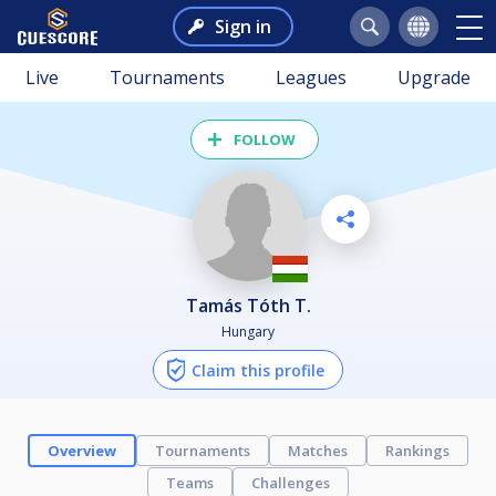
Sign in
Live
Tournaments
Leagues
Upgrade
FOLLOW
Tamás Tóth T.
Hungary
Claim this profile
Overview
Tournaments
Matches
Rankings
Teams
Challenges