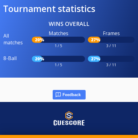
Tournament statistics
WINS OVERALL
Matches
Frames
All
20%
27%
matches
1 / 5
3 / 11
8-Ball
20%
27%
1 / 5
3 / 11
Feedback