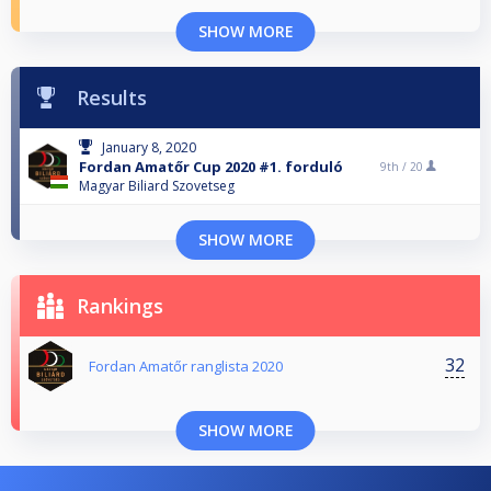
SHOW MORE
Results
January 8, 2020
Fordan Amatőr Cup 2020 #1. forduló
9th /
20
Magyar Biliard Szovetseg
SHOW MORE
Rankings
32
Fordan Amatőr ranglista 2020
SHOW MORE