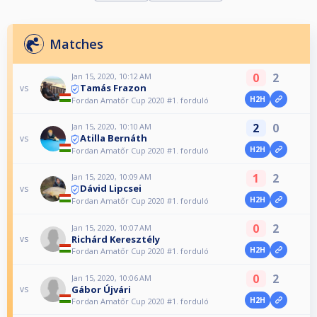
Matches
0
2
Jan 15, 2020, 10:12 AM
Tamás Frazon
vs
H2H
Fordan Amatőr Cup 2020 #1. forduló
2
0
Jan 15, 2020, 10:10 AM
Atilla Bernáth
vs
H2H
Fordan Amatőr Cup 2020 #1. forduló
1
2
Jan 15, 2020, 10:09 AM
Dávid Lipcsei
vs
H2H
Fordan Amatőr Cup 2020 #1. forduló
0
2
Jan 15, 2020, 10:07 AM
Richárd Keresztély
vs
H2H
Fordan Amatőr Cup 2020 #1. forduló
0
2
Jan 15, 2020, 10:06 AM
Gábor Újvári
vs
H2H
Fordan Amatőr Cup 2020 #1. forduló