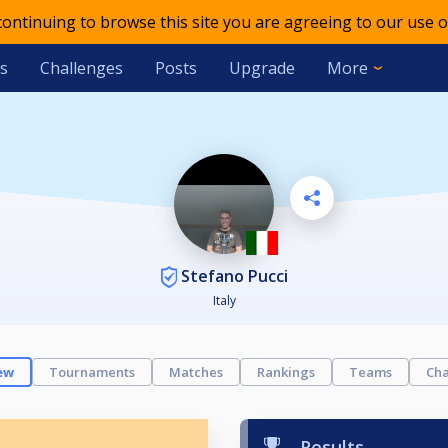
 continuing to browse this site you are agreeing to our use o
s
Challenges
Posts
Upgrade
More
Stefano Pucci
Italy
ew
Tournaments
Matches
Rankings
Teams
Cha
Results