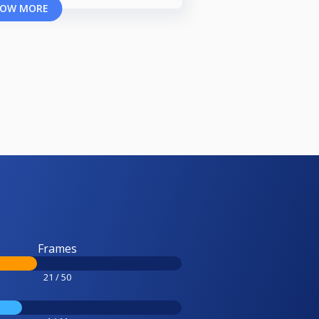
OW MORE
Frames
21 / 50