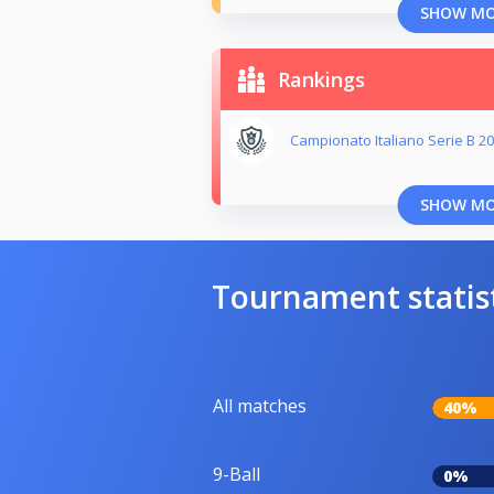
SHOW M
Rankings
Campionato Italiano Serie B 2
SHOW M
Tournament statis
All matches
40%
9-Ball
0%