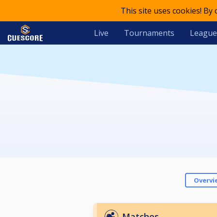
This site uses cookies! By
Live
Tournaments
League
Overvi
Matches