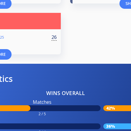
ORE
SH
26
025
ORE
tics
WINS OVERALL
Matches
42%
2 / 5
36%