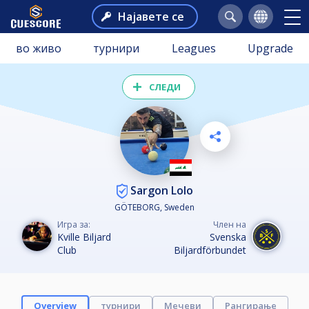
Најавете се
во живо
турнири
Leagues
Upgrade
СЛЕДИ
Sargon Lolo
GÖTEBORG, Sweden
Игра за:
Член на
Kville Biljard
Svenska
Club
Biljardförbundet
Overview
турнири
Мечеви
Рангирање