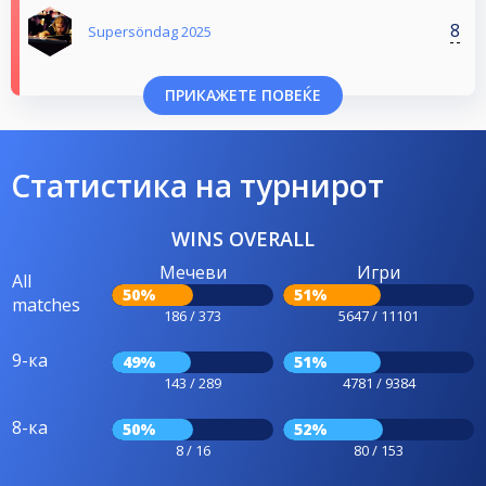
8
Supersöndag 2025
ПРИКАЖЕТЕ ПОВЕЌЕ
Статистика на турнирот
WINS OVERALL
Мечеви
Игри
All
50%
51%
matches
186 / 373
5647 / 11101
9-ка
49%
51%
143 / 289
4781 / 9384
8-ка
50%
52%
8 / 16
80 / 153