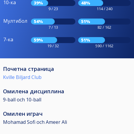
10-ка
39%
48%
9 / 23
114 / 240
Мултибол
54%
51%
7 / 13
82 / 162
7-ка
59%
51%
19 / 32
590 / 1162
Почетна страница
Kville Biljard Club
Омилена дисциплина
9-ball och 10-ball
Омилен играч
Mohamad Sofi och Ameer Ali