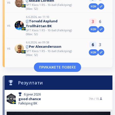
Mikael Lormen
vs
SPT Klass 1 R5 - 10-ball (Falköping)
H2H
(Max: 52)
6.6.2026, во 11:10
3
6
Torvald Asplund
vs
Trollhättan BK
H2H
SPT Klass 1 R5 - 10-ball (Falköping)
(Max: 52)
6.6.2026, во 09:58
6
3
Per Alexandersson
vs
SPT Klass 1 R5 - 10-ball (Falköping)
H2H
(Max: 52)
ПРИКАЖЕТЕ ПОВЕЌЕ
Резултати
6 јуни 2026
good chance
7th /
15
Falköping BK