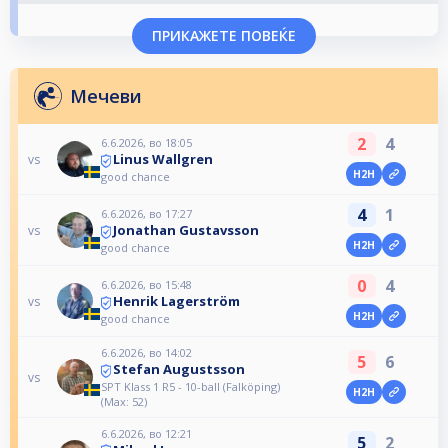
ПРИКАЖЕТЕ ПОВЕЌЕ
Мечеви
2
4
6.6.2026, во 18:05
Linus Wallgren
vs
H2H
good chance
4
1
6.6.2026, во 17:27
Jonathan Gustavsson
vs
H2H
good chance
0
4
6.6.2026, во 15:48
Henrik Lagerström
vs
H2H
good chance
6.6.2026, во 14:02
5
6
Stefan Augustsson
vs
SPT Klass 1 R5 - 10-ball (Falköping)
H2H
(Max: 52)
6.6.2026, во 12:21
5
2