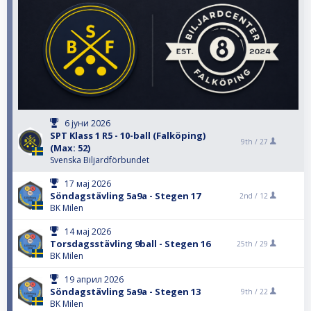
6 јуни 2026
SPT Klass 1 R5 - 10-ball (Falköping)
9th /
27
(Max: 52)
Svenska Biljardförbundet
17 мај 2026
Söndagstävling 5a9a - Stegen 17
2nd /
12
BK Milen
14 мај 2026
Torsdagsstävling 9ball - Stegen 16
25th /
29
BK Milen
19 април 2026
Söndagstävling 5a9a - Stegen 13
9th /
22
BK Milen