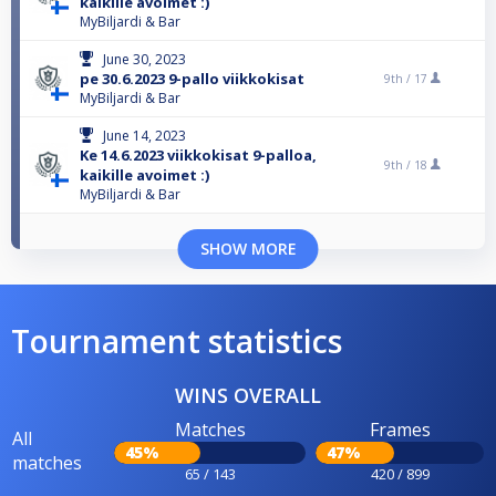
kaikille avoimet :)
MyBiljardi & Bar
June 30, 2023
pe 30.6.2023 9-pallo viikkokisat
9th /
17
MyBiljardi & Bar
June 14, 2023
Ke 14.6.2023 viikkokisat 9-palloa,
9th /
18
kaikille avoimet :)
MyBiljardi & Bar
SHOW MORE
Tournament statistics
WINS OVERALL
Matches
Frames
All
45%
47%
matches
65 / 143
420 / 899