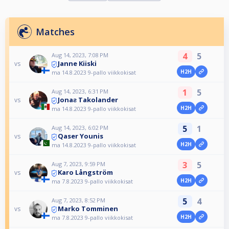
Matches
4
5
Aug 14, 2023, 7:08 PM
Janne Kiiski
vs
H2H
ma 14.8.2023 9-pallo viikkokisat
1
5
Aug 14, 2023, 6:31 PM
Jonaƨ Takolander
vs
H2H
ma 14.8.2023 9-pallo viikkokisat
5
1
Aug 14, 2023, 6:02 PM
Qaser Younis
vs
H2H
ma 14.8.2023 9-pallo viikkokisat
3
5
Aug 7, 2023, 9:59 PM
Karo Långström
vs
H2H
ma 7.8.2023 9-pallo viikkokisat
5
4
Aug 7, 2023, 8:52 PM
Marko Tomminen
vs
H2H
ma 7.8.2023 9-pallo viikkokisat