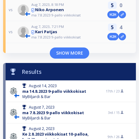
5
0
Aug 7, 2023, 8:18 PM
Niko Arponen
vs
H2H
ma 7.8.2023 9-pallo viikkokisat
5
4
Aug 7, 2023, 7:21 PM
Kari Patjas
vs
H2H
ma 7.8.2023 9-pallo viikkokisat
SHOW MORE
Results
August 14, 2023
ma 14.8.2023 9-pallo viikkokisat
17th /
23
MyBiljardi & Bar
August 7, 2023
ma 7.8.2023 9-pallo viikkokisat
3rd /
15
MyBiljardi & Bar
August 2, 2023
Ke 2.8.2023 viikkokisat 10-palloa,
9th /
26