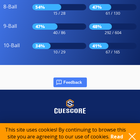
8-Ball
54%
47%
15 / 28
61 / 130
9-Ball
47%
48%
40 / 86
292 / 604
10-Ball
34%
41%
10 / 29
67 / 165
Feedback
© 2015-2026 CueScore International
This site uses cookies! By continuing to browse this
site you are agreeing to our use of cookies.
Read