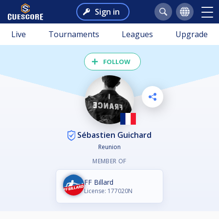
Sign in
Live
Tournaments
Leagues
Upgrade
FOLLOW
Sébastien Guichard
Reunion
MEMBER OF
FF Billard
License: 177020N