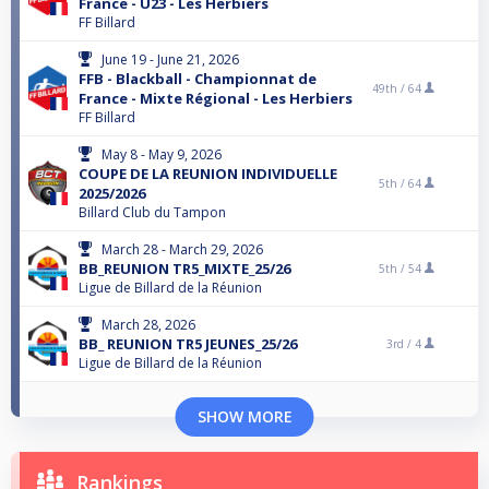
France - U23 - Les Herbiers
FF Billard
June 19 - June 21, 2026
FFB - Blackball - Championnat de
49th /
64
France - Mixte Régional - Les Herbiers
FF Billard
May 8 - May 9, 2026
COUPE DE LA REUNION INDIVIDUELLE
5th /
64
2025/2026
Billard Club du Tampon
March 28 - March 29, 2026
BB_REUNION TR5_MIXTE_25/26
5th /
54
Ligue de Billard de la Réunion
March 28, 2026
BB_ REUNION TR5 JEUNES_25/26
3rd /
4
Ligue de Billard de la Réunion
SHOW MORE
Rankings