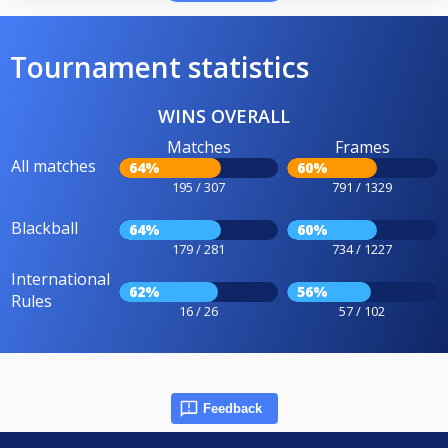
Tournament statistics
WINS OVERALL
Matches
Frames
All matches
64%
60%
195 / 307
791 / 1329
Blackball
64%
60%
179 / 281
734 / 1227
International
62%
56%
Rules
16 / 26
57 / 102
Feedback