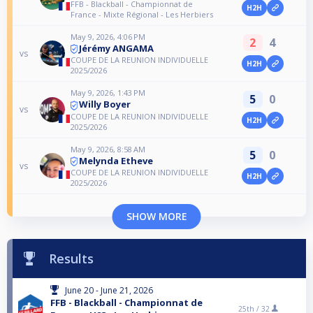
FFB - Blackball - Championnat de
H2H
France - Mixte Régional - Les Herbiers
May 9, 2026, 4:06 PM
2
4
Jérémy ANGAMA
vs
COUPE DE LA REUNION INDIVIDUELLE
H2H
2025/2026
May 9, 2026, 1:43 PM
5
0
Willy Boyer
vs
COUPE DE LA REUNION INDIVIDUELLE
H2H
2025/2026
May 9, 2026, 8:58 AM
5
0
Melynda Etheve
vs
COUPE DE LA REUNION INDIVIDUELLE
H2H
2025/2026
SHOW MORE
Results
June 20 - June 21, 2026
FFB - Blackball - Championnat de
25th /
32