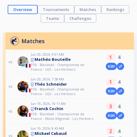
Overview
Tournaments
Matches
Rankings
Teams
Challenges
Matches
Jun 20, 2026, 9:01 AM
1
4
Mathéo Bouteille
vs
FFB - Blackball - Championnat de
H2H
France - U23 - Les Herbiers
Jun 20, 2026, 7:58 AM
1
4
Théo Schneider
vs
FFB - Blackball - Championnat de
H2H
France - U23 - Les Herbiers
Jun 19, 2026, 10:11 AM
3
4
Franck Cochin
vs
FFB - Blackball - Championnat de
H2H
France - Mixte Régional - Les Herbiers
Jun 19, 2026, 8:43 AM
2
4
Mickael Cabaud
vs