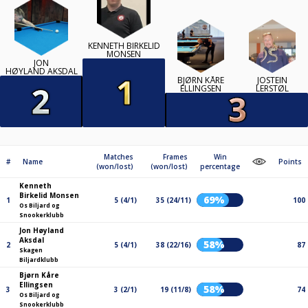
KENNETH BIRKELID
MONSEN
JON
HØYLAND AKSDAL
BJØRN KÅRE
JOSTEIN
ELLINGSEN
LERSTØL
Matches
Frames
Win
#
Name
Points
(won/lost)
(won/lost)
percentage
Kenneth
Birkelid Monsen
69%
1
5 (4/1)
35 (24/11)
100
Os Biljard og
Snookerklubb
Jon Høyland
Aksdal
58%
2
5 (4/1)
38 (22/16)
87
Skagen
Biljardklubb
Bjørn Kåre
Ellingsen
58%
3
3 (2/1)
19 (11/8)
74
Os Biljard og
Snookerklubb