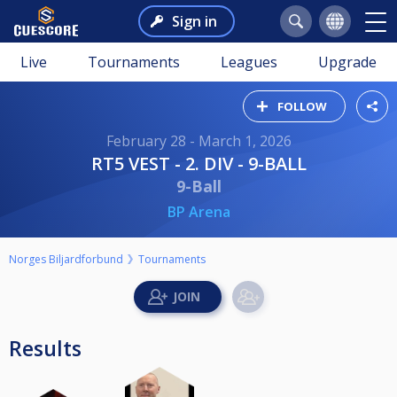
Sign in
Live
Tournaments
Leagues
Upgrade
FOLLOW
February 28 - March 1, 2026
RT5 VEST - 2. DIV - 9-BALL
9-Ball
BP Arena
Norges Biljardforbund
Tournaments
Results