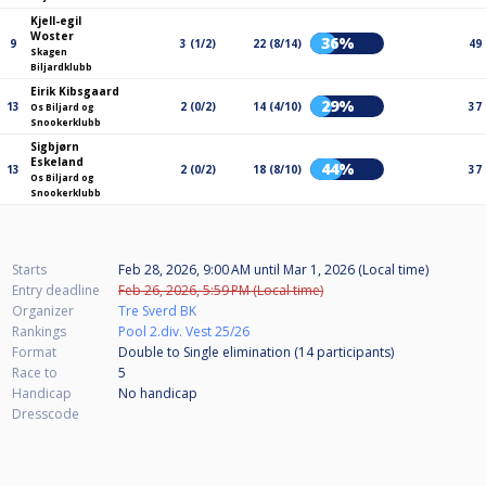
Kjell-egil
Woster
36%
9
3 (1/2)
22 (8/14)
49
Skagen
Biljardklubb
Eirik Kibsgaard
29%
13
2 (0/2)
14 (4/10)
37
Os Biljard og
Snookerklubb
Sigbjørn
Eskeland
44%
13
2 (0/2)
18 (8/10)
37
Os Biljard og
Snookerklubb
Starts
Feb 28, 2026, 9:00 AM
until
Mar 1, 2026 (Local time)
Entry deadline
Feb 26, 2026, 5:59 PM (Local time)
Organizer
Tre Sverd BK
Rankings
Pool 2.div. Vest 25/26
Format
Double to Single elimination (14
participants
)
Race to
5
Handicap
No handicap
Dresscode