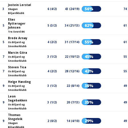
Jostein Lerstøl
56%
3
6 (4/2)
43 (24/19)
74
Skagen
Biljardklubb
Elias
Rytterager
62%
5
5 (3/2)
34 (21/13)
61
Johnsen
Tre Sverd BK
Brede Arnøy
55%
5
4 (2/2)
31 (17/14)
61
Os Biljard og
Snookerklubb
Marcin Góra
45%
7
3 (1/2)
22 (10/12)
55
Os Biljard og
Snookerklubb
Steven Tica
43%
7
4 (2/2)
28 (12/16)
55
Os Biljard og
Snookerklubb
Helge Høvding
36%
9
3 (1/2)
22 (8/14)
49
Os Biljard og
Snookerklubb
Leon
Sagebakken
35%
9
3 (1/2)
20 (7/13)
49
Os Biljard og
Snookerklubb
Thomas
Stegelvik
29%
9
2 (0/2)
14 (4/10)
49
Skagen
Biljardklubb