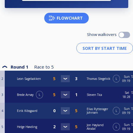
FLOWCHART
Show walkovers
Round 1
Race to
5
Sun
T
2
Leon Sagebakken
Thomas Stegelvik
L
09:19
Sat
T
3
Brede Arnøy
L
Steven Tica
18:28
Sun
T
Elias Rytterager
4
Eirik Kibsgaard
L
Johnsen
09:19
Sun
T
Jon Høyland
5
Helge Høvding
L
Aksdal
09:19