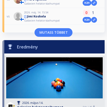
H2H
Galaxien helatorstaihumpat
0
1
2026. máj. 14. 15:54
Jimi Koskela
vs
H2H
Galaxien helatorstaihumpat
MUTASS TÖBBET
Eredmény
2026. május 14.