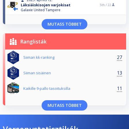
Läksiäiskisojen varjokisat
5th /
22
Galaxie United Tampere
MUTASS TÖBBET
Ranglisták
27
Siiman kk-ranking
13
Siiman sisäinen
11
Kaikille 9-pallo tasoituksilla
MUTASS TÖBBET