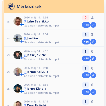
Mérkőzések
2
4
2026. máj. 14. 19:54
Juho Saarikko
vs
H2H
Galaxien helatorstaihumpat
5
3
2026. máj. 14. 18:34
Joel Kari
vs
H2H
Galaxien helatorstaihumpat
1
0
2026. máj. 14. 17:17
Jesse Jokitie
vs
H2H
Galaxien helatorstaihumpat
1
0
2026. máj. 14. 16:58
Jarmo Koivula
vs
H2H
Galaxien helatorstaihumpat
1
0
2026. máj. 14. 16:36
Jarno Kivioja
vs
H2H
Galaxien helatorstaihumpat
1
0
2026. máj. 14. 16:16
Tero Rytinki
vs