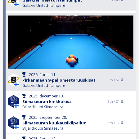
Galaxien helatorstaihumpat
5th /
40
Galaxie United Tampere
2026. április 11.
Pirkanmaan 9-pallomestaruuskisat
9th /
57
Galaxie United Tampere
2025. december 13.
Siimaseuran kinkkukisa
9th /
21
Biljardiklubi Siimaseura
2025. szeptember 28.
Siimaseuran kuukausikilpailut
5th /
17
Biljardiklubi Siimaseura
2025. április 12.