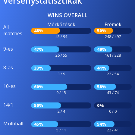
Versenystatisztikák
WINS OVERALL
Mérkőzések
Frémek
All
48%
50%
matches
45 / 94
248 / 497
9-es
47%
49%
26 / 55
161 / 328
8-as
33%
41%
3 / 9
22 / 54
10-es
60%
58%
9 / 15
43 / 74
14/1
50%
0%
2 / 4
0 / 0
Multiball
45%
54%
5 / 11
22 / 41