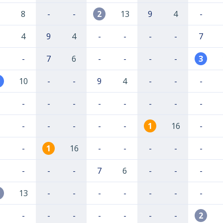
8
-
-
2
13
9
4
-
4
9
4
-
-
-
-
7
-
7
6
-
-
-
-
3
10
-
-
9
4
-
-
-
-
-
-
-
-
-
-
-
-
-
-
-
-
1
16
-
-
1
16
-
-
-
-
-
-
-
-
7
6
-
-
-
13
-
-
-
-
-
-
-
-
-
-
-
-
-
-
2