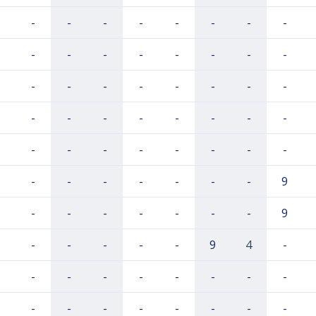
-
-
-
-
-
-
-
-
-
-
-
-
-
-
-
-
-
-
-
-
-
-
-
-
-
-
-
-
-
-
-
-
-
-
-
-
-
-
-
-
-
-
-
-
-
-
-
9
-
-
-
-
-
-
-
9
-
-
-
-
-
9
4
-
-
-
-
-
-
-
-
-
-
-
-
-
-
-
-
-