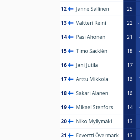
12
Janne Sallinen
25
13
Valtteri Reini
22
-
14
Pasi Ahonen
21
15
Timo Sacklén
18
16
Jani Jutila
17
17
Arttu Mikkola
16
18
Sakari Alanen
16
19
Mikael Stenfors
14
20
Niko Myllymäki
13
21
Eevertti Övermark
13