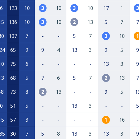
6
123
10
3
10
3
10
17
1
3
15
136
10
3
10
2
13
5
7
7
30
107
7
-
-
5
7
3
10
1
24
65
9
9
4
13
3
9
5
9
10
75
6
-
-
-
-
13
3
9
13
68
5
7
6
5
7
2
13
7
-8
73
8
2
13
-
-
9
5
1
0
51
5
-
-
13
3
-
-
5
15
57
3
-
-
-
-
1
16
-
35
30
7
5
8
13
3
13
3
9