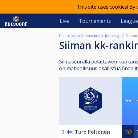
This site uses cookies! By
Live
Tournaments
League
Biljardiklubi Siimaseura
Rankings
Siiman
Siiman kk-ranki
Siimaseuralla pelattavien kuukaus
on mahdollisuus osallistua finaal
Pts
1
Turo Peltonen
102