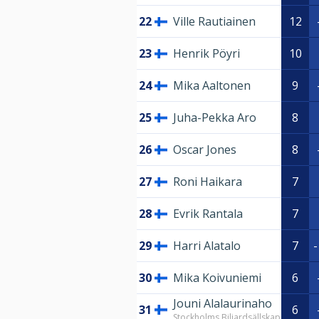
22
Ville Rautiainen
12
23
Henrik Pöyri
10
24
Mika Aaltonen
9
25
Juha-Pekka Aro
8
26
Oscar Jones
8
27
Roni Haikara
7
28
Evrik Rantala
7
29
Harri Alatalo
7
-
30
Mika Koivuniemi
6
Jouni Alalaurinaho
31
6
Stockholms Biljardsällskap