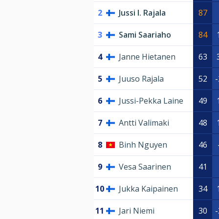
2
Jussi I. Rajala
87
3
Sami Saariaho
84
4
Janne Hietanen
63
5
Juuso Rajala
52
-
6
Jussi-Pekka Laine
49
7
Antti Valimaki
48
8
Binh Nguyen
46
9
Vesa Saarinen
41
10
Jukka Kaipainen
34
11
Jari Niemi
30
-