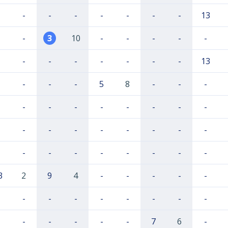
-
-
-
-
-
-
-
13
-
3
10
-
-
-
-
-
-
-
-
-
-
-
-
13
-
-
-
5
8
-
-
-
-
-
-
-
-
-
-
-
-
-
-
-
-
-
-
-
-
-
-
-
-
-
-
-
3
2
9
4
-
-
-
-
-
-
-
-
-
-
-
-
-
-
-
-
-
-
7
6
-