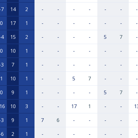
-7
14
2
-
-
-
-
-
-
-
0
17
1
-
-
-
-
-
-
-
-4
15
2
-
-
-
-
5
7
-
0
10
1
-
-
-
-
-
-
-
-3
7
1
-
-
-
-
-
-
-
1
10
1
-
-
5
7
-
-
-
0
9
1
-
-
-
-
5
7
-
16
10
3
-
-
17
1
-
-
1
-3
9
1
7
6
-
-
-
-
-
-6
2
1
-
-
-
-
-
-
-