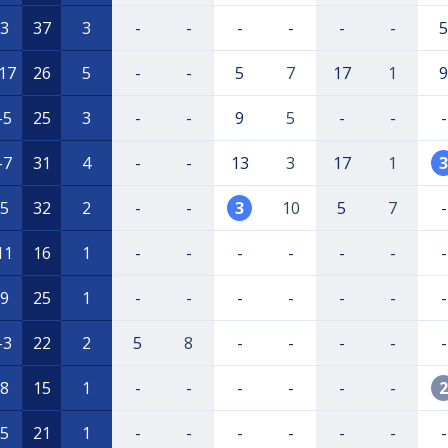
3
37
3
-
-
-
-
-
-
5
17
26
5
-
-
5
7
17
1
9
-5
25
3
-
-
9
5
-
-
-
-7
31
4
-
-
13
3
17
1
3
5
32
2
-
-
3
10
5
7
-
11
16
1
-
-
-
-
-
-
-
9
25
1
-
-
-
-
-
-
-
-3
22
2
5
8
-
-
-
-
-
8
15
1
-
-
-
-
-
-
2
5
21
1
-
-
-
-
-
-
-