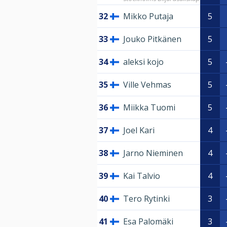
32
Mikko Putaja
5
33
Jouko Pitkänen
5
34
aleksi kojo
5
35
Ville Vehmas
5
36
Miikka Tuomi
5
37
Joel Kari
4
38
Jarno Nieminen
4
39
Kai Talvio
4
40
Tero Rytinki
3
41
Esa Palomäki
3