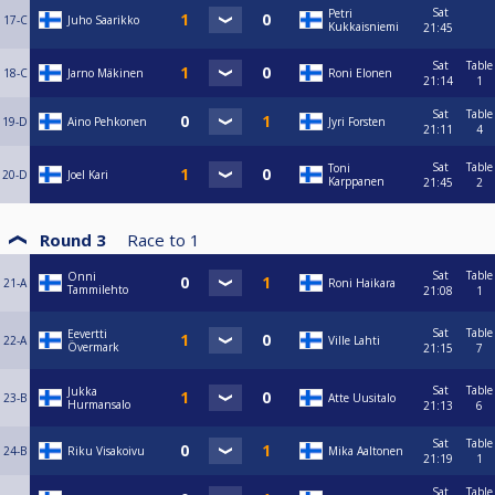
Sat
Petri
17-C
Juho Saarikko
Kukkaisniemi
21:45
Sat
Table
18-C
Jarno Mäkinen
Roni Elonen
21:14
1
Sat
Table
19-D
Aino Pehkonen
Jyri Forsten
21:11
4
Sat
Table
Toni
20-D
Joel Kari
Karppanen
21:45
2
Round 3
Race to
1
Sat
Table
Onni
21-A
Roni Haikara
Tammilehto
21:08
1
Sat
Table
Eevertti
22-A
Ville Lahti
Övermark
21:15
7
Sat
Table
Jukka
23-B
Atte Uusitalo
Hurmansalo
21:13
6
Sat
Table
24-B
Riku Visakoivu
Mika Aaltonen
21:19
1
Sat
Table