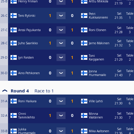
25-B
Henry Friman
Arttu Mikkola
21:19
2
Sat
Table
Petri
26-C
Tero Rytinki
Kukkaisniemi
21:35
1
Sat
Table
27-C
Anssi Pajukanta
Roni Elonen
21:28
3
Sat
Table
28-C
Juho Saarikko
Jarno Mäkinen
21:32
5
Sat
Table
Toni
29-D
Jyri Forsten
Karppanen
21:29
2
Sat
Table
Jonna
30-D
Aino Pehkonen
Hurmansalo
21:43
7
Round 4
Race to
1
Sat
Table
31-A
Roni Haikara
Ville Lahti
21:30
6
Sat
Table
Onni
Minna
32-A
Tammilehto
Väätäinen
21:30
7
Sat
Table
Jukka
33-B
Mika Aaltonen
Hurmansalo
21:36
4