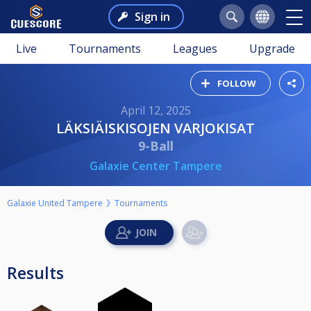
Sign in
Live
Tournaments
Leagues
Upgrade
FOLLOW
April 12, 2025
LÄKSIÄISKISOJEN VARJOKISAT
9-Ball
Galaxie Center Tampere
Galaxie United Tampere
Tournaments
Results