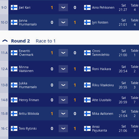
Sat
Table
9-D
Joel Kari
Aino Pehkonen
21:27
4
Sat
Table
Jonna
10-D
Jyri Forsten
Hurmansalo
21:01
4
Round 2
Race to
1
Sat
Table
Eevertti
Onni
11-A
Övermark
Tammilehto
21:00
1
Sat
Table
Minna
12-A
Roni Haikara
Väätäinen
20:54
2
Sat
Table
Jukka
13-B
Riku Visakoivu
Hurmansalo
20:55
3
Sat
Table
14-B
Henry Friman
Atte Uusitalo
20:59
7
Sat
Table
15-B
Arttu Mikkola
Mika Aaltonen
21:04
2
Sat
Table
Anssi
16-C
Tero Rytinki
Pajukanta
21:06
3