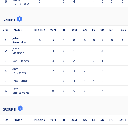
6
5
1
0
4
1
4
-3
0
0
Hurmansalo
GROUP C
POS
NAME
PLAYED
WIN
TIE
LOSE
WS
LS
SD
RO
LAGS
Juho
1
5
5
0
0
5
0
5
0
0
Saarikko
Jarno
2
5
4
0
1
4
1
3
0
0
Mäkinen
3
Roni Elonen
5
3
0
2
3
2
1
0
0
Anssi
4
5
2
0
3
2
3
-1
0
0
Pajukanta
5
Tero Rytinki
5
1
0
4
1
4
-3
0
0
Petri
6
5
0
0
5
0
5
-5
0
0
Kukkaisniemi
GROUP D
POS
NAME
PLAYED
WIN
TIE
LOSE
WS
LS
SD
RO
LAGS