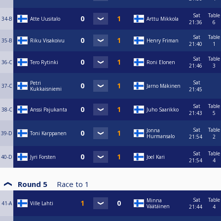
Sat
Table
34-B
Atte Uusitalo
Arttu Mikkola
21:36
6
Sat
Table
35-B
Riku Visakoivu
Henry Friman
21:40
1
Sat
Table
36-C
Tero Rytinki
Roni Elonen
21:46
3
Sat
Petri
37-C
Jarno Mäkinen
Kukkaisniemi
21:45
Sat
Table
38-C
Anssi Pajukanta
Juho Saarikko
21:43
5
Sat
Table
Jonna
39-D
Toni Karppanen
Hurmansalo
21:54
2
Sat
Table
40-D
Jyri Forsten
Joel Kari
21:54
4
Round 5
Race to
1
Sat
Table
Minna
41-A
Ville Lahti
Väätäinen
21:44
4