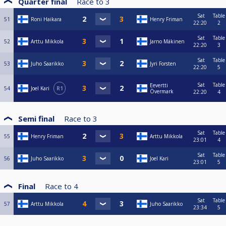
Quarter final
Race to
3
Sat
Table
51
Roni Haikara
Henry Friman
22:20
2
Sat
Table
52
Arttu Mikkola
Jarno Mäkinen
22:20
3
Sat
Table
53
Juho Saarikko
Jyri Forsten
22:20
5
Sat
Table
Eevertti
54
Joel Kari
R1
Övermark
22:20
4
Semi final
Race to
3
Sat
Table
55
Henry Friman
Arttu Mikkola
23:01
4
Sat
Table
56
Juho Saarikko
Joel Kari
23:01
5
Final
Race to
4
Sat
Table
57
Arttu Mikkola
Juho Saarikko
23:34
5