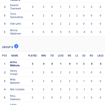
Eevertti
2
4
3
0
1
3
1
2
0
0
Övermark
Onni
3
4
2
0
2
2
2
0
0
0
Tammilehto
4
Ville Lahti
4
2
0
2
2
2
0
0
0
Minna
5
4
0
0
4
0
4
-4
0
0
Väätäinen
GROUP B
POS
NAME
PLAYED
WIN
TIE
LOSE
WS
LS
SD
RO
LAGS
Arttu
1
5
4
0
1
4
1
3
0
0
Mikkola
Henry
2
5
3
0
2
3
2
1
0
0
Friman
Mika
3
5
3
0
2
3
2
1
0
0
Aaltonen
4
Atte Uusitalo
5
2
0
3
2
3
-1
0
0
Riku
5
5
2
0
3
2
3
-1
0
0
Visakoivu
Jukka