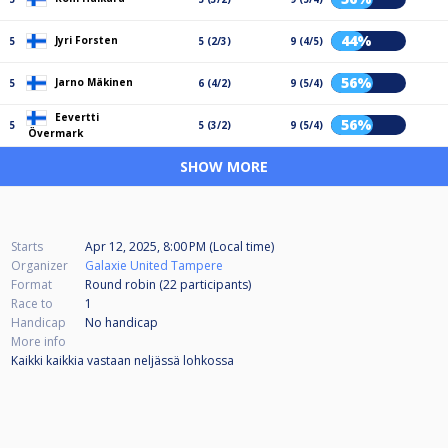
44%
Jyri Forsten
5
5 (2/3)
9 (4/5)
56%
Jarno Mäkinen
5
6 (4/2)
9 (5/4)
Eevertti
56%
5
5 (3/2)
9 (5/4)
Övermark
SHOW MORE
Starts
Apr 12, 2025, 8:00 PM (Local time)
Organizer
Galaxie United Tampere
Format
Round robin (22
participants
)
Race to
1
Handicap
No handicap
More info
Kaikki kaikkia vastaan neljässä lohkossa