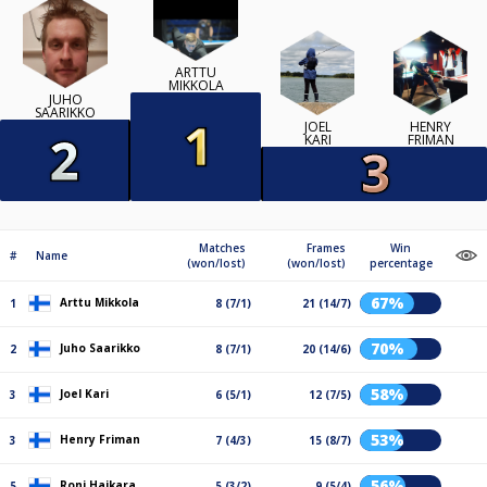
ARTTU
MIKKOLA
JUHO
SAARIKKO
JOEL
HENRY
KARI
FRIMAN
Matches
Frames
Win
#
Name
(won/lost)
(won/lost)
percentage
67%
Arttu Mikkola
1
8 (7/1)
21 (14/7)
70%
Juho Saarikko
2
8 (7/1)
20 (14/6)
58%
Joel Kari
3
6 (5/1)
12 (7/5)
53%
Henry Friman
3
7 (4/3)
15 (8/7)
56%
Roni Haikara
5
5 (3/2)
9 (5/4)