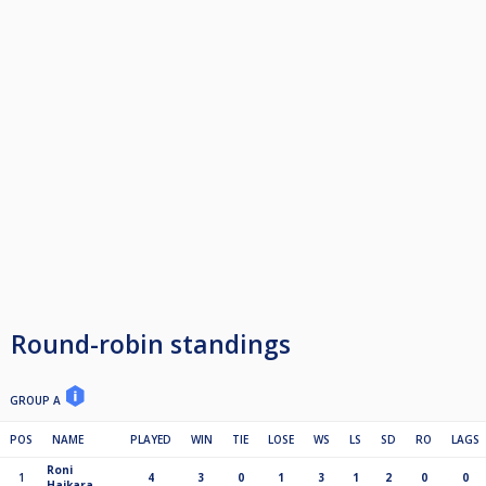
Round-robin standings
GROUP A
POS
NAME
PLAYED
WIN
TIE
LOSE
WS
LS
SD
RO
LAGS
Roni
1
4
3
0
1
3
1
2
0
0
Haikara