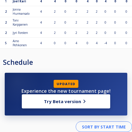
1
Joel Kari
4
4
0
0
4
0
4
0
0
Jonna
2
4
2
0
2
2
2
0
0
0
Hurmansalo
Toni
2
4
2
0
2
2
2
0
0
0
Karppanen
2
Jyri Forsten
4
2
0
2
2
2
0
0
0
Aino
5
4
0
0
4
0
4
-4
0
0
Pehkonen
Schedule
UPDATED
Experience the new tournament page!
Try Beta version