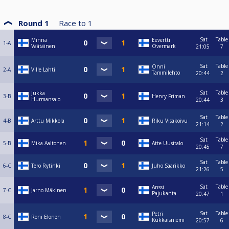
Round 1
Race to
1
Sat
Table
Minna
Eevertti
1-A
Väätäinen
Övermark
21:05
7
Sat
Table
Onni
2-A
Ville Lahti
Tammilehto
20:44
2
Sat
Table
Jukka
3-B
Henry Friman
Hurmansalo
20:44
3
Sat
Table
4-B
Arttu Mikkola
Riku Visakoivu
21:14
2
Sat
Table
5-B
Mika Aaltonen
Atte Uusitalo
20:45
7
Sat
Table
6-C
Tero Rytinki
Juho Saarikko
21:26
5
Sat
Table
Anssi
7-C
Jarno Mäkinen
Pajukanta
20:47
1
Sat
Table
Petri
8-C
Roni Elonen
Kukkaisniemi
20:57
6