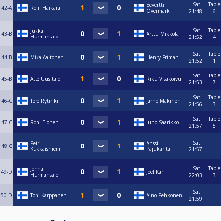
Sat
Table
Eevertti
42-A
Roni Haikara
Övermark
21:48
6
Sat
Table
Jukka
43-B
Arttu Mikkola
Hurmansalo
21:52
4
Sat
Table
44-B
Mika Aaltonen
Henry Friman
21:52
1
Sat
Table
45-B
Atte Uusitalo
Riku Visakoivu
21:53
7
Sat
Table
46-C
Tero Rytinki
Jarno Mäkinen
21:56
3
Sat
Table
47-C
Roni Elonen
Juho Saarikko
21:57
5
Sat
Petri
Anssi
48-C
Kukkaisniemi
Pajukanta
21:57
Sat
Table
Jonna
49-D
Joel Kari
Hurmansalo
22:03
3
Sat
50-D
Toni Karppanen
Aino Pehkonen
21:59