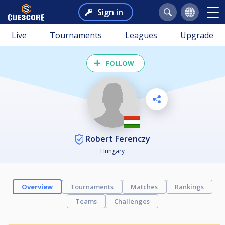
Sign in
Live
Tournaments
Leagues
Upgrade
FOLLOW
Robert Ferenczy
Hungary
Overview
Tournaments
Matches
Rankings
Teams
Challenges