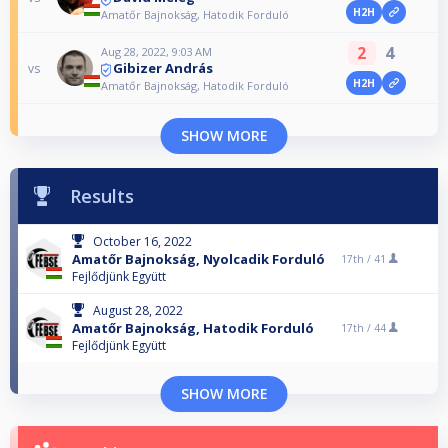
H2H
Amatőr Bajnokság, Hatodik Forduló
2
4
Aug 28, 2022, 9:03 AM
Gibizer András
vs
H2H
Amatőr Bajnokság, Hatodik Forduló
SHOW MORE
Results
October 16, 2022
Amatőr Bajnokság, Nyolcadik Forduló
17th /
41
Fejlődjünk Együtt
August 28, 2022
Amatőr Bajnokság, Hatodik Forduló
17th /
44
Fejlődjünk Együtt
SHOW MORE