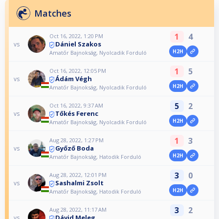
Matches
1
4
Oct 16, 2022, 1:20 PM
Dániel Szakos
vs
H2H
Amatőr Bajnokság, Nyolcadik Forduló
1
5
Oct 16, 2022, 12:05 PM
Ádám Végh
vs
H2H
Amatőr Bajnokság, Nyolcadik Forduló
5
2
Oct 16, 2022, 9:37 AM
Tőkés Ferenc
vs
H2H
Amatőr Bajnokság, Nyolcadik Forduló
1
3
Aug 28, 2022, 1:27 PM
Győző Boda
vs
H2H
Amatőr Bajnokság, Hatodik Forduló
3
0
Aug 28, 2022, 12:01 PM
Sashalmi Zsolt
vs
H2H
Amatőr Bajnokság, Hatodik Forduló
3
2
Aug 28, 2022, 11:17 AM
Dávid Meleg
vs