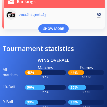
Rankings
58
Amatőr Bajnokság
SHOW MORE
Tournament statistics
WINS OVERALL
Matches
Frames
All
43%
44%
matches
3 / 7
16 / 36
10-Ball
50%
50%
2 / 4
9 / 18
9-Ball
33%
39%
1 / 3
7 / 18