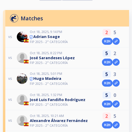
Matches
2
5
Oct 18, 2025, 9:14 PM
Adrian Soage
vs
H2H
FIP 2025 - 2ª CATEGORÍA
5
2
Oct 18, 2025, 8:22 PM
José Sarandeses López
vs
H2H
FIP 2025 - 2ª CATEGORÍA
5
3
Oct 18, 2025, 5:01 PM
Hugo Madeira
vs
H2H
FIP 2025 - 2ª CATEGORÍA
5
0
Oct 18, 2025, 1:32 PM
José Luis Fandiño Rodríguez
vs
H2H
FIP 2025 - 2ª CATEGORÍA
2
5
Oct 18, 2025, 10:21 AM
Alexandre Álvarez Fernández
vs
H2H
FIP 2025 - 2ª CATEGORÍA