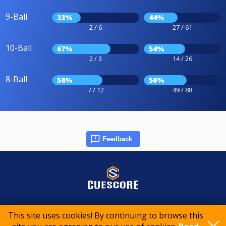
9-Ball
33%
44%
2 / 6
27 / 61
10-Ball
67%
54%
2 / 3
14 / 26
8-Ball
58%
56%
7 / 12
49 / 88
Feedback
© 2015-2026 CueScore International
This site uses cookies! By continuing to browse this