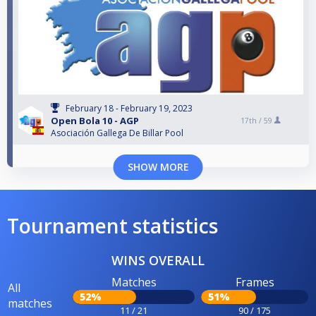
February 18 - February 19, 2023
Open Bola 10 - AGP
17th /
59
Asociación Gallega De Billar Pool
SHOW MORE
Tournament statistics
WINS OVERALL
Matches
Frames
All
52%
51%
matches
11 / 21
90 / 175