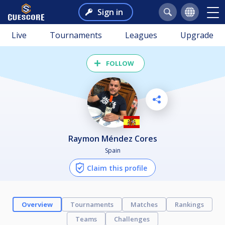
Sign in
Live
Tournaments
Leagues
Upgrade
FOLLOW
Raymon Méndez Cores
Spain
Claim this profile
Overview
Tournaments
Matches
Rankings
Teams
Challenges