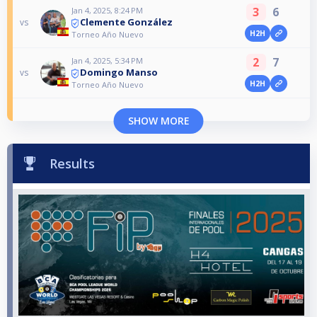
3
6
Jan 4, 2025, 8:24 PM
Clemente González
vs
H2H
Torneo Año Nuevo
2
7
Jan 4, 2025, 5:34 PM
Domingo Manso
vs
H2H
Torneo Año Nuevo
SHOW MORE
Results