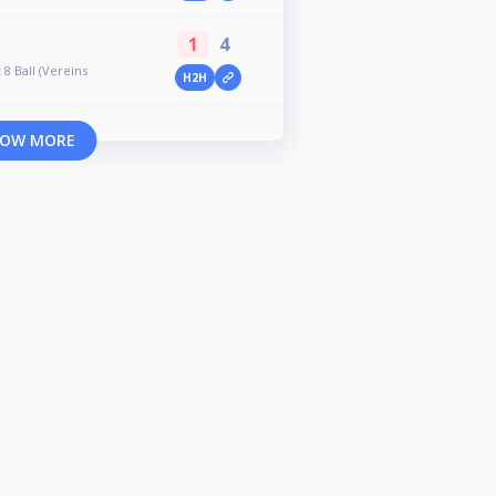
1
4
8 Ball (Vereins
H2H
OW MORE