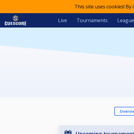
This site uses cookies! By
Live
Tournaments
League
Overvi
Upcoming tournamen