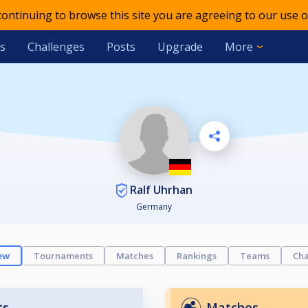
 continuing to browse this site you are agreeing to our use o
s
Challenges
Posts
Upgrade
More
Ralf Uhrhan
Germany
ew
Tournaments
Matches
Rankings
Teams
Cha
ts
Matches