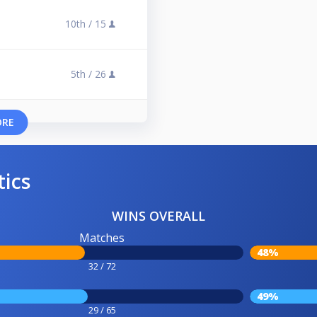
10th /
15
5th /
26
ORE
tics
WINS OVERALL
Matches
48%
32 / 72
49%
29 / 65