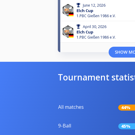
June 12, 2026
Elch Cup
1.PBC Gießen 1986 e.V.
April 30, 2026
Elch Cup
1.PBC Gießen 1986 e.V.
SHOW M
Tournament statis
All matches
44%
9-Ball
45%