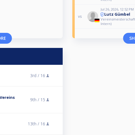
Jul 26, 2026, 12:52 PM
Lutz Gümbel
vs
Vereinsmeisterschaft 
Intern)
ORE
SH
3rd /
16
(Vereins
9th /
15
13th /
16