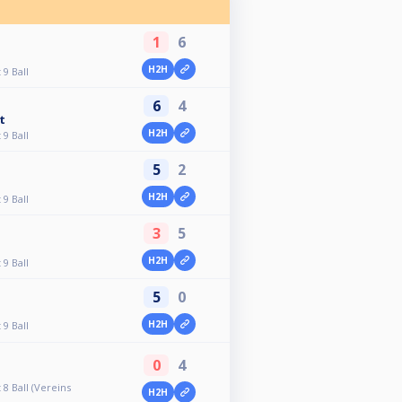
1
6
H2H
9 Ball
6
4
t
H2H
9 Ball
5
2
H2H
9 Ball
3
5
H2H
9 Ball
5
0
H2H
9 Ball
0
4
8 Ball (Vereins
H2H