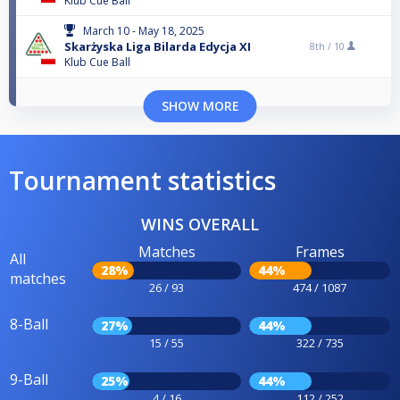
Klub Cue Ball
March 10 - May 18, 2025
Skarżyska Liga Bilarda Edycja XI
8th /
10
Klub Cue Ball
SHOW MORE
Tournament statistics
WINS OVERALL
Matches
Frames
All
28%
44%
matches
26 / 93
474 / 1087
8-Ball
27%
44%
15 / 55
322 / 735
9-Ball
25%
44%
4 / 16
112 / 252