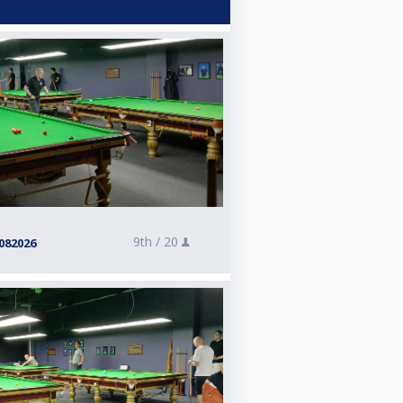
9th /
20
082026