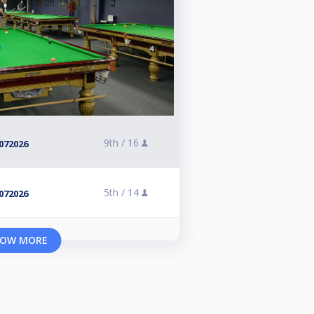
9th /
16
072026
5th /
14
072026
OW MORE