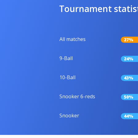
Tournament statis
All matches
27%
9-Ball
24%
10-Ball
43%
Snooker 6-reds
50%
Snooker
44%