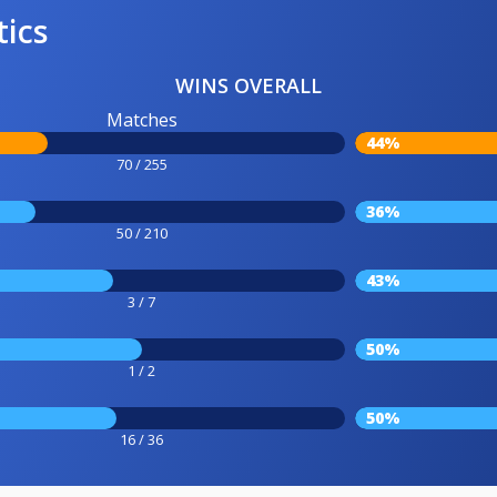
tics
WINS OVERALL
Matches
44%
70 / 255
36%
50 / 210
43%
3 / 7
50%
1 / 2
50%
16 / 36