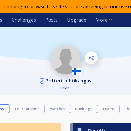
 continuing to browse this site you are agreeing to our use o
s
Challenges
Posts
Upgrade
More
Petteri Lehtikangas
Finland
ew
Tournaments
Matches
Rankings
Teams
Cha
Results