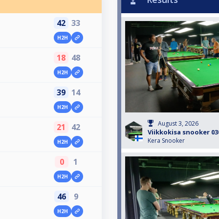
42
33
H2H
18
48
H2H
39
14
H2H
August 3, 2026
21
42
Viikkokisa snooker 03
Kera Snooker
H2H
0
1
H2H
46
9
H2H