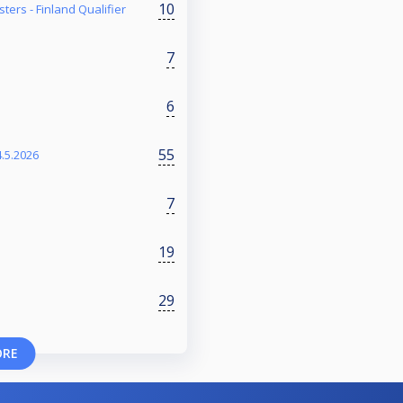
10
ers - Finland Qualifier
7
6
55
4.5.2026
7
19
29
ORE