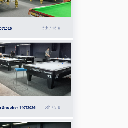
5th /
16
072026
5th /
9
ra Snooker 14072026