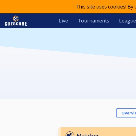
This site uses cookies! By
Live
Tournaments
League
Overvi
Matches