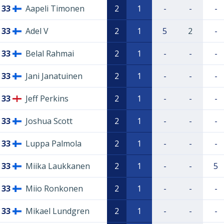
33
Aapeli Timonen
2
1
-
-
-
33
Adel V
2
1
5
2
-
33
Belal Rahmai
2
1
-
-
-
33
Jani Janatuinen
2
1
-
-
-
33
Jeff Perkins
2
1
-
-
-
33
Joshua Scott
2
1
-
-
-
33
Luppa Palmola
2
1
-
-
-
33
Miika Laukkanen
2
1
-
-
5
33
Miio Ronkonen
2
1
-
-
-
33
Mikael Lundgren
2
1
-
-
-