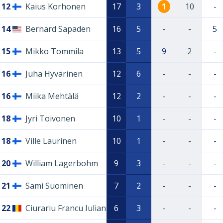
12
Kaius Korhonen
17
3
1
10
-
14
Bernard Sapaden
16
5
-
-
5
15
Mikko Tommila
13
5
9
2
-
16
Juha Hyvärinen
12
6
-
-
-
16
Miika Mehtälä
12
2
-
-
-
18
Jyri Toivonen
10
1
-
-
-
18
Ville Laurinen
10
1
-
-
-
20
William Lagerbohm
9
3
-
-
-
21
Sami Suominen
7
2
-
-
-
22
Ciurariu Francu Iulian
6
3
-
-
-