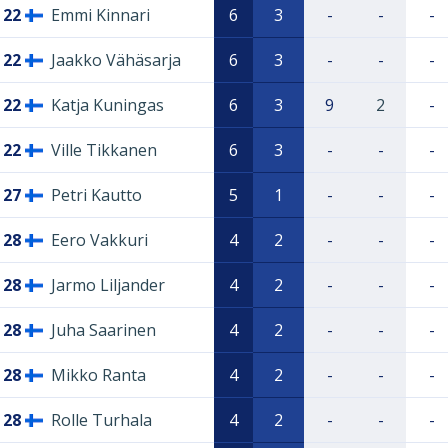
22
Emmi Kinnari
6
3
-
-
-
22
Jaakko Vähäsarja
6
3
-
-
-
22
Katja Kuningas
6
3
9
2
-
22
Ville Tikkanen
6
3
-
-
-
27
Petri Kautto
5
1
-
-
-
28
Eero Vakkuri
4
2
-
-
-
28
Jarmo Liljander
4
2
-
-
-
28
Juha Saarinen
4
2
-
-
-
28
Mikko Ranta
4
2
-
-
-
28
Rolle Turhala
4
2
-
-
-