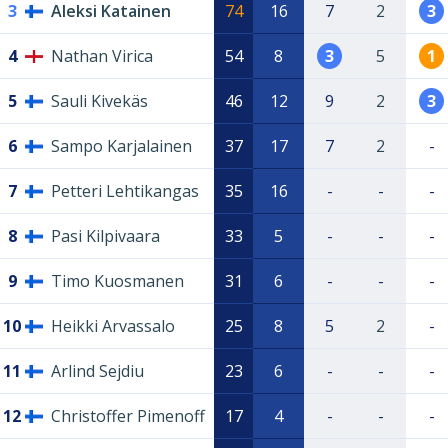
3
Aleksi Katainen
74
16
7
2
3
4
Nathan Virica
54
8
3
5
1
5
Sauli Kivekäs
46
12
9
2
3
6
Sampo Karjalainen
37
17
7
2
-
7
Petteri Lehtikangas
35
16
-
-
-
8
Pasi Kilpivaara
33
5
-
-
-
9
Timo Kuosmanen
31
6
-
-
-
10
Heikki Arvassalo
25
8
5
2
-
11
Arlind Sejdiu
23
6
-
-
-
12
Christoffer Pimenoff
17
4
-
-
-