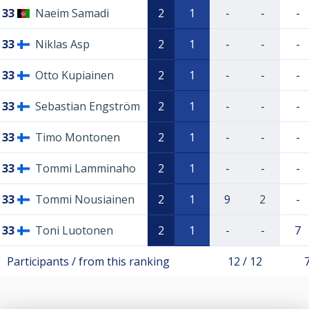
33
Naeim Samadi
2
1
-
-
-
33
Niklas Asp
2
1
-
-
-
33
Otto Kupiainen
2
1
-
-
-
33
Sebastian Engström
2
1
-
-
-
33
Timo Montonen
2
1
-
-
-
33
Tommi Lamminaho
2
1
-
-
-
33
Tommi Nousiainen
2
1
9
2
-
33
Toni Luotonen
2
1
-
-
7
Participants / from this ranking
12 / 12
7