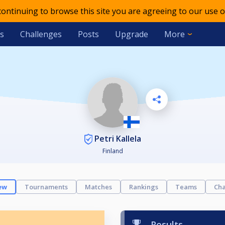
 continuing to browse this site you are agreeing to our use o
s
Challenges
Posts
Upgrade
More
Petri Kallela
Finland
ew
Tournaments
Matches
Rankings
Teams
Cha
Results