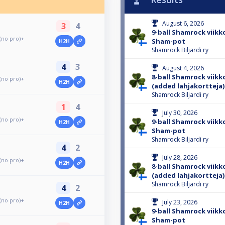
August 6, 2026
3
4
9-ball Shamrock viikko
 (no pro)+
Sham-pot
H2H
Shamrock Biljardi ry
4
3
August 4, 2026
8-ball Shamrock viikko
 (no pro)+
H2H
(added lahjakortteja)
Shamrock Biljardi ry
1
4
July 30, 2026
 (no pro)+
9-ball Shamrock viikko
H2H
Sham-pot
Shamrock Biljardi ry
4
2
July 28, 2026
 (no pro)+
H2H
8-ball Shamrock viikko
(added lahjakortteja)
Shamrock Biljardi ry
4
2
 (no pro)+
July 23, 2026
H2H
9-ball Shamrock viikko
Sham-pot