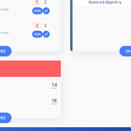
1
2
Shamrock Biljardi ry
tiistai
H2H
2
3
tiistai
H2H
ORE
SH
14
18
ORE