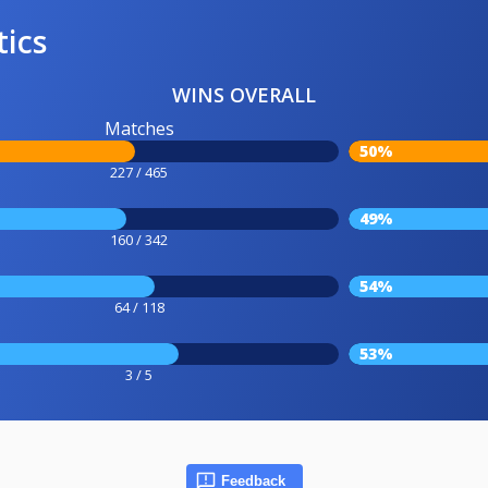
tics
WINS OVERALL
Matches
50%
227 / 465
49%
160 / 342
54%
64 / 118
53%
3 / 5
Feedback