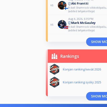
Aki Frantti
vs
8-ball Shamrock viikkokilpailu, 
(added lahjakortteja)
Aug 4, 2026, 6:35 PM
Mark McGauley
vs
8-ball Shamrock viikkokilpailu, 
(added lahjakortteja)
SHOW M
Rankings
Konjan ranking kevät 2026
Konjan ranking sysky 2025
SHOW M