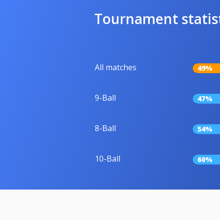
Tournament statis
All matches
49%
9-Ball
47%
8-Ball
54%
10-Ball
60%