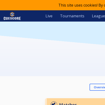
This site uses cookies! By
Live
Tournaments
League
Overvi
Matches