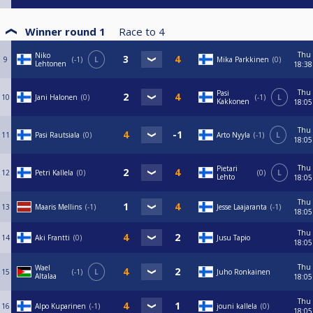
Winner round 1
Race to
4
Thu
Niko
9
-1
L
Mika Parkkinen
0
Lehtonen
18:38
Thu
Pasi
10
Jani Halonen
0
-1
L
Kakkonen
18:05
Thu
11
Pasi Rautsiala
0
Arto Nyyla
-1
L
18:05
Thu
Pietari
12
Petri Kallela
0
0
L
Lehto
18:05
Thu
13
Maaris Mellins
-1
Jesse Laajaranta
-1
18:05
Thu
14
Aki Frantti
0
Jusu Tapio
18:05
Thu
Wael
15
-1
L
Juho Ronkainen
Altalaa
18:05
Thu
16
Alpo Kuparinen
-1
jouni kallela
0
18:05