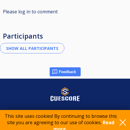
Please log in to comment
Participants
Feedback
© 2015-2026 CueScore International
This site uses cookies! By continuing to browse this
site you are agreeing to our use of cookies.
Read
Cookie policy
Privacy policy
Terms of service
more..