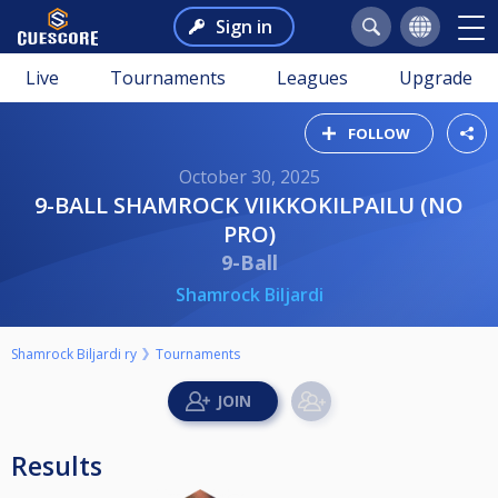
Sign in
Live
Tournaments
Leagues
Upgrade
FOLLOW
October 30, 2025
9-BALL SHAMROCK VIIKKOKILPAILU (NO
PRO)
9-Ball
Shamrock Biljardi
Shamrock Biljardi ry
Tournaments
Results