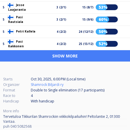
Jesse
53%
5
3 (2/1)
15 (8/7)
Laajaranta
Pasi
60%
5
3 (2/1)
15 (9/6)
Rautsiala
50%
Petri Kallela
5
4 (2/2)
24 (12/12)
Pasi
52%
5
4 (2/2)
25 (13/12)
Kakkonen
SHOW MORE
Starts
Oct 30, 2025, 6:00 PM (Local time)
Organizer
Shamrock Biljardi ry
Format
Double to Single elimination (17
participants
)
Race to
4
Handicap
With handicap
More info
Tervetuloa Tikkurilan Shamrockiin viikkokilpailuihin! Peltolantie 2, 01300
Vantaa.
puh 040 5082568