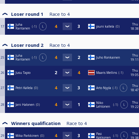
Loser round 1
Race to
4
Thu
Juha
17
-1
L
jouni kallela
0
Rantanen
18:38
Loser round 2
Race to
4
Thu
Juha
25
-1
L
Juho Ronkainen
Rantanen
19:11
Thu
26
Jusu Tapio
Maaris Mellins
-1
19:05
Thu
27
Petri Kallela
0
Arto Nyyla
-1
L
18:47
Thu
Niko
28
Jani Halonen
0
-1
L
Lehtonen
19:22
Winners qualification
Race to
4
Thu
Pasi
29
Mika Parkkinen
0
-1
L
Kakkonen
19:38