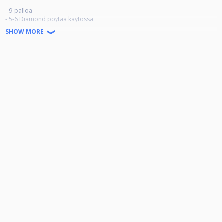
- 9-palloa
- 5-6 Diamond pöytää käytössä
- voittomäärä 4-5 voittoon
SHOW MORE
- tasoitukset -1-2
- osallistumismaksu 10e (käteismaksu)
- kilpailu on "no pro" eli FPT-pelaajat tai vastaavat eivät voi osallistua