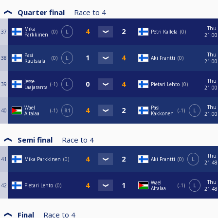
Quarter final
Race to
4
Thu
Mika
37
0
L
Petri Kallela
0
Parkkinen
21:00
Thu
Pasi
38
0
L
Aki Frantti
0
Rautsiala
21:00
Thu
Jesse
39
-1
L
Pietari Lehto
0
Laajaranta
21:00
Thu
Wael
Pasi
40
-1
R1
-1
L
Altalaa
Kakkonen
21:00
Semi final
Race to
4
Thu
41
Mika Parkkinen
0
Aki Frantti
0
L
21:48
Thu
Wael
42
Pietari Lehto
0
-1
L
Altalaa
21:48
Final
Race to
4