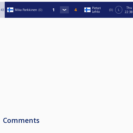
Thu
Pietari
43
Mika Parkkinen
0
0
L
Lehto
22:38
Comments