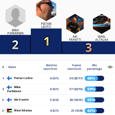
PIETARI
LEHTO
MIKA
PARKKINEN
AKI
WAEL
FRANTTI
ALTALAA
Matches
Frames
Win
#
Name
(won/lost)
(won/lost)
percentage
68%
Pietari Lehto
1
6 (5/1)
34 (23/11)
Mika
59%
2
6 (5/1)
37 (22/15)
Parkkinen
55%
Aki Frantti
3
5 (3/2)
29 (16/13)
62%
Wael Altalaa
3
4 (3/1)
21 (13/8)