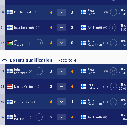
Thu
Pietari
30
Pasi Rautsiala
0
0
L
Lehto
18:49
Thu
31
Jesse Laajaranta
-1
Aki Frantti
0
L
19:30
Thu
Wael
Alpo
32
-1
R1
-1
L
Altalaa
Kuparinen
18:56
Losers qualification
Race to
4
Thu
Juha
Pietari
33
-1
L
0
R1
Rantanen
Lehto
19:48
Thu
Pasi
34
Maaris Mellins
-1
-1
L
Kakkonen
20:06
Thu
Alpo
35
Petri Kallela
0
-1
L
Kuparinen
19:38
Thu
Jani
36
0
L
Aki Frantti
0
Halonen
20:04