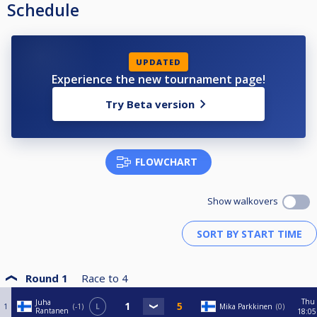
Schedule
UPDATED
Experience the new tournament page!
Try Beta version
FLOWCHART
Show walkovers
Round 1
Race to
4
Thu
Juha
1
-1
L
Mika Parkkinen
0
Rantanen
18:05