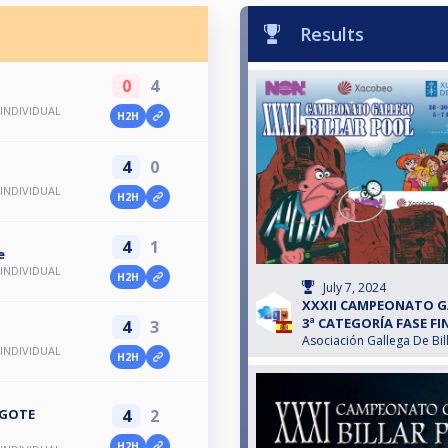
Results
0
4
INDIVIDUAL
H2H
4
0
INDIVIDUAL
H2H
4
1
e
INDIVIDUAL
H2H
July 7, 2024
XXXII CAMPEONATO G
3ª CATEGORÍA FASE FI
4
3
Asociación Gallega De Bil
INDIVIDUAL
H2H
4
2
RGOTE
H2H