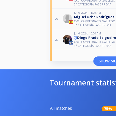
XXXII CAMPEONATO GALLEGO 
3ª CATEGORÍA FASE PREVIA
Jul 6, 2024, 11:29 AM
Miguel Ucha Rodríguez
vs
XXXII CAMPEONATO GALLEGO 
3ª CATEGORÍA FASE PREVIA
Jul 6, 2024, 10:00 AM
Diego Prado Salgueiro
vs
XXXII CAMPEONATO GALLEGO 
3ª CATEGORÍA FASE PREVIA
SHOW M
Tournament statis
All matches
75%