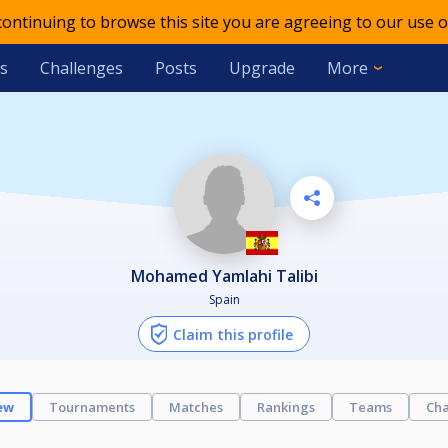
 continuing to browse this site you are agreeing to our use o
s
Challenges
Posts
Upgrade
More
Mohamed Yamlahi Talibi
Spain
Claim this profile
ew
Tournaments
Matches
Rankings
Teams
Cha