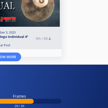
ber 3, 2023
ego Individual 4ª
9th /
88
lar Pool
OW MORE
Frames
20 / 30