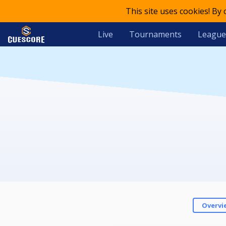
This site uses cookies! By
Live
Tournaments
League
Overvi