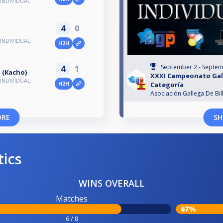
INDIVIDUAL
4
0
INDIVIDUAL
H2H
September 2 - Septem
4
1
 (Kacho)
XXXI Campeonato Gall
INDIVIDUAL
H2H
Categoría
Asociación Gallega De Bil
ORE
SH
tics
WINS OVERALL
Matches
67%
6 / 8