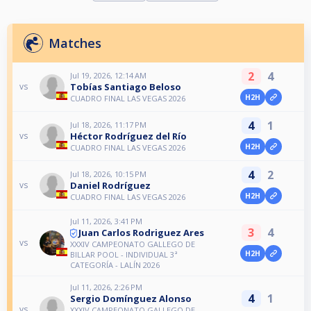
Matches
2
4
Jul 19, 2026, 12:14 AM
Tobías Santiago Beloso
vs
H2H
CUADRO FINAL LAS VEGAS 2026
4
1
Jul 18, 2026, 11:17 PM
Héctor Rodríguez del Río
vs
H2H
CUADRO FINAL LAS VEGAS 2026
4
2
Jul 18, 2026, 10:15 PM
Daniel Rodríguez
vs
H2H
CUADRO FINAL LAS VEGAS 2026
Jul 11, 2026, 3:41 PM
3
4
Juan Carlos Rodriguez Ares
vs
XXXIV CAMPEONATO GALLEGO DE
H2H
BILLAR POOL - INDIVIDUAL 3ª
CATEGORÍA - LALÍN 2026
Jul 11, 2026, 2:26 PM
4
1
Sergio Domínguez Alonso
vs
XXXIV CAMPEONATO GALLEGO DE