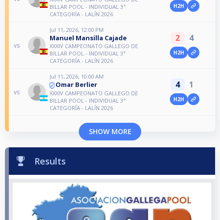
H2H
BILLAR POOL - INDIVIDUAL 3ª
CATEGORÍA - LALÍN 2026
Jul 11, 2026, 12:00 PM
2
4
Manuel Mansilla Cajade
vs
XXXIV CAMPEONATO GALLEGO DE
H2H
BILLAR POOL - INDIVIDUAL 3ª
CATEGORÍA - LALÍN 2026
Jul 11, 2026, 10:00 AM
4
1
Omar Berlier
vs
XXXIV CAMPEONATO GALLEGO DE
H2H
BILLAR POOL - INDIVIDUAL 3ª
CATEGORÍA - LALÍN 2026
SHOW MORE
Results