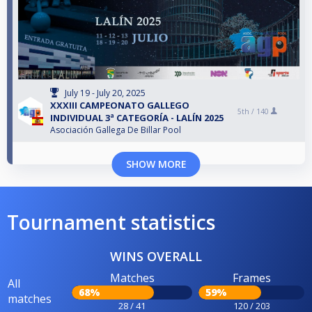
July 19 - July 20, 2025
XXXIII CAMPEONATO GALLEGO
5th /
140
INDIVIDUAL 3ª CATEGORÍA - LALÍN 2025
Asociación Gallega De Billar Pool
SHOW MORE
Tournament statistics
WINS OVERALL
Matches
Frames
All
68%
59%
matches
28 / 41
120 / 203