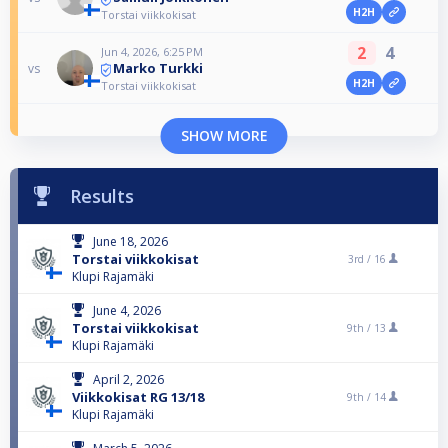
H2H
Torstai viikkokisat
2
4
Jun 4, 2026, 6:25 PM
Marko Turkki
vs
H2H
Torstai viikkokisat
SHOW MORE
Results
June 18, 2026
Torstai viikkokisat
3rd /
16
Klupi Rajamäki
June 4, 2026
Torstai viikkokisat
9th /
13
Klupi Rajamäki
April 2, 2026
Viikkokisat RG 13/18
9th /
14
Klupi Rajamäki