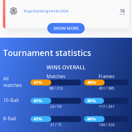
16
Klupi Ranking kevät 2024
SHOW MORE
Tournament statistics
WINS OVERALL
Matches
Frames
All
41%
46%
matches
88 / 213
451 / 985
10-Ball
41%
45%
24 / 59
117 / 261
8-Ball
41%
46%
31 / 75
149 / 326