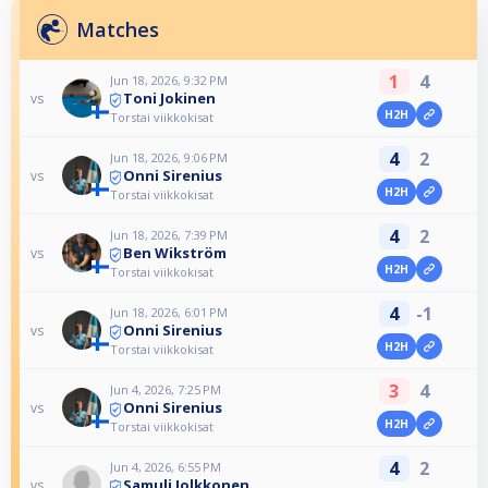
Matches
1
4
Jun 18, 2026, 9:32 PM
Toni Jokinen
vs
H2H
Torstai viikkokisat
4
2
Jun 18, 2026, 9:06 PM
Onni Sirenius
vs
H2H
Torstai viikkokisat
4
2
Jun 18, 2026, 7:39 PM
Ben Wikström
vs
H2H
Torstai viikkokisat
4
-1
Jun 18, 2026, 6:01 PM
Onni Sirenius
vs
H2H
Torstai viikkokisat
3
4
Jun 4, 2026, 7:25 PM
Onni Sirenius
vs
H2H
Torstai viikkokisat
4
2
Jun 4, 2026, 6:55 PM
Samuli Jolkkonen
vs