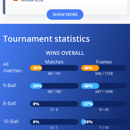
WINNER KLUB
SHOW MORE
Tournament statistics
WINS OVERALL
Matches
Frames
All
25%
40%
matches
48 / 191
696 / 1738
9-Ball
26%
40%
48 / 186
687 / 1698
8-Ball
0%
27%
0 / 4
8 / 30
10-Ball
0%
10%
0 / 1
1 / 10