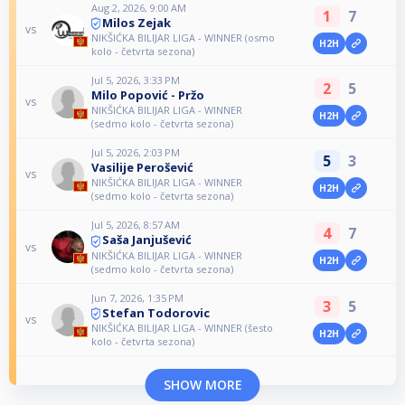
Aug 2, 2026, 9:00 AM
1
7
Milos Zejak
vs
NIKŠIĆKA BILIJAR LIGA - WINNER (osmo
H2H
kolo - četvrta sezona)
Jul 5, 2026, 3:33 PM
2
5
Milo Popović - Pržo
vs
NIKŠIĆKA BILIJAR LIGA - WINNER
H2H
(sedmo kolo - četvrta sezona)
Jul 5, 2026, 2:03 PM
5
3
Vasilije Perošević
vs
NIKŠIĆKA BILIJAR LIGA - WINNER
H2H
(sedmo kolo - četvrta sezona)
Jul 5, 2026, 8:57 AM
4
7
Saša Janjušević
vs
NIKŠIĆKA BILIJAR LIGA - WINNER
H2H
(sedmo kolo - četvrta sezona)
Jun 7, 2026, 1:35 PM
3
5
Stefan Todorovic
vs
NIKŠIĆKA BILIJAR LIGA - WINNER (šesto
H2H
kolo - četvrta sezona)
SHOW MORE