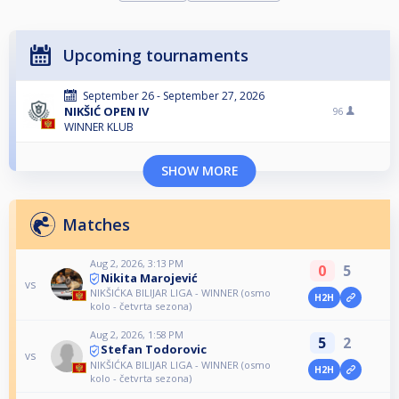
Upcoming tournaments
September 26 - September 27, 2026
NIKŠIĆ OPEN IV
96
WINNER KLUB
SHOW MORE
Matches
Aug 2, 2026, 3:13 PM
0
5
Nikita Marojević
vs
NIKŠIĆKA BILIJAR LIGA - WINNER (osmo
H2H
kolo - četvrta sezona)
Aug 2, 2026, 1:58 PM
5
2
Stefan Todorovic
vs
NIKŠIĆKA BILIJAR LIGA - WINNER (osmo
H2H
kolo - četvrta sezona)