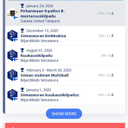
January 24, 2026
Pirkanmaan 9-pallon B-
17th /
70
mestaruuskilpailu
Galaxie United Tampere
December 13, 2025
Siimaseuran kinkkukisa
5th /
21
Biljardiklubi Siimaseura
August 31, 2025
Kuukausikilpailu
7th /
9
Biljardiklubi Siimaseura
February 3 - March 30, 2025
Siiman sisäinen Multiball
13th /
22
Biljardiklubi Siimaseura
January 1, 2025
Siimaseuran kuukausikilpailut
13th /
18
Biljardiklubi Siimaseura
SHOW MORE