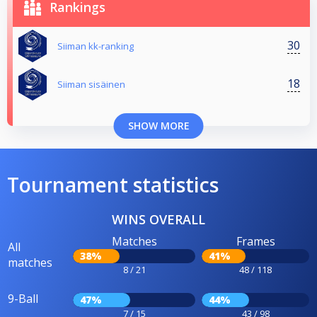
Rankings
30
Siiman kk-ranking
18
Siiman sisäinen
SHOW MORE
Tournament statistics
WINS OVERALL
Matches
Frames
All
38%
41%
matches
8 / 21
48 / 118
9-Ball
47%
44%
7 / 15
43 / 98