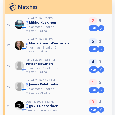
Matches
Jan 24, 2026, 3:27 PM
2
5
Mikko Koskinen
vs
Pirkanmaan 9-pallon B-
H2H
mestaruuskilpailu
Jan 24, 2026, 2:00 PM
5
2
Maris Kiviaid-Rantanen
vs
Pirkanmaan 9-pallon B-
H2H
mestaruuskilpailu
Jan 24, 2026, 12:36 PM
4
3
Petter Kovanen
vs
Pirkanmaan 9-pallon B-
H2H
mestaruuskilpailu
Jan 24, 2026, 10:22 AM
1
5
James Kelohonka
vs
Pirkanmaan 9-pallon B-
H2H
mestaruuskilpailu
3
4
Dec 13, 2025, 5:53 PM
Jyrki Luostarinen
vs
H2H
Siimaseuran kinkkukisa