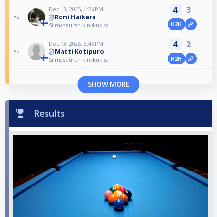
4
3
Dec 13, 2025, 4:26 PM
Roni Haikara
vs
H2H
Siimaseuran kinkkukisa
4
2
Dec 13, 2025, 3:46 PM
Matti Kotipuro
vs
H2H
Siimaseuran kinkkukisa
SHOW MORE
Results