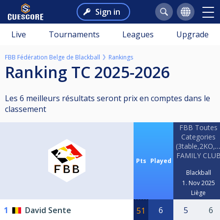
Sign in
Live
Tournaments
Leagues
Upgrade
FBB Fédération Belge de Blackball
Rankings
Ranking TC 2025-2026
Les 6 meilleurs résultats seront prix en comptes dans le
classement
FBB Toutes
Categories
(3table,2KO,
FAMILY CLU
Pts
Played
Blackball
1. Nov 2025
Liège
1
David Sente
6
5
6
51