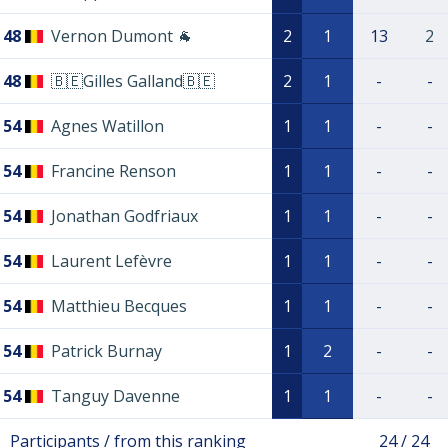
48
Vernon Dumont 🐐
2
1
13
2
48
🇧🇪Gilles Galland🇧🇪
2
1
-
-
54
Agnes Watillon
1
1
-
-
54
Francine Renson
1
1
-
-
54
Jonathan Godfriaux
1
1
-
-
54
Laurent Lefèvre
1
1
-
-
54
Matthieu Becques
1
1
-
-
54
Patrick Burnay
1
2
-
-
54
Tanguy Davenne
1
1
-
-
Participants / from this ranking
24 / 24