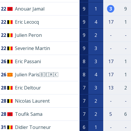
22
Anouar Jamal
9
1
3
9
22
Eric Lecocq
9
4
17
1
22
Julien Peron
9
2
-
-
22
Severine Martin
9
3
-
-
26
Eric Passani
8
3
17
1
26
Julien Paris🇧🇪🇲🇰
8
4
17
1
28
Eric Deltour
7
3
13
2
28
Nicolas Laurent
7
2
-
-
28
Toufik Sama
7
2
5
6
31
Didier Tourneur
6
1
-
-