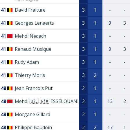
41
David Fraiture
3
1
-
-
41
Georges Lenaerts
3
1
9
3
41
Mehdi Neqach
3
1
-
-
41
Renaud Musique
3
1
9
3
41
Rudy Adam
3
1
-
-
41
Thierry Moris
3
2
-
-
48
Jean Francois Put
2
1
-
-
48
Mehdi 🇧🇪 🇲🇦 ESSELOUANI
2
1
13
2
48
Morgane Gillard
2
1
-
-
48
Philippe Baudoin
2
2
17
1