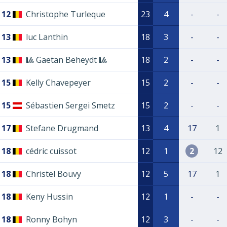
12
Christophe Turleque
23
4
-
-
13
luc Lanthin
18
3
-
-
13
🎱 Gaetan Beheydt 🎱
18
2
-
-
15
Kelly Chavepeyer
15
2
-
-
15
Sébastien Sergei Smetz
15
2
-
-
17
Stefane Drugmand
13
4
17
1
18
cédric cuissot
12
1
2
12
18
Christel Bouvy
12
5
17
1
18
Keny Hussin
12
1
-
-
18
Ronny Bohyn
12
3
-
-