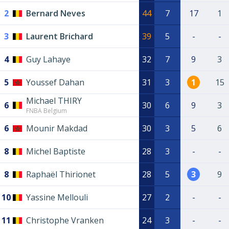
2
Bernard Neves
44
7
17
1
3
Laurent Brichard
39
5
-
-
4
Guy Lahaye
32
7
9
3
5
Youssef Dahan
31
3
1
15
Michael THIRY
6
30
6
9
3
FNBA Belgium
6
Mounir Makdad
30
3
5
6
8
Michel Baptiste
28
3
-
-
8
Raphaël Thirionet
28
5
3
9
10
Yassine Mellouli
27
2
-
-
11
Christophe Vranken
24
3
-
-