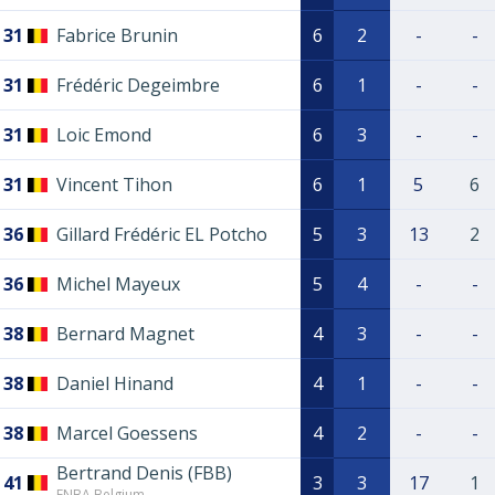
31
Fabrice Brunin
6
2
-
-
31
Frédéric Degeimbre
6
1
-
-
31
Loic Emond
6
3
-
-
31
Vincent Tihon
6
1
5
6
36
Gillard Frédéric EL Potcho
5
3
13
2
36
Michel Mayeux
5
4
-
-
38
Bernard Magnet
4
3
-
-
38
Daniel Hinand
4
1
-
-
38
Marcel Goessens
4
2
-
-
Bertrand Denis (FBB)
41
3
3
17
1
FNBA Belgium