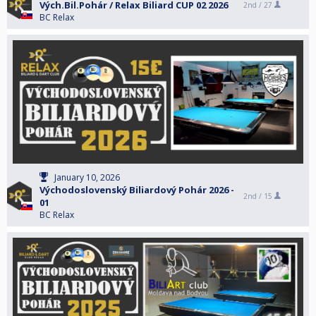
Vých.Bil.Pohár / Relax Biliard CUP 02 2026
2nd /
27
BC Relax
January 10, 2026
Východoslovenský Biliardový Pohár 2026 -
2nd /
15
01
BC Relax