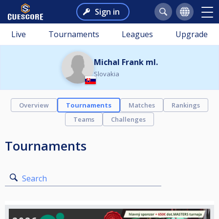
Sign in
Live
Tournaments
Leagues
Upgrade
Michal Frank ml.
Slovakia
Overview
Tournaments
Matches
Rankings
Teams
Challenges
Tournaments
Search