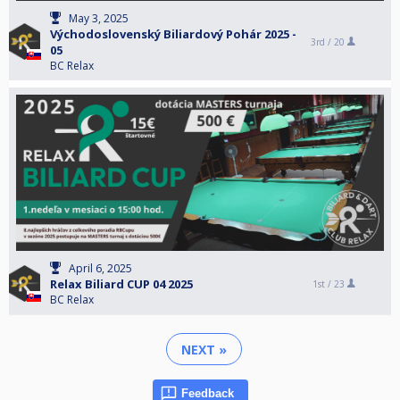
May 3, 2025
Východoslovenský Biliardový Pohár 2025 -
3rd /
20
05
BC Relax
April 6, 2025
Relax Biliard CUP 04 2025
1st /
23
BC Relax
NEXT »
Feedback