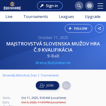
Sign in
Live
Tournaments
Leagues
Upgrade
FOLLOW
October 11, 2025
MAJSTROVSTVÁ SLOVENSKA MUŽOV HRA
Č.9 KVALIFIKÁCIA
9-Ball
Arena Ružomberok
Slovenský Biliardový Zväz
Tournaments
Starts
Oct 11, 2025, 9:30 AM (Local time)
Entry
Oct 9, 2025, 11:59 PM (Local time)