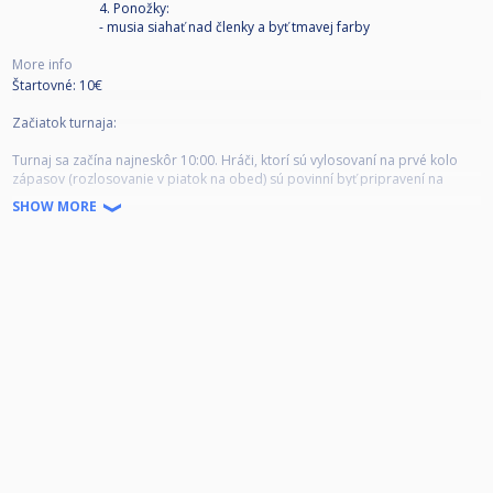
4. Ponožky:
- musia siahať nad členky a byť tmavej farby
More info
Štartovné: 10€
Začiatok turnaja:
Turnaj sa začína najneskôr 10:00. Hráči, ktorí sú vylosovaní na prvé kolo
zápasov (rozlosovanie v piatok na obed) sú povinní byť pripravení na
začiatok zápasu 30 minút pred začiatkom turnaja (9:30).
SHOW MORE
Príchod na zápas:
Okrem prvého kola turnaja (začiatok najneskôr 10:00) je hráč povinný
sledovať výsledkový servis (dostupný online alebo priamo v klube na
počítači) tak, aby bol pripravený nastúpiť na zápas najneskôr 5 minút po
jeho vyhlásení.
Po vyhlásení zápasu je hráč povinný bezodkladne nastúpiť na zápas!
Neskorý príchod:
6 minút meškanie – 1 bod pre súpera + rozstreľuje súper
11 minút meškanie – 2 body pre súpera + rozstreľuje súper
16 minút meškanie – 3 body pre súpera + rozstreľuje súper