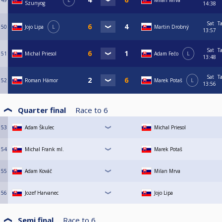
49
L
Milan Mrva
Szunyog
14:38
Sat
T
50
Jojo Lipa
L
Martin Drobný
13:57
Sat
T
51
Michal Priesol
Adam Fečo
L
13:48
Sat
T
52
Roman Hámor
Marek Potaš
L
13:56
Quarter final
Race to
6
53
Adam Škulec
Michal Priesol
54
Michal Frank ml.
Marek Potaš
55
Adam Kováč
Milan Mrva
56
Jozef Harvanec
Jojo Lipa
Semi final
Race to
6