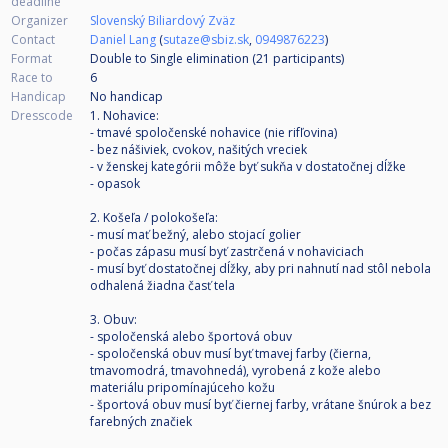
deadline
Organizer
Slovenský Biliardový Zväz
Contact
Daniel Lang
(
sutaze@sbiz.sk
,
0949876223
)
Format
Double to Single elimination (21
participants
)
Race to
6
Handicap
No handicap
Dresscode
1. Nohavice:
- tmavé spoločenské nohavice (nie rifľovina)
- bez nášiviek, cvokov, našitých vreciek
- v ženskej kategórii môže byť sukňa v dostatočnej dĺžke
- opasok
2. Košeľa / polokošeľa:
- musí mať bežný, alebo stojací golier
- počas zápasu musí byť zastrčená v nohaviciach
- musí byť dostatočnej dĺžky, aby pri nahnutí nad stôl nebola
odhalená žiadna časť tela
3. Obuv:
- spoločenská alebo športová obuv
- spoločenská obuv musí byť tmavej farby (čierna,
tmavomodrá, tmavohnedá), vyrobená z kože alebo
materiálu pripomínajúceho kožu
- športová obuv musí byť čiernej farby, vrátane šnúrok a bez
farebných značiek