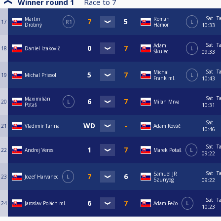
Winner round 1
Race to
7
Sat
T
Martin
Roman
17
R1
L
Drobný
Hámor
10:33
Sat
T
Adam
18
Daniel Izakovič
L
Škulec
09:33
Sat
T
Michal
19
Michal Priesol
L
Frank ml.
10:43
Sat
T
Maximilián
20
L
Milan Mrva
Potaš
10:31
Sat
21
Vladimír Tarina
Adam Kováč
10:46
Sat
T
22
Andrej Veres
Marek Potaš
L
09:22
Sat
T
Samuel JR
23
Jozef Harvanec
L
Szunyog
09:22
Sat
T
24
Jaroslav Polách ml.
Adam Fečo
L
10:23