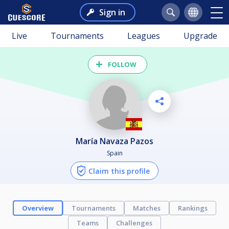
Sign in
Live
Tournaments
Leagues
Upgrade
FOLLOW
María Navaza Pazos
Spain
Claim this profile
Overview
Tournaments
Matches
Rankings
Teams
Challenges