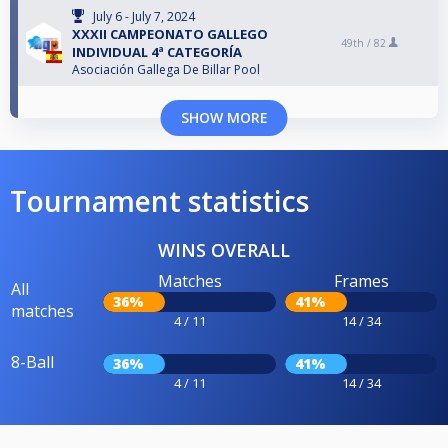
July 6 - July 7, 2024
XXXII CAMPEONATO GALLEGO
49th /
82
INDIVIDUAL 4ª CATEGORÍA
Asociación Gallega De Billar Pool
SHOW MORE
Tournament statistics
WINS OVERALL
Matches
Frames
All
36%
41%
matches
4 / 11
14 / 34
8-Ball
36%
41%
4 / 11
14 / 34