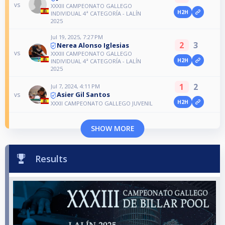
vs
XXXIII CAMPEONATO GALLEGO
H2H
INDIVIDUAL 4ª CATEGORÍA - LALÍN
2025
Jul 19, 2025, 7:27 PM
2
3
Nerea Alonso Iglesias
vs
XXXIII CAMPEONATO GALLEGO
H2H
INDIVIDUAL 4ª CATEGORÍA - LALÍN
2025
1
2
Jul 7, 2024, 4:11 PM
Asier Gil Santos
vs
H2H
XXXII CAMPEONATO GALLEGO JUVENIL
SHOW MORE
Results