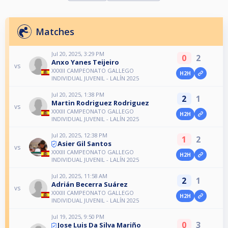
Matches
Jul 20, 2025, 3:29 PM
0
2
Anxo Yanes Teijeiro
vs
XXXIII CAMPEONATO GALLEGO
H2H
INDIVIDUAL JUVENIL - LALÍN 2025
Jul 20, 2025, 1:38 PM
2
1
Martin Rodriguez Rodriguez
vs
XXXIII CAMPEONATO GALLEGO
H2H
INDIVIDUAL JUVENIL - LALÍN 2025
Jul 20, 2025, 12:38 PM
1
2
Asier Gil Santos
vs
XXXIII CAMPEONATO GALLEGO
H2H
INDIVIDUAL JUVENIL - LALÍN 2025
Jul 20, 2025, 11:58 AM
2
1
Adrián Becerra Suárez
vs
XXXIII CAMPEONATO GALLEGO
H2H
INDIVIDUAL JUVENIL - LALÍN 2025
Jul 19, 2025, 9:50 PM
0
3
Jose Luis Da Silva Mariño