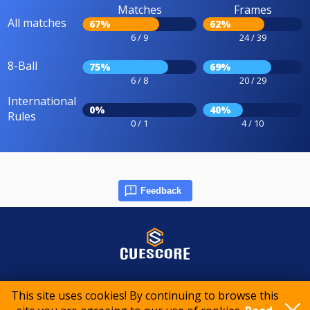
Matches
Frames
All matches
67%
62%
6 / 9
24 / 39
8-Ball
75%
69%
6 / 8
20 / 29
International
0%
40%
Rules
0 / 1
4 / 10
Feedback
© 2015-2026 CueScore International
This site uses cookies! By continuing to browse this