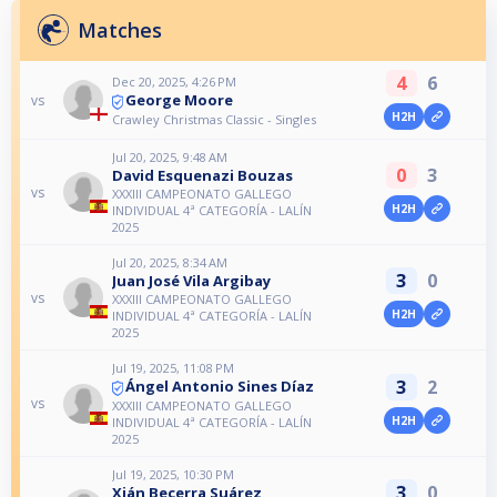
Matches
4
6
Dec 20, 2025, 4:26 PM
George Moore
vs
H2H
Crawley Christmas Classic - Singles
Jul 20, 2025, 9:48 AM
0
3
David Esquenazi Bouzas
vs
XXXIII CAMPEONATO GALLEGO
H2H
INDIVIDUAL 4ª CATEGORÍA - LALÍN
2025
Jul 20, 2025, 8:34 AM
3
0
Juan José Vila Argibay
vs
XXXIII CAMPEONATO GALLEGO
H2H
INDIVIDUAL 4ª CATEGORÍA - LALÍN
2025
Jul 19, 2025, 11:08 PM
3
2
Ángel Antonio Sines Díaz
vs
XXXIII CAMPEONATO GALLEGO
H2H
INDIVIDUAL 4ª CATEGORÍA - LALÍN
2025
Jul 19, 2025, 10:30 PM
3
0
Xián Becerra Suárez