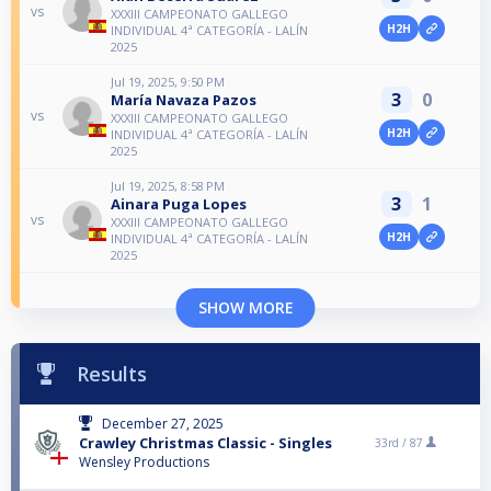
vs
XXXIII CAMPEONATO GALLEGO
H2H
INDIVIDUAL 4ª CATEGORÍA - LALÍN
2025
Jul 19, 2025, 9:50 PM
3
0
María Navaza Pazos
vs
XXXIII CAMPEONATO GALLEGO
H2H
INDIVIDUAL 4ª CATEGORÍA - LALÍN
2025
Jul 19, 2025, 8:58 PM
3
1
Ainara Puga Lopes
vs
XXXIII CAMPEONATO GALLEGO
H2H
INDIVIDUAL 4ª CATEGORÍA - LALÍN
2025
SHOW MORE
Results
December 27, 2025
Crawley Christmas Classic - Singles
33rd /
87
Wensley Productions