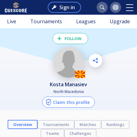
Sign in
Live
Tournaments
Leagues
Upgrade
FOLLOW
Kosta Manasiev
North Macedonia
Claim this profile
Overview
Tournaments
Matches
Rankings
Teams
Challenges