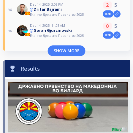
2
5
Dec 14, 2025, 3:08 PM
Dritar Bajrami
vs
H2H
Екипно Државно Првенство 2025
0
5
Dec 14, 2025, 11:08 AM
Goran Gjurcinovski
vs
H2H
Екипно Државно Првенство 2025
SHOW MORE
Results