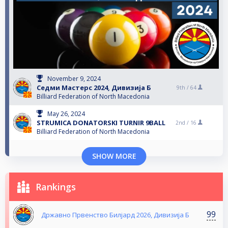
November 9, 2024
Седми Мастерс 2024, Дивизија Б
9th /
64
Billiard Federation of North Macedonia
May 26, 2024
STRUMICA DONATORSKI TURNIR 9BALL
2nd /
16
Billiard Federation of North Macedonia
SHOW MORE
Rankings
99
Државно Првенство Билјард 2026, Дивизија Б