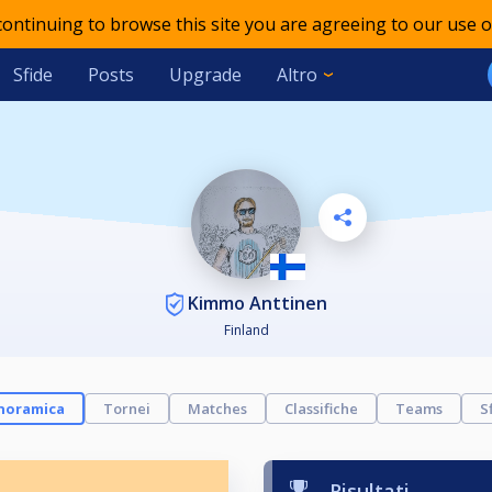
 continuing to browse this site you are agreeing to our use o
Sfide
Posts
Upgrade
Altro
Kimmo Anttinen
Finland
noramica
Tornei
Matches
Classifiche
Teams
S
Risultati