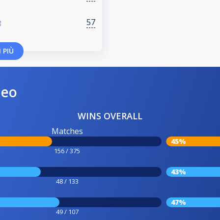
57
g
 PIÙ
neo
WINS OVERALL
Matches
45%
156 / 375
43%
48 / 133
47%
49 / 107