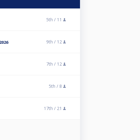
5th /
11
9th /
12
2026
7th /
12
5th /
8
17th /
21