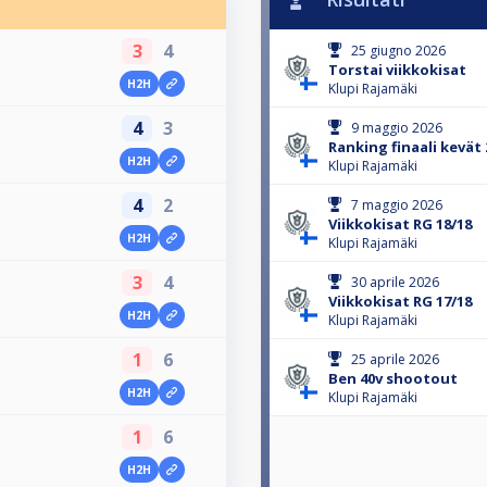
3
4
25 giugno 2026
Torstai viikkokisat
H2H
Klupi Rajamäki
4
3
9 maggio 2026
Ranking finaali kevät 
H2H
Klupi Rajamäki
4
2
7 maggio 2026
Viikkokisat RG 18/18
H2H
Klupi Rajamäki
3
4
30 aprile 2026
Viikkokisat RG 17/18
H2H
Klupi Rajamäki
1
6
25 aprile 2026
Ben 40v shootout
H2H
Klupi Rajamäki
1
6
H2H