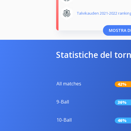
Talvikauden 2021-2022 rankin
MOSTRA DI
Statistiche del tor
All matches
42%
9-Ball
36%
10-Ball
46%