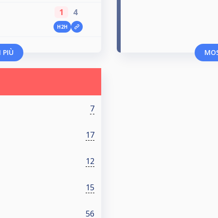
1
4
H2H
 PIÙ
MOS
7
17
12
15
56