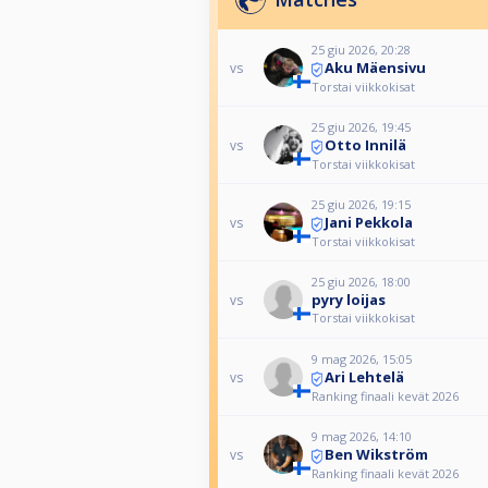
25 giu 2026, 20:28
Aku Mäensivu
vs
Torstai viikkokisat
25 giu 2026, 19:45
Otto Innilä
vs
Torstai viikkokisat
25 giu 2026, 19:15
Jani Pekkola
vs
Torstai viikkokisat
25 giu 2026, 18:00
pyry loijas
vs
Torstai viikkokisat
9 mag 2026, 15:05
Ari Lehtelä
vs
Ranking finaali kevät 2026
9 mag 2026, 14:10
Ben Wikström
vs
Ranking finaali kevät 2026