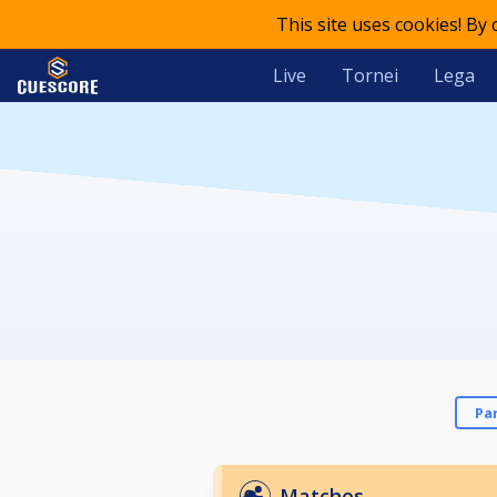
This site uses cookies! By
Live
Tornei
Lega
Pa
Matches